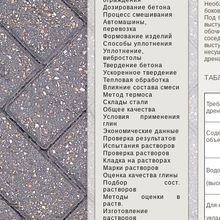
ограждения
Необ
Дозирование бетона
боков
Процесс смешивания
Под 
Автомашины,
высту
перевозка
обоч
Формование изделий
сосе
Способы уплотнения
выст
Уплотнение,
несу
вибростолы
дрена
Твердение бетона
Ускоренное твердение
ТАБ
Тепловая обработка
Влияние состава смеси
Метод термоса
Склады стали
Тре
Общее качества
дрен
Условия применения
глин
Экономические данные
Соде
Проверка результатов
объ
Испытания растворов
Проверка растворов
Кладка на растворах
Марки растворов
Водо
Оценка качества глины
Подбор сост.
(выс
растворов
Методы оценки в
раств.
Для 
Изготовление
растворов
укл