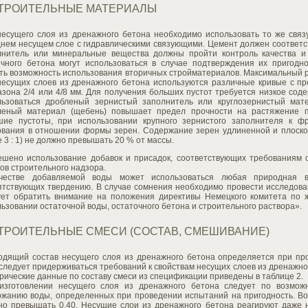
СТРОИТЕЛЬНЫЕ МАТЕРИАЛЫ
несущего слоя из дренажного бетона необходимо использовать то же связ
днем несущем слое с гидравлическими связующими. Цемент должен соответс
лнитель или минеральные вещества должны пройти контроль качества и
ичного бетона могут использоваться в случае подтверждения их пригодн
ать возможность использования вторичных стройматериалов. Максимальный 
несущих слоев из дренажного бетона используются различные кривые с п
зона 2/4 или 4/8 мм. Для получения больших пустот требуется низкое сод
льзоваться дробленый зернистый заполнитель или круглозернистый мате
леный материал (щебень) повышает предел прочности на растяжение п
шие пустоты, при использовании крупного зернистого заполнителя к 
ования в отношении формы зерен. Содержание зерен удлиненной и плоск
 3 : 1) не должно превышать 20 % от массы.
ешено использование добавок и присадок, соответствующих требованиям 
ов строительного надзора.
честве добавляемой воды может использоваться любая природная в
ятствующих твердению. В случае сомнения необходимо провести исследова
ует обратить внимание на положения директивы Немецкого комитета по 
ьзовании остаточной воды, остаточного бетона и строительного раствора».
СТРОИТЕЛЬНЫЕ СМЕСИ (СОСТАВ, СМЕШИВАНИЕ)
одящий состав несущего слоя из дренажного бетона определяется при пр
следует придерживаться требований к свойствам несущих слоев из дренажно
ические данные по составу смеси из спецификации приведены в таблице 2.
изготовлении несущего слоя из дренажного бетона следует по возмож
ржанию воды, определенных при проведении испытаний на пригодность. Во
но превышать 0,40. Несущие слои из дренажного бетона реагируют даже 