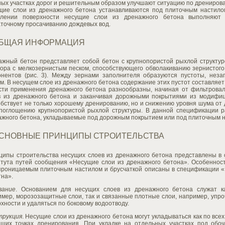
ных участках дорог и решительным образом улучшают ситуацию по дрениров
щие слои из дренажного бетона устанавливаются под плиточным настило
плении поверхности несущие слои из дренажного бетона выполняют 
аточному просачиванию дождевых вод.
ОБЩАЯ ИНФОРМАЦИЯ
ажный бетон представляет собой бетон с крупнопористой рыхлой структу
вора с мелкозернистым песком, способствующего обволакиванию зернистого
онентов (рис. 3). Между зернами заполнителя образуются пустоты, нез
м. В несущем слое из дренажного бетона содержание этих пустот составляет
сти применения дренажного бетона разнообразны, начиная от фильтровал
в из дренажного бетона и заканчивая дорожными покрытиями из модифиц
обствует не только хорошему дренированию, но и снижению уровня шума от
опоглощению крупнопористой рыхлой структуры. В данной спецификации р
ажного бетона, укладываемые под дорожным покрытием или под плиточным н
ОСНОВНЫЕ ПРИНЦИПЫ СТРОИТЕЛЬСТВА
ципы строительства несущих слоев из дренажного бетона представлены в 
итута путей сообщения «Несущие слои из дренажного бетона». Особеннос
проницаемым плиточным настилом и брусчаткой описаны в спецификации 
тна».
вание
. Основанием для несущих слоев из дренажного бетона служат к
мер, морозозащитные слои, так и связанные плотные слои, например, упроч
хности и удаляться по боковому водоотводу.
трукция
. Несущие слои из дренажного бетона могут укладываться как по всех
зших точках дренирования. При укладке на отдельных участках под обо