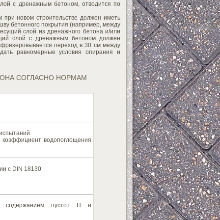
слой с дренажным бетоном, отводится по
 при новом строительстве должен иметь
шву бетонного покрытия (например, между
есущий слой из дренажного бетона и/или
ущий слой с дренажным бетоном должен
 сфрезеровывается переход в 30 см между
здать равномерные условия опирания и
ТОНА СОГЛАСНО НОРМАМ
 испытаний
: коэффициент водопоглощения
ии с DIN 18130
ду содержанием пустот H и