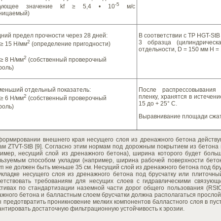
-5
дующее значение kf ≥ 5,4 • 10
м/с
ницаемый)
ний предел прочности через 28 дней:
В соответствии с TP HGT-StB
2
3 образца (цилиндрическ
≥ 15 Н/мм
(определение пригодности)
отдельности, D = 150 мм H =
2
≥ 8 Н/мм
(собственный проверочный
роль)
еньший отдельный показатель:
После распрессовывания 
2
пленку, хранятся в истечен
≥ 6 Н/мм
(собственный проверочный
15 до + 25° C.
роль)
Выравнивание площади сжа
формировании внешнего края несущего слоя из дренажного бетона действу
ам ZTVT-StB [9]. Согласно этим нормам под дорожным покрытием из бетона
ример, несущий слой из дренажного бетона), ширина которого будет больш
льзуемым способом укладки (например, ширина рабочей поверхности бето
п не должен быть меньше 35 см. Несущий слой из дренажного бетона под бру
укладке несущего слоя из дренажного бетона под брусчатку или плиточн
ветствовать требованиям для несущих слоев с гидравлическими связую
ктивах по стандартизации наземной части дорог общего пользования (RStO
жного бетона и балластным слоем брусчатки должна располагаться прослойк
 предотвратить проникновение мелких компонентов балластного слоя в пус
антировать достаточную фильтрационную устойчивость к эрозии.