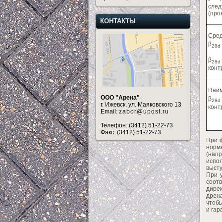
сле
(про
КОНТАКТЫ
Сред
β
28d
β
28d
конт
Наим
ООО "Арена"
β
28d
г. Ижевск, ул. Маяковского 13
конт
Email:
zabor@upost.ru
Телефон: (3412) 51-22-73
Факс: (3412) 51-22-73
При 
норм
(нап
испо
высту
При 
соот
дире
дрена
чтобы
и гар