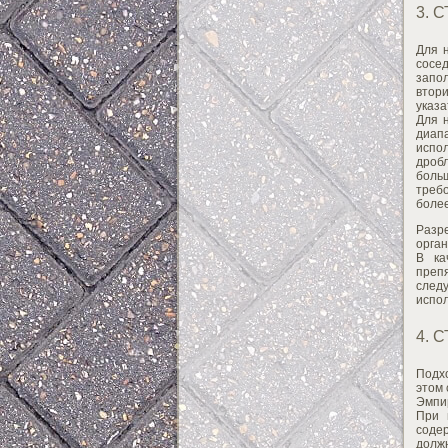
3. 
Для 
сосе
запо
втор
указ
Для 
диапа
испо
дроб
боль
треб
более
Разр
орган
В ка
преп
след
испол
4. 
Подх
этом 
Эмпир
При 
соде
долж