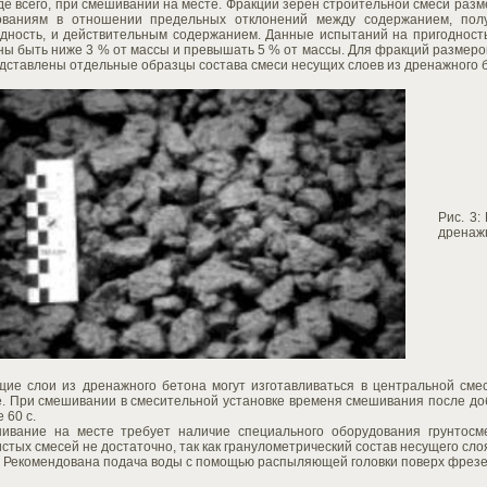
де всего, при смешивании на месте. Фракции зерен строительной смеси ра
ованиям в отношении предельных отклонений между содержанием, пол
одность, и действительным содержанием. Данные испытаний на пригоднос
ы быть ниже 3 % от массы и превышать 5 % от массы. Для фракций размером
дставлены отдельные образцы состава смеси несущих слоев из дренажного б
Рис. 3:
дренажн
щие слои из дренажного бетона могут изготавливаться в центральной сме
е. При смешивании в смесительной установке временя смешивания после до
 60 с.
ивание на месте требует наличие специального оборудования грунтосм
стых смесей не достаточно, так как гранулометрический состав несущего сло
. Рекомендована подача воды с помощью распыляющей головки поверх фрезе