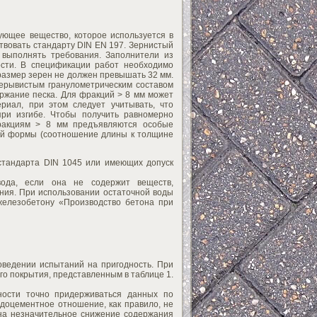
ующее вещество, которое используется в
твовать стандарту DIN EN 197. Зернистый
 выполнять требования. Заполнители из
ости. В спецификации работ необходимо
размер зерен не должен превышать 32 мм.
рерывистым гранулометрическим составом
ержание песка. Для фракций > 8 мм может
риал, при этом следует учитывать, что
ри изгибе. Чтобы получить равномерно
фракциям > 8 мм предъявляются особые
ой формы (соотношение длины к толщине
стандарта DIN 1045 или имеющих допуск
ода, если она не содержит веществ,
ния. При использовании остаточной воды
железобетону «Производство бетона при
оведении испытаний на пригодность. При
го покрытия, представленным в таблице 1.
ности точно придерживаться данных по
доцементное отношение, как правило, не
на незначительное снижение содержания