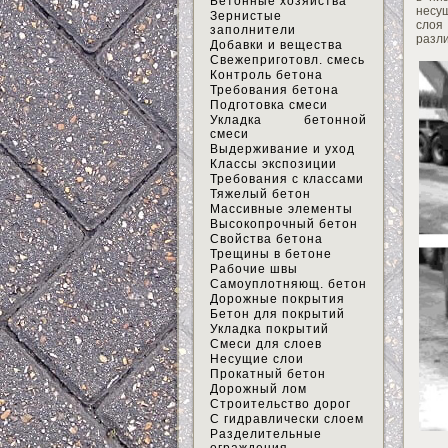
Бетонные хозяйства
несу
Зернистые
слоя
заполнители
разли
Добавки и вещества
Свежеприготовл. смесь
Контроль бетона
Требования бетона
Подготовка смеси
Укладка бетонной
смеси
Выдерживание и уход
Классы экспозиции
Требования с классами
Тяжелый бетон
Массивные элементы
Высокопрочный бетон
Свойства бетона
Трещины в бетоне
Рабочие швы
Самоуплотняющ. бетон
Дорожные покрытия
Бетон для покрытий
Укладка покрытий
Смеси для слоев
Несущие слои
Прокатный бетон
Дорожный лом
Строительство дорог
С гидравлически слоем
Разделительные