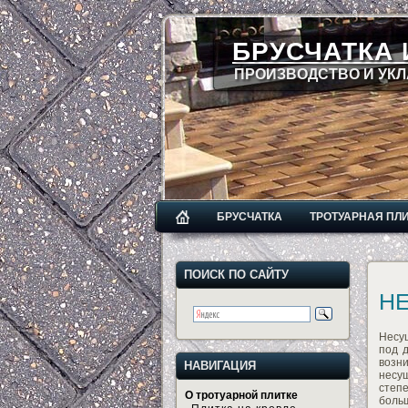
БРУСЧАТКА 
ПРОИЗВОДСТВО И УКЛ
БРУСЧАТКА
ТРОТУАРНАЯ ПЛ
ПОИСК ПО САЙТУ
Н
Несу
под 
возн
НАВИГАЦИЯ
несу
степ
О тротуарной плитке
боль