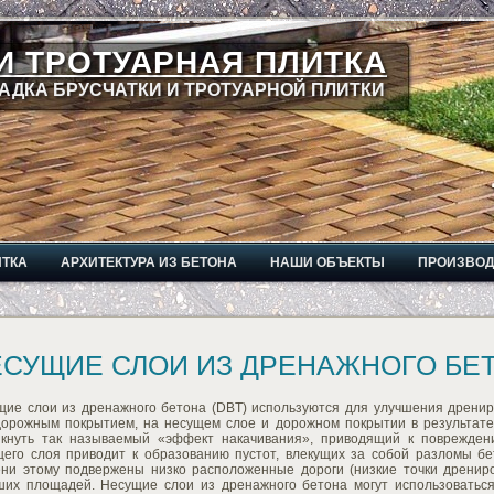
И ТРОТУАРНАЯ ПЛИТКА
АДКА БРУСЧАТКИ И ТРОТУАРНОЙ ПЛИТКИ
ИТКА
АРХИТЕКТУРА ИЗ БЕТОНА
НАШИ ОБЪЕКТЫ
ПРОИЗВО
ЕСУЩИЕ СЛОИ ИЗ ДРЕНАЖНОГО БЕ
щие слои из дренажного бетона (DBT) используются для улучшения дренир
дорожным покрытием, на несущем слое и дорожном покрытии в результате
икнуть так называемый «эффект накачивания», приводящий к поврежде
щего слоя приводит к образованию пустот, влекущих за собой разломы б
ени этому подвержены низко расположенные дороги (низкие точки дрениро
ших площадей. Несущие слои из дренажного бетона могут использоваться