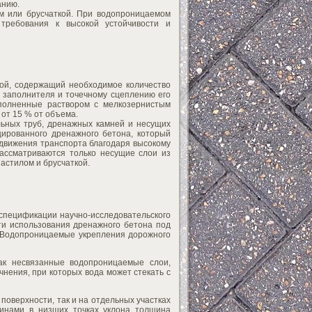
анию.
м или брусчаткой. При водопроницаемом
требования к высокой устойчивости и
рой, содержащий необходимое количество
 заполнителя и точечному сцеплению его
аполненные раствором с мелкозернистым
 от 15 % от объема.
ьных труб, дренажных камней и несущих
ированного дренажного бетона, который
 движения транспорта благодаря высокому
ассматриваются только несущие слои из
астилом и брусчаткой.
спецификации научно-исследовательского
ти использования дренажного бетона под
«Водопроницаемые укрепления дорожного
ак несвязанные водопроницаемые слои,
нения, при которых вода может стекать с
 поверхности, так и на отдельных участках
чинами в низших точках уклона толщина