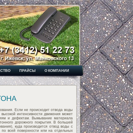
ДСТВО
ПРАЙСЫ
О КОМПАНИИ
ТОНА
ования. Если не происходит отвода воды
 высокой интенсивности движения может
ниям и дефектам. Вымывание материала
етонного дорожного покрытия. В большей
вания), куда производится отвод воды с
 по всей поверхности или на отдельных