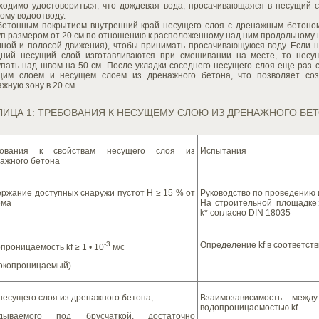
ходимо удостовериться, что дождевая вода, просачивающаяся в несущий 
ому водоотводу.
бетонным покрытием внутренний край несущего слоя с дренажным бетоном
п размером от 20 см по отношению к расположенному над ним продольному 
иной и полосой движения), чтобы принимать просачивающуюся воду. Если н
дний несущий слой изготавливаются при смешивании на месте, то нес
упать над швом на 50 см. После укладки соседнего несущего слоя еще раз
щим слоем и несущем слоем из дренажного бетона, что позволяет со
жную зону в 20 см.
ЛИЦА 1: ТРЕБОВАНИЯ К НЕСУЩЕМУ СЛОЮ ИЗ ДРЕНАЖНОГО БЕ
бования к свойствам несущего слоя из
Испытания
ажного бетона
ржание доступных снаружи пустот H ≥ 15 % от
Руководство по проведению
ема
На строительной площадке
k* согласно DIN 18035
-3
Определение kf в соответств
проницаемость kf ≥ 1 • 10
м/с
окопроницаемый)
несущего слоя из дренажного бетона,
Взаимозависимость меж
водопроницаемостью kf
адываемого под брусчаткой, достаточно