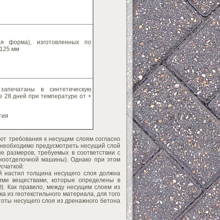
ая форма), изготовленных по
 125 мм
запечатаны в синтетическую
ие 28 дней при температуре от +
тия
ют требования к несущим слоям согласно
 необходимо предусмотреть несущий слой
е размеров, требуемых в соответствии с
ноотделочной машины). Однако при этом
счаткой:
ый настил толщина несущего слоя должна
щими веществами, которые определены в
). Как правило, между несущим слоем из
а из геотекстильного материала, для того
тоты несущего слоя из дренажного бетона