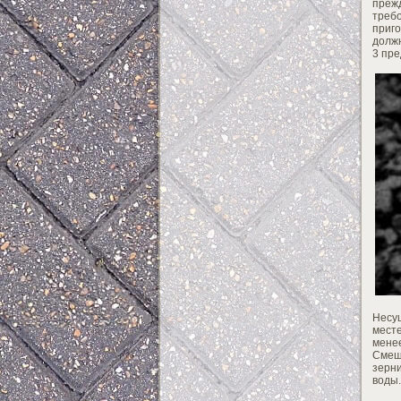
преж
треб
приг
должн
3 пре
Несу
мест
менее
Смеш
зерни
воды