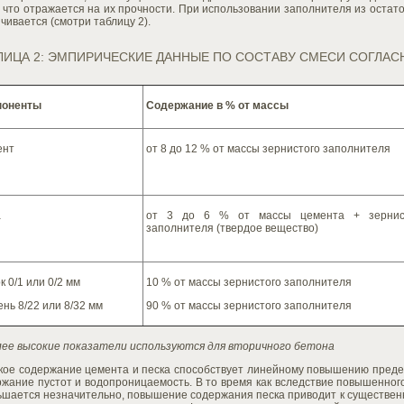
 что отражается на их прочности. При использовании заполнителя из остат
чивается (смотри таблицу 2).
ЛИЦА 2: ЭМПИРИЧЕСКИЕ ДАННЫЕ ПО СОСТАВУ СМЕСИ СОГЛАС
поненты
Содержание в % от массы
ент
от 8 до 12 % от массы зернистого заполнителя
а
от 3 до 6 % от массы цемента + зернис
заполнителя (твердое вещество)
к 0/1 или 0/2 мм
10 % от массы зернистого заполнителя
нь 8/22 или 8/32 мм
90 % от массы зернистого заполнителя
ее высокие показатели используются для вторичного бетона
кое содержание цемента и песка способствует линейному повышению предел
ржание пустот и водопроницаемость. В то время как вследствие повышенно
ьшается незначительно, повышение содержания песка приводит к существен