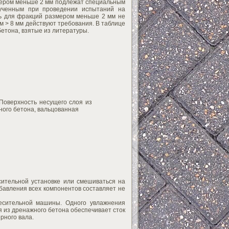
змером меньше 2 мм подлежат специальным
ученным при проведении испытаний на
ть для фракций размером меньше 2 мм не
 > 8 мм действуют требования. В таблице
етона, взятые из литературы.
 Поверхность несущего слоя из
ого бетона, вальцованная
сительной установке или смешиваться на
бавления всех компонентов составляет не
есительной машины. Одного увлажнения
я из дренажного бетона обеспечивает сток
рного вала.