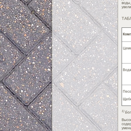
воды,
увели
ТАБ
Ком
Цем
Вод
Песо
Щебе
1)
Бол
Высо
соде
умен