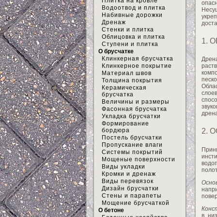
Плитка на кровле
опас
Водоотвод и плитка
Несу
Набивные дорожки
укре
Дренаж
дост
Стенки и плитка
Облицовка и плитка
1. 
Ступени и плитка
О брусчатке
Клинкерная брусчатка
Дрен
Клинкерное покрытие
раст
комп
Материал швов
песко
Толщина покрытия
Обла
Керамическая
слое
брусчатка
спос
Величины и размеры
звук
Фасонная брусчатка
дрен
Укладка брусчатки
Формирование
бордюра
2. 
Постель брусчатки
Пропускание влаги
Прин
Системы покрытий
инст
Мощеные поверхности
водо
Виды укладки
поло
Кромки и дренаж
Виды перевязок
Осно
Дизайн брусчатки
напри
Стены и парапеты
повер
Мощение брусчаткой
Конс
О бетоне
в ни