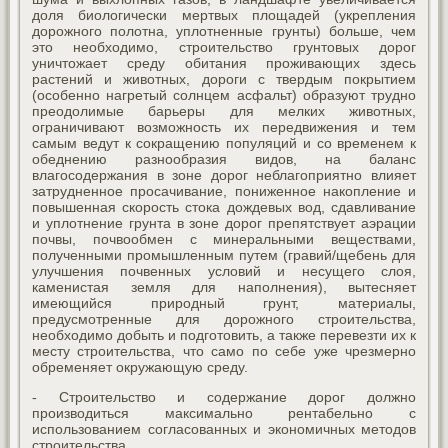
доля биологически мертвых площадей (укрепления
дорожного полотна, уплотненные грунты) больше, чем
это необходимо, строительство грунтовых дорог
уничтожает среду обитания проживающих здесь
растений и животных, дороги с твердым покрытием
(особенно нагретый солнцем асфальт) образуют трудно
преодолимые барьеры для мелких животных,
ограничивают возможность их передвижения и тем
самым ведут к сокращению популяций и со временем к
обеднению разнообразия видов, на баланс
влагосодержания в зоне дорог неблагоприятно влияет
затрудненное просачивание, пониженное накопление и
повышенная скорость стока дождевых вод, сдавливание
и уплотнение грунта в зоне дорог препятствует аэрации
почвы, почвообмен с минеральными веществами,
полученными промышленным путем (гравий/щебень для
улучшения почвенных условий и несущего слоя,
каменистая земля для наполнения), вытесняет
имеющийся природный грунт, материалы,
предусмотренные для дорожного строительства,
необходимо добыть и подготовить, а также перевезти их к
месту строительства, что само по себе уже чрезмерно
обременяет окружающую среду.
- Строительство и содержание дорог должно
производиться максимально рентабельно с
использованием согласованных и экономичных методов
строительства.