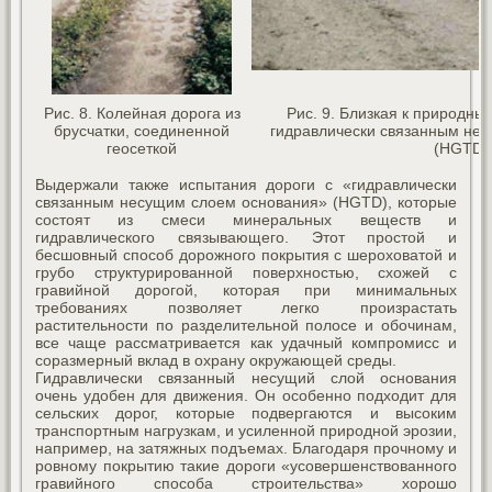
Рис. 8. Колейная дорога из
Рис. 9. Близкая к природны
брусчатки, соединенной
гидравлически связанным не
геосеткой
(HGTD)
Выдержали также испытания дороги с «гидравлически
связанным несущим слоем основания» (HGTD), которые
состоят из смеси минеральных веществ и
гидравлического связывающего. Этот простой и
бесшовный способ дорожного покрытия с шероховатой и
грубо структурированной поверхностью, схожей с
гравийной дорогой, которая при минимальных
требованиях позволяет легко произрастать
растительности по разделительной полосе и обочинам,
все чаще рассматривается как удачный компромисс и
соразмерный вклад в охрану окружающей среды.
Гидравлически связанный несущий слой основания
очень удобен для движения. Он особенно подходит для
сельских дорог, которые подвергаются и высоким
транспортным нагрузкам, и усиленной природной эрозии,
например, на затяжных подъемах. Благодаря прочному и
ровному покрытию такие дороги «усовершенствованного
гравийного способа строительства» хорошо