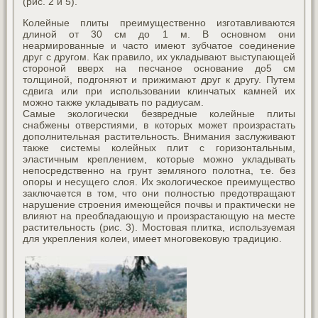
(рис. 2 и 5).
Колейные плиты преимущественно изготавливаются
длиной от 30 см до 1 м. В основном они
неармированные и часто имеют зубчатое соединение
друг с другом. Как правило, их укладывают выступающей
стороной вверх на песчаное основание до5 см
толщиной, подгоняют и прижимают друг к другу. Путем
сдвига или при использовании клинчатых камней их
можно также укладывать по радиусам.
Самые экологически безвредные колейные плиты
снабжены отверстиями, в которых может произрастать
дополнительная растительность. Внимания заслуживают
также системы колейных плит с горизонтальным,
эластичным креплением, которые можно укладывать
непосредственно на грунт земляного полотна, т.е. без
опоры и несущего слоя. Их экологическое преимущество
заключается в том, что они полностью предотвращают
нарушение строения имеющейся почвы и практически не
влияют на преобладающую и произрастающую на месте
растительность (рис. 3). Мостовая плитка, используемая
для укрепления колеи, имеет многовековую традицию.