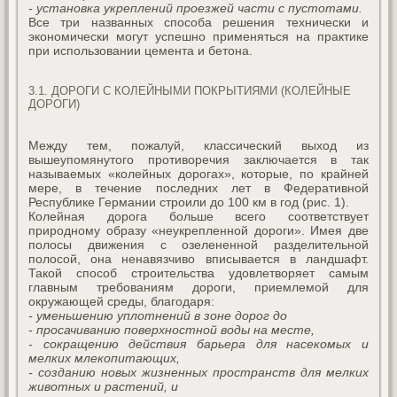
- установка укреплений проезжей части с пустотами.
Все три названных способа решения технически и
экономически могут успешно применяться на практике
при использовании цемента и бетона.
3.1. ДОРОГИ С КОЛЕЙНЫМИ ПОКРЫТИЯМИ (КОЛЕЙНЫЕ
ДОРОГИ)
Между тем, пожалуй, классический выход из
вышеупомянутого противоречия заключается в так
называемых «колейных дорогах», которые, по крайней
мере, в течение последних лет в Федеративной
Республике Германии строили до 100 км в год (рис. 1).
Колейная дорога больше всего соответствует
природному образу «неукрепленной дороги». Имея две
полосы движения с озелененной разделительной
полосой, она ненавязчиво вписывается в ландшафт.
Такой способ строительства удовлетворяет самым
главным требованиям дороги, приемлемой для
окружающей среды, благодаря:
- уменьшению уплотнений в зоне дорог до
- просачиванию поверхностной воды на месте,
- сокращению действия барьера для насекомых и
мелких млекопитающих,
- созданию новых жизненных пространств для мелких
животных и растений, и