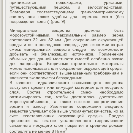
принимаются пешеходами, туристами,
путешествующими пешком, и велосипедистами.
Благодаря соответствующему гранулометрическому
составу они также удобны для перегона скота (без
повреждения копыт) (рис. 9).
Минеральные вещества должны быть
морозоустойчивыми, максимальный размер зерна
составляет 22 или 32 мм. Для сохранения окружающей
среды и не в последнюю очередь для экономии затрат
смесь минеральных веществ следует по возможности
добывать из близлежащих источников. Применение
обычных для данной местности смесей особенно важно
для ландшафта. Вторичные строительные материалы
можно использовать для сохранения окружающей среды,
если они соответствуют вышеназванным требованиям и
являются экологически безвредными.
В качестве гидравлического связывающего вещества
выступает цемент или вяжущий материал для несущего
слоя. Состав строительной смеси необходимо
оптимизировать так, чтобы достигалась достаточная
морозоустойчивость, а также высокое сопротивление
эрозии и износу. Увеличение содержания вяжущего
вещества улучшает оба выше упомянутых качества, но за
счет «составляющих окружающей среды». Предел
прочности на сжатие установленного гидравлически
связанного несущего слоя покрытия в среднем должен
2
составлять не менее 8 Н/мм
.