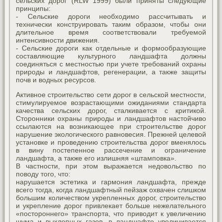
сельских дорог (RLW 1999) были приняты следующие
принципы:
- Сельские дороги необходимо рассчитывать и
технически конструировать таким образом, чтобы они
длительное время соответствовали требуемой
интенсивности движения.
- Сельские дороги как отдельные и формообразующие
составляющие культурного ландшафта должны
соединяться с местностью при учете требований охраны
природы и ландшафтов, регенерации, а также защиты
почв и водных ресурсов.
Активное строительство сети дорог в сельской местности,
стимулируемое возрастающими ожиданиями стандарта
качества сельских дорог, сталкивается с критикой.
Сторонники охраны природы и ландшафтов настойчиво
ссылаются на возникающее при строительстве дорог
нарушение экологического равновесия. Прежней целевой
установке и проведению строительства дорог вменялось
в вину постепенное рассечение и ограничение
ландшафта, а также его излишняя «штамповка».
В частности, при этом выражается недовольство по
поводу того, что:
нарушается эстетика и гармония ландшафта, прежде
всего тогда, когда ландшафтный пейзаж охвачен слишком
большим количеством укрепленных дорог, строительство
и укрепление дорог привлекает больше нежелательного
«постороннего» транспорта, что приводит к увеличению
шума и выхлопных газов, в ландшафте увеличивается