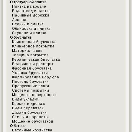
О тротуарной плитке
Плитка на кровле
Водоотвод и плитка
Набивные дорожки
Дренаж
Стенки и плитка
Облицовка и плитка
Ступени и плитка
О брусчатке
Клинкерная брусчатка
Клинкерное покрытие
Материал швов
Толщина покрытия
Керамическая брусчатка
Величины и размеры
Фасонная брусчатка
Укладка брусчатки
Формирование бордюра
Постель брусчатки
Пропускание влаги
Системы покрытий
Мощеные поверхности
Виды укладки
Кромки и дренаж
Виды перевязок
Дизайн брусчатки
Стены и парапеты
Мощение брусчаткой
О бетоне
Бетонные хозяйства