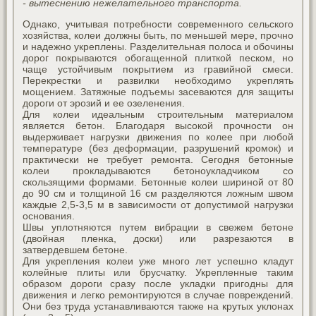
- вытеснению нежелательного транспорта.
Однако, учитывая потребности современного сельского
хозяйства, колеи должны быть, по меньшей мере, прочно
и надежно укреплены. Разделительная полоса и обочины
дорог покрываются обогащенной плиткой песком, но
чаще устойчивым покрытием из гравийной смеси.
Перекрестки и развилки необходимо укреплять
мощением. Затяжные подъемы засеваются для защиты
дороги от эрозий и ее озеленения.
Для колеи идеальным строительным материалом
является бетон. Благодаря высокой прочности он
выдерживает нагрузки движения по колее при любой
температуре (без деформации, разрушений кромок) и
практически не требует ремонта. Сегодня бетонные
колеи прокладываются бетоноукладчиком со
скользящими формами. Бетонные колеи шириной от 80
до 90 см и толщиной 16 см разделяются ложным швом
каждые 2,5-3,5 м в зависимости от допустимой нагрузки
основания.
Швы уплотняются путем вибрации в свежем бетоне
(двойная пленка, доски) или разрезаются в
затвердевшем бетоне.
Для укрепления колеи уже много лет успешно кладут
колейные плиты или брусчатку. Укрепленные таким
образом дороги сразу после укладки пригодны для
движения и легко ремонтируются в случае повреждений.
Они без труда устанавливаются также на крутых уклонах