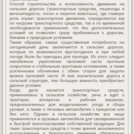
Способ строительства и интенсивность движения на
сельских дорогах (транспортные средства, пешеходы и
велосипедисты, погон и перегон животных), где главную
роль играет транспортное движение, определяется как
по нагрузке транспортного средства, так и по временной
необходимости применения, что без дополнительных
условий не позволяет сразу приблизиться к дорогам,
близким к природным условиям.
Таким образом, самая существенная потребность на
сегодняшний день заключается в сельских дорогах,
которые по возможности круглогодично и при любой
погоде были бы пригодны для проезда. Из этого следует
неизбежное укрепление проезжей части прочным
покрытием и стабильным грунтовым основанием, а также
усиленными обочинами с обеих сторон для защиты
кромок проезжей части. И чем значительнее дорога в
сельской структуре, тем большую важность приобретает
данное условие.
Когда дело касается транспортных средств,
применяемых в сельском хозяйстве, речь и идет о
тракторах, аппаратах и рабочих машинах,
предназначенных для возделывания, ухода и сбора
урожая, а также о легковых автомобилях с прицепом или
без него. Однако в сельском хозяйстве все чаще
применяются и грузовые автомобили для своевременной
и быстрой транспортировки собственной продукции. Для
таких транспортных средств с точки зрения экономичного
использования и безопасного движения обязательно