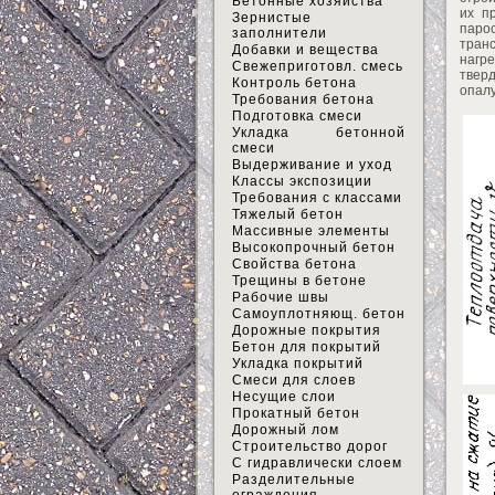
Бетонные хозяйства
их п
Зернистые
парос
заполнители
тран
Добавки и вещества
нагр
Свежеприготовл. смесь
твер
Контроль бетона
опалу
Требования бетона
Подготовка смеси
Укладка бетонной
смеси
Выдерживание и уход
Классы экспозиции
Требования с классами
Тяжелый бетон
Массивные элементы
Высокопрочный бетон
Свойства бетона
Трещины в бетоне
Рабочие швы
Самоуплотняющ. бетон
Дорожные покрытия
Бетон для покрытий
Укладка покрытий
Смеси для слоев
Несущие слои
Прокатный бетон
Дорожный лом
Строительство дорог
С гидравлически слоем
Разделительные