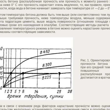
ность бетона (распалубочная прочность или прочность к моменту раннего 
а ниже 0° С его прочность нарастает очень медленно, то, как правило, ор
ости, когда вода в бетоне начинает замерзать при температуре от —2 до —3°
этом температура бетона должна быть тем выше (или соответственно тем л
выше требуемая прочность, ниже температуры воздуха, меньше содержан
ота гидратации цемента, выше модуль поверхности (отношение площади п
уемые сроки его нахождения в опалубке. Соответствующие методы расчета 
овления температурного режима в бетоне можно оценить нарастание прочнос
оказаны соответствующие зависимости.
Рис. 1. Ориентиров
прочности бетона
при его средней тем
повышенных 
распалубочная п
достигается в кратч
как в связи с влиянием ряда факторов нарастание прочности можно оцен
ительстве желательно устанавливать сроки нахождения смеси в опалубке п