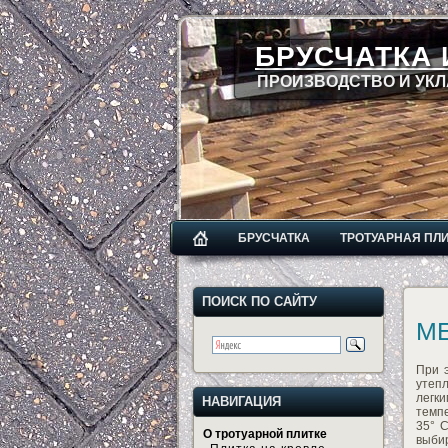
БРУСЧАТКА 
ПРОИЗВОДСТВО И УКЛ
БРУСЧАТКА
ТРОТУАРНАЯ ПЛ
ПОИСК ПО САЙТУ
М
При 
утепл
легк
НАВИГАЦИЯ
темп
35° 
О тротуарной плитке
выби