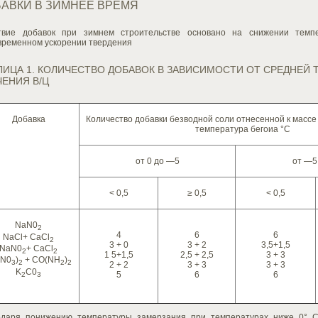
АВКИ В ЗИМНЕЕ ВРЕМЯ
твие добавок при зимнем строительстве основано на снижении тем
временном ускорении твердения
ЛИЦА 1. КОЛИЧЕСТВО ДОБАВОК В ЗАВИСИМОСТИ ОТ СРЕДНЕЙ 
ЧЕНИЯ В/Ц
Добавка
Количество добавки безводной соли отнесенной к масс
температура бегоиа °С
от 0 до —5
от —5
< 0,5
≥ 0,5
< 0,5
NaN0
2
4
6
6
NaCl+ СаСl
2
3 + 0
3 + 2
3,5+1,5
NaN0
+ СаСl
2
2
1 5+1,5
2,5 + 2,5
3 + 3
(N0
)
+ CO(NH
)
3
2
2
2
2 + 2
3 + 3
3 + 3
K
C0
5
6
6
2
3
одаря понижению температуры замерзания при температурах ниже 0° С