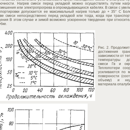
рочности. Нагрев смеси перед укладкой можно осуществлять путем нагр
мешения или электропрогрева в опрокидывающихся кабелях. В связи с увели
спортировки допускается ее максимальный нагрев только до + 35° С Бо
еве смеси непосредственно перед укладкой или тогда, когда при транспо
дения В этом случае и зимой возможно ускоренное твердение при относите
бке.
Рис. 2. Продолжи
достижения гра
зависимости от те
температуры до
смеси Гв и окр
Теплопотери соор
усиливаются по 
поверхности (соо
объему) и нед
материала опалубк