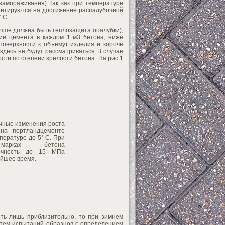
замораживания) Так как при температуре
иентируются на достижение распалубочной
 С.
учше должна быть теплозащита опалубки),
ие цемента в каждом 1 м3 бетона, ниже
оверхности к объему) изделия и короче
здесь не будут рассматриваться В случае
ти по степени зрелости бетона. На рис 1
очные изменения роста
 на портландцементе
пературе до 5° С. При
марках бетона
рочность до 15 МПа
айшее время.
ить лишь приблизительно, то при зимнем
утем испытаний образцов с определением