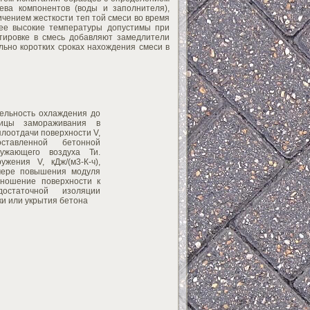
ева компонентов (воды и заполнителя),
чением жесткости теп той смеси во время
лее высокие температуры допустимы при
ртировке в смесь добавляют замедлители
льно коротких сроках нахождения смеси в
тельность охлаждения до
ницы замораживания в
плоотдачи поверхности V,
ставленной бетонной
ужающего воздуха Ти.
ужения V, кДж/(м3-К-ч),
мере повышения модуля
тношение поверхности к
остаточной изоляции
и или укрытия бетона