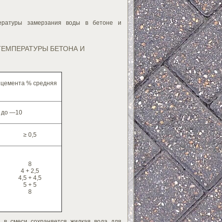
пературы замерзания воды в бетоне и
ТЕМПЕРАТУРЫ БЕТОНА И
е цемента % средняя
 до —10
≥ 0,5
8
4 + 2,5
4,5 + 4,5
5 + 5
8
 в смеси сохраняется жидкая вода для