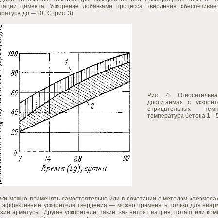
атации цемента. Ускорение добавками процесса твердения обеспечивае
ратуре до —10° С (рис. 3).
Рис. 4. Относительна
достигаемая с ускори
отрицательных темп
температура бетона 1- -5°
вки можно применять самостоятельно или в сочетании с методом «термоса»
ь эффективные ускорители твердения — можно применять только для неарм
зии арматуры. Другие ускорители, такие, как нитрит натрия, поташ или ко