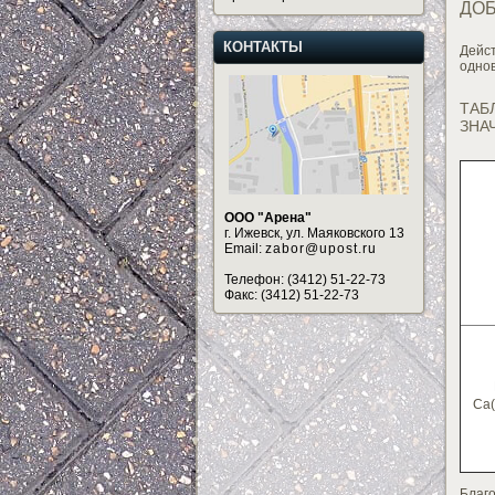
ДОБ
КОНТАКТЫ
Дейс
одно
ТАБ
ЗНА
ООО "Арена"
г. Ижевск, ул. Маяковского 13
Email:
zabor@upost.ru
Телефон: (3412) 51-22-73
Факс: (3412) 51-22-73
Ca
Благ