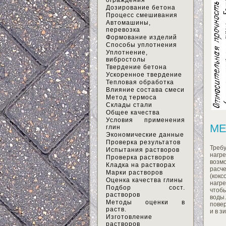
ограждения
Дозирование бетона
Процесс смешивания
Автомашины,
перевозка
Формование изделий
Способы уплотнения
Уплотнение,
вибростолы
Твердение бетона
Ускоренное твердение
Тепловая обработка
Влияние состава смеси
Метод термоса
Склады стали
Общее качества
Условия применения
МЕ
глин
Экономические данные
Проверка результатов
Треб
Испытания растворов
нагр
Проверка растворов
возм
Кладка на растворах
расче
Марки растворов
(кок
Оценка качества глины
нагре
Подбор сост.
чтоб
растворов
воды
Методы оценки в
пове
раств.
и в з
Изготовление
растворов