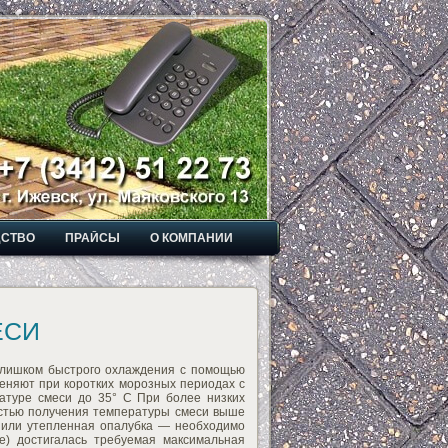
ДСТВО
ПРАЙСЫ
О КОМПАНИИ
ЕСИ
слишком быстрого охлаждения с помощью
меняют при коротких морозных периодах с
атуре смеси до 35° С При более низких
остью получения температуры смеси выше
 или утепленная опалубка — необходимо
е) достигалась требуемая максимальная