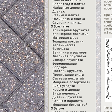
Плитка на кровле
проч
Водоотвод и плитка
бетон
Набивные дорожки
прочн
Дренаж
При 
Стенки и плитка
чем 
Облицовка и плитка
тепл
Ступени и плитка
треб
О брусчатке
устан
Клинкерная брусчатка
и 2 п
Клинкерное покрытие
Материал швов
Толщина покрытия
Керамическая
брусчатка
Величины и размеры
Фасонная брусчатка
Укладка брусчатки
Формирование
бордюра
Постель брусчатки
Пропускание влаги
Системы покрытий
Мощеные поверхности
Виды укладки
Кромки и дренаж
Виды перевязок
Дизайн брусчатки
Стены и парапеты
Мощение брусчаткой
Так 
О бетоне
стро