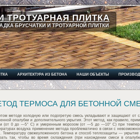
И ТРОТУАРНАЯ ПЛИТКА
АДКА БРУСЧАТКИ И ТРОТУАРНОЙ ПЛИТКИ
ИТКА
АРХИТЕКТУРА ИЗ БЕТОНА
НАШИ ОБЪЕКТЫ
ПРОИЗВО
ЕТОД ТЕРМОСА ДЛЯ БЕТОННОЙ СМ
этом методе холодную или подогретую смесь укладывают и защищают от 
енной опалубки и дополнительного укрытия. Этот метод, как правило, при
им (от 0 до —5° С) и умеренным морозом (от —5 до —10" С) при темпер
ературах воздуха применение метода проблематично в связи с невозможн
С. Температуру свежеуложенного бетона и способ теплозащиты — укрытие
рать так, чтобы во время охлаждения (при нахождении смеси в опалубк