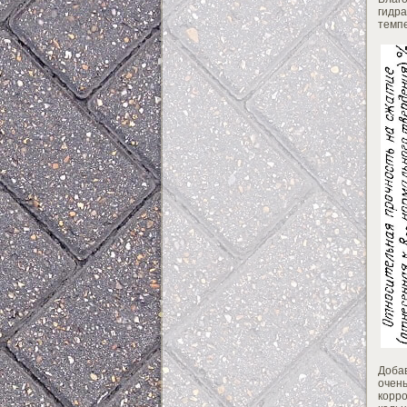
гидр
темпе
Доба
очен
корро