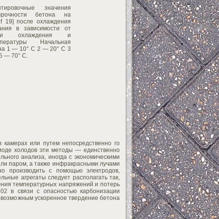
тировочные значения
прочности бетона на
f 19] после охлаждения
ания в зависимости от
ности охлаждения и
пературы Начальная
а 1 — 10° С 2 — 20° С 3
5 — 70° С.
в камерах или путем непосредственно го
риоде холодов эти методы — единственно
льного анализа, иногда с экономическими
или паром, а также инфракрасными лучами
но производить с помощью электродов,
льные агрегаты следует располагать так,
чения температурных напряжений и потерь
02 в связи с опасностью карбонизации
т возможным ускоренное твердение бетона