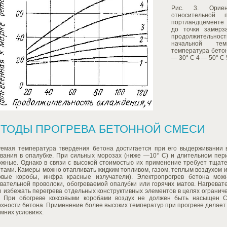
Рис. 3. Ориен
относительной 
портландцементе 
до точки замерз
продолжитель
начальной тем
температура бетон
— 30° С 4 — 50° С 
ТОДЫ ПРОГРЕВА БЕТОННОЙ СМЕСИ
уемая температура твердения бетона достигается при его выдерживании 
евания в опалубке. При сильных морозах (ниже —10° С) и длительном пе
ожные. Однако в связи с высокой стоимостью их применение требует тщате
тами. Камеры можно отапливать жидким топливом, газом, теплым воздухом 
совые коробы, инфра красные излучатели). Электропрогрев бетона мож
вательной проволоки, обогреваемой опалубки или горячих матов. Нагревате
ы избежать перегрева отдельных конструктивных элементов в целях ограни
. При обогреве коксовыми коробами воздух не должен быть насыщен С
рхности бетона. Применение более высоких температур при прогреве делае
имних условиях.