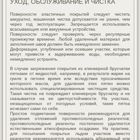
УХОД, ОБСЛУЖИВАНИЕ И ЧИСТКА
Поверхности эластичных покрытий следует чистить
аккуратно, машинная чистка допускается не ранее, чем
через год эксплуатации. Запрещается использовать
всасывающие или вакуумные устройства.
Поверхности следует проверять через регулярные
промежутки времени. Любой удаленный материал для
заполнения швов должен быть немедленно заменен.
Деформации, углубления или осевшие участки, которые
могут привести к задерживанию воды, необходимо
немедленно устранять.
В случае загрязнения покрытия из клинкерной брусчатки
пятнами от жидкостей, например, в результате жарки на
гриле в летнее время или вследствие просачивания
моторного масла, для удаления этих пятен можно
использовать специализированные чистящие средства.
Такая чистка не повреждает клинкерную брусчатку и не
сказывается на ее цветоустойчивости. На участках,
незащищенных от погодных условий, такие пятна
исчезают сами по себе.
Простое подметание поверхности рекомендуется для
удаления отложений противогололедных реагентов;
противогололедные реагенты постепенно удаляются
естественными атмосферными осадками. На практике,
для посыпания покрытых льдом участков вместо
реагентов рекомендуется использовать абразивный или