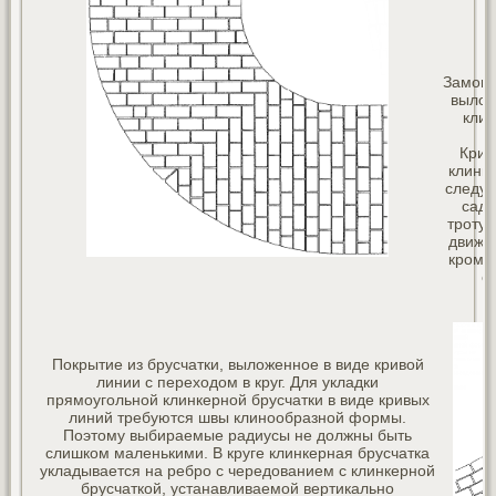
Замоще
вылож
клин
Крив
клинк
следуе
садо
тротуа
движе
кромо
е
Покрытие из брусчатки, выложенное в виде кривой
линии с переходом в круг. Для укладки
прямоугольной клинкерной брусчатки в виде кривых
линий требуются швы клинообразной формы.
Поэтому выбираемые радиусы не должны быть
слишком маленькими. В круге клинкерная брусчатка
укладывается на ребро с чередованием с клинкерной
брусчаткой, устанавливаемой вертикально