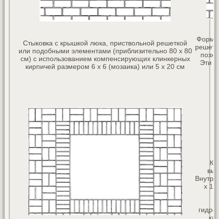
Форми
Стыковка с крышкой люка, приствольной решеткой
решетк
или подобными элементами (приблизительно 80 x 80
позже
см) с использованием компенсирующих клинкерных
Эти к
кирпичей размером 6 x 6 (мозаика) или 5 x 20 см
Ка
выс
Внутре
x 10
Р
гидро
ка