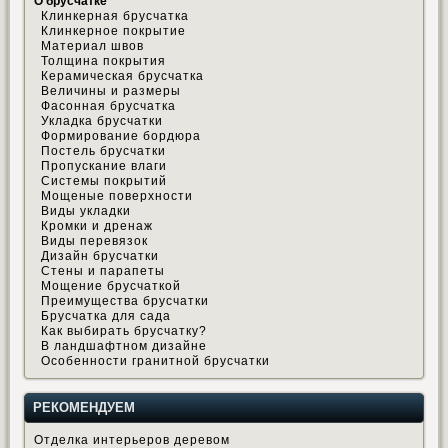
О брусчатке
Клинкерная брусчатка
Клинкерное покрытие
Материал швов
Толщина покрытия
Керамическая брусчатка
Величины и размеры
Фасонная брусчатка
Укладка брусчатки
Формирование бордюра
Постель брусчатки
Пропускание влаги
Системы покрытий
Мощеные поверхности
Виды укладки
Кромки и дренаж
Виды перевязок
Дизайн брусчатки
Стены и парапеты
Мощение брусчаткой
Преимущества брусчатки
Брусчатка для сада
Как выбирать брусчатку?
В ландшафтном дизайне
Особенности гранитной брусчатки
РЕКОМЕНДУЕМ
Отделка интерьеров деревом