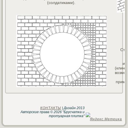
(солдатиками).
Сты
к
ис
(клино
возмож
п
приме
КОНТАКТЫ
| Дизайн 2013
Авторские права © 2026 "Брусчатка и
тротуарная плитка"