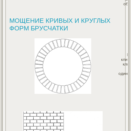
обр
МОЩЕНИЕ КРИВЫХ И КРУГЛЫХ
ФОРМ БРУСЧАТКИ
К
клин
кли
п
одинак