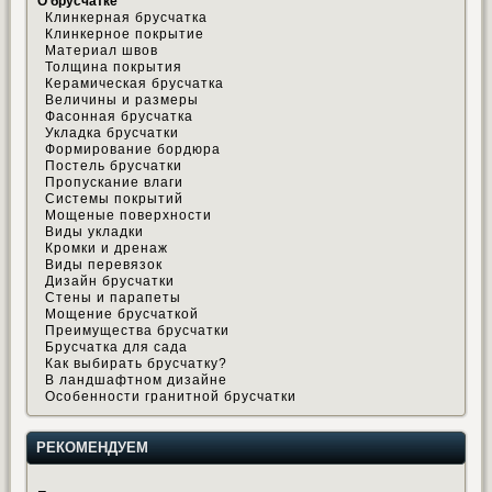
О брусчатке
Клинкерная брусчатка
Клинкерное покрытие
Материал швов
Толщина покрытия
Керамическая брусчатка
Величины и размеры
Фасонная брусчатка
Укладка брусчатки
Формирование бордюра
Постель брусчатки
Пропускание влаги
Системы покрытий
Мощеные поверхности
Виды укладки
Кромки и дренаж
Виды перевязок
Дизайн брусчатки
Стены и парапеты
Мощение брусчаткой
Преимущества брусчатки
Брусчатка для сада
Как выбирать брусчатку?
В ландшафтном дизайне
Особенности гранитной брусчатки
РЕКОМЕНДУЕМ