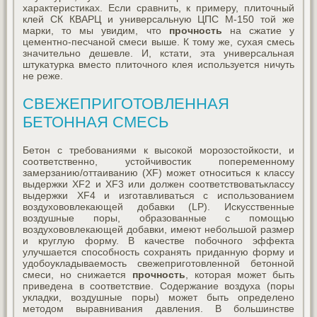
характеристиках. Если сравнить, к примеру, плиточный
клей СК КВАРЦ и универсальную ЦПС М-150 той же
марки, то мы увидим, что
прочность
на сжатие у
цементно-песчаной смеси выше. К тому же, сухая смесь
значительно дешевле. И, кстати, эта универсальная
штукатурка вместо плиточного клея используется ничуть
не реже.
СВЕЖЕПРИГОТОВЛЕННАЯ
БЕТОННАЯ СМЕСЬ
Бетон с требованиями к высокой морозостойкости, и
соответственно, устойчивостик попеременному
замерзанию/оттаиванию (XF) может относиться к классу
выдержки XF2 и XF3 или должен соответствоватьклассу
выдержки XF4 и изготавливаться с использованием
воздухововлекающей добавки (LP). Искусственные
воздушные поры, образованные с помощью
воздухововлекающей добавки, имеют небольшой размер
и круглую форму. В качестве побочного эффекта
улучшается способность сохранять приданную форму и
удобоукладываемость свежеприготовленной бетонной
смеси, но снижается
прочность
, которая может быть
приведена в соответствие. Содержание воздуха (поры
укладки, воздушные поры) может быть определено
методом выравнивания давления. В большинстве