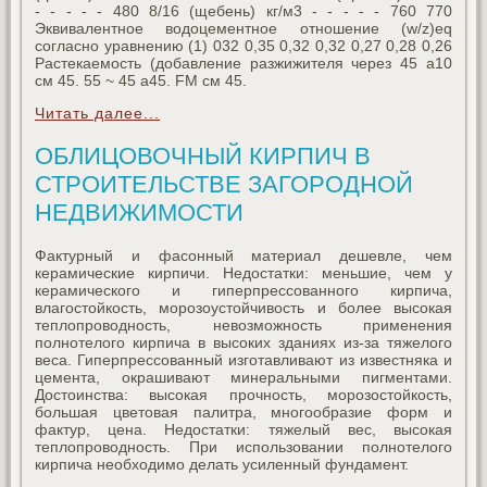
- - - - - 480 8/16 (щебень) кг/м3 - - - - - 760 770
Эквивалентное водоцементное отношение (w/z)eq
согласно уравнению (1) 032 0,35 0,32 0,32 0,27 0,28 0,26
Растекаемость (добавление разжижителя через 45 a10
см 45. 55 ~ 45 a45. FM см 45.
Читать далее...
ОБЛИЦОВОЧНЫЙ КИРПИЧ В
СТРОИТЕЛЬСТВЕ ЗАГОРОДНОЙ
НЕДВИЖИМОСТИ
Фактурный и фасонный материал дешевле, чем
керамические кирпичи. Недостатки: меньшие, чем у
керамического и гиперпрессованного кирпича,
влагостойкость, морозоустойчивость и более высокая
теплопроводность, невозможность применения
полнотелого кирпича в высоких зданиях из-за тяжелого
веса. Гиперпрессованный изготавливают из известняка и
цемента, окрашивают минеральными пигментами.
Достоинства: высокая прочность, морозостойкость,
большая цветовая палитра, многообразие форм и
фактур, цена. Недостатки: тяжелый вес, высокая
теплопроводность. При использовании полнотелого
кирпича необходимо делать усиленный фундамент.