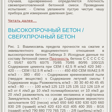
случаев, одновременно определяется плотность
свежеприготовленной бетонной смеси. Проведение
испытания: - Слегка увлажните пустую чистую чашу
прибора для измерения давления (рис.
Читать далее...
ВЫСОКОПРОЧНЫЙ БЕТОН /
СВЕРХПРОЧНЫЙ БЕТОН
Рис. 1: Взаимосвязь предела прочности на сжатие и
эквивалентного водоцементного отношения в
высокопрочном бетоне Таблица 3: Исходные данные по
составу бетонной смеси
Прочность
бетона C C C C C C
C 55/67 60/75 60/75 70/85 70/85 80/95 100/115
Содержание цемента при CEM I 42,5 R кг/м3 420 340 -
420 - - - CEM I 52,5 R кг/м3 - - - - - 450 450 CEM III/A42,5 R
кг/м3 - - 380 - 450 - - Содержание кремнеземной пыли
(твердое вещество) s Содержание летучей смолы f
Содержание воды Разжижитель кг/м3 - 30 30 40 40 45 45
кг/м3 - 80 - - - - 100 кг/м3 125 123 125 135 112 126 119 л/
м3 от 4 л/м3 до 10 л/м3 поликарбоксилат, от 10 л/м3 до
20 л/м3 разжижитель на основе меламина и нафталина
Замедлитель кг/м3 - - - - - да да Содержание зернистого
заполнителя 0/2 (песок) кг/м3 650 640 630 630 620 660
830 2/8 (гравий) кг/м3 420 410 410 405 400 355 - 8/16
(гравий) кг/м3 790 880 770 765 725 - - 2/8 (щебень) кг/м3 -