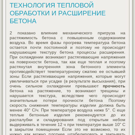
ТЕХНОЛОГИЯ ТЕПЛОВОЙ
ОБРАБОТКИ И РАСШИРЕНИЕ
БЕТОНА
2 показано влияние механического пригруза на
растяжимость бетона с повышенным содержанием
воздуха. Во время фазы прогрева температура бетона
остается почти постоянной и поэтому не происходят
нарушающие текстуру бетона процессы расширения.
При охлаждении возникают растягивающие напряжения
на поверхности бетона, так как еще теплая и поэтому
растянутая внутренняя зона бетонного элемента
противодействует температурному сжатию ее остывшей
зоны Если растягивающие напряжения, которые могут
увеличиваться при усадке (в результате высыхания), при
очень сильном охлаждении превышают
прочность
бетона на растяжение, то возникают трещины и
нарушается текстура, вследствие чего происходят
значительные потери прочности бетона Поэтому
скорость снижения температуры изделии должна быть
менее 40° С/ч. При температуре воздуха ниже 5°. С еще
теплые бетонные изделия рекомендуется до их
распалубки и складирования под открытым небом
выдерживать в течение 12 ч при температуре выше 10" С
в закрытом помещении Если это не возможно, то их
нужно как можно плотнее штабелировать и закрывать