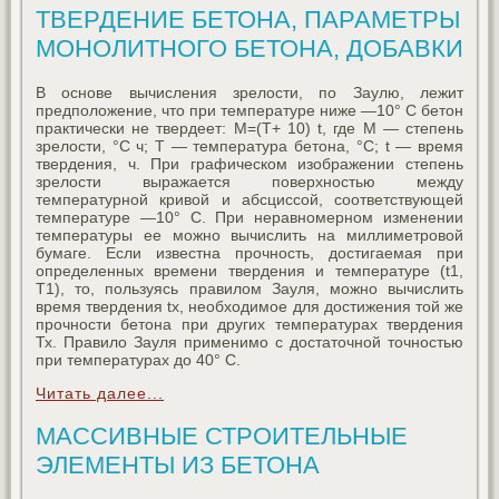
ТВЕРДЕНИЕ БЕТОНА, ПАРАМЕТРЫ
МОНОЛИТНОГО БЕТОНА, ДОБАВКИ
В основе вычисления зрелости, по Заулю, лежит
предположение, что при температуре ниже —10° С бетон
практически не твердеет: М=(Т+ 10) t, где М — степень
зрелости, °С ч; Т — температура бетона, °С; t — время
твердения, ч. При графическом изображении степень
зрелости выражается поверхностью между
температурной кривой и абсциссой, соответствующей
температуре —10° С. При неравномерном изменении
температуры ее можно вычислить на миллиметровой
бумаге. Если известна прочность, достигаемая при
определенных времени твердения и температуре (t1,
T1), то, пользуясь правилом Зауля, можно вычислить
время твердения tx, необходимое для достижения той же
прочности бетона при других температурах твердения
Тх. Правило Зауля применимо с достаточной точностью
при температурах до 40° С.
Читать далее...
МАССИВНЫЕ СТРОИТЕЛЬНЫЕ
ЭЛЕМЕНТЫ ИЗ БЕТОНА