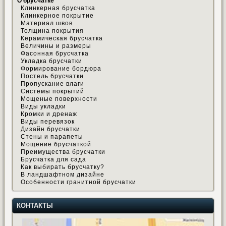
О брусчатке
Клинкерная брусчатка
Клинкерное покрытие
Материал швов
Толщина покрытия
Керамическая брусчатка
Величины и размеры
Фасонная брусчатка
Укладка брусчатки
Формирование бордюра
Постель брусчатки
Пропускание влаги
Системы покрытий
Мощеные поверхности
Виды укладки
Кромки и дренаж
Виды перевязок
Дизайн брусчатки
Стены и парапеты
Мощение брусчаткой
Преимущества брусчатки
Брусчатка для сада
Как выбирать брусчатку?
В ландшафтном дизайне
Особенности гранитной брусчатки
КОНТАКТЫ