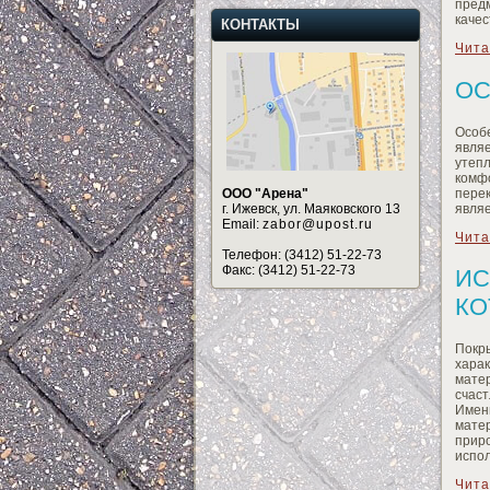
пред
каче
КОНТАКТЫ
Чита
ОС
Особ
явля
утеп
комф
пере
ООО "Арена"
являе
г. Ижевск, ул. Маяковского 13
Email:
zabor@upost.ru
Чита
Телефон: (3412) 51-22-73
Факс: (3412) 51-22-73
ИС
КО
Покр
хара
мате
счас
Имен
матер
прир
испол
Чита