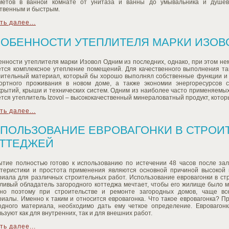
метов в ванной комнате от унитаза и ванны до умывальника и душев
ственным и быстрым.
ть далее...
ОБЕННОСТИ УТЕПЛИТЕЛЯ МАРКИ ИЗОВ
енности утеплителя марки Изовол Одним из последних, однако, при этом н
ется комплексное утепление помещений. Для качественного выполнения та
лительный материал, который бы хорошо выполнял собственные функции и
ортного проживания в новом доме, а также экономии энергоресурсов 
крытий, крыши и технических систем. Одним из наиболее часто применяемы
тся утеплитель Izovol – высококачественный минераловатный продукт, котор
ть далее...
ПОЛЬЗОВАНИЕ ЕВРОВАГОНКИ В СТРОИ
ТТЕДЖЕЙ
ытие полностью готово к использованию по истечении 48 часов после за
ктеристики и простота применения являются основной причиной высокой 
риала для различных строительных работ. Использование евровагонки в ст
тливый обладатель загородного коттеджа мечтает, чтобы его жилище было 
но поэтому при строительстве и ремонте загородных домов, чаще вс
иалы. Именно к таким и относится евровагонка. Что такое евровагонка? П
одного материала, необходимо дать ему четкое определение. Евровагон
ьзуют как для внутренних, так и для внешних работ.
ть далее...