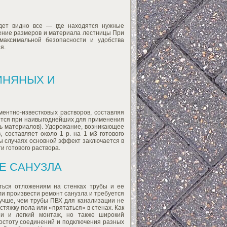
дет видно все — где находятся нужные
ление размеров и материала лестницы При
максимальной безопасности и удобства
я.
ИНЯНЫХ И
ментно-известковых растворов, составляя
мается при наивыгоднейших для применения
ть материалов). Удорожание, возникающее
составляет около 1 р. на 1 м3 готового
ны случаях основной эффект заключается в
 готового раствора.
Е САНУЗЛА
ться отложениям на стенках трубы и ее
ли произвести ремонт санузла и требуется
лучше, чем трубы ПВХ для канализации не
 стяжку пола или «прятаться» в стенах. Как
ии и легкий монтаж, но также широкий
остоту соединений и подключения разных