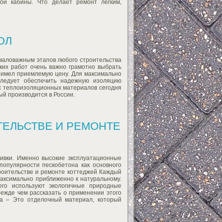
ой кабины. Что делает ремонт легким,
ОЛ
емаловажным этапов любого строительства
ких работ очень важно грамотно выбрать
 имел приемлемую цену. Для максимально
следует обеспечить надежную изоляцию
х теплоизоляционных материалов сегодня
ый производится в России.
ТЕЛЬСТВЕ И РЕМОНТЕ
ливки. Именно высокие эксплуатационные
популярности пескобетона как основного
роительстве и ремонте коттеджей Каждый
максимально приближенно к натуральному.
его используют экологичные природные
режде чем рассказать о применении этого
ка – Это отделочный материал, который