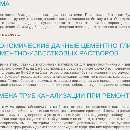
ОМА
возможно благодаря организации ночных смен. При этом работникам бу
локонструкции, котлован, заглаживающая машина по бетону и т. д. Опреде
ете размеров изделия нужно рассчитать главные размеры марша для 
вижения. Самая удобная для перемещении лестница – это пологая и широка
ть далее...
ОНОМИЧЕСКИЕ ДАННЫЕ ЦЕМЕНТНО-ГЛ
МЕНТНО-ИЗВЕСТКОВЫХ РАСТВОРОВ
дя из этого, разница в стоимости материалов для цементно-глиняных и це
ально около 3 р. на 1 м3 раствора, а в среднем случае около 6 р. , подни
 случаях до 9—10 р на 1 м3 готового раствора (без начислений на стоимос
чет большей продолжительности смешивания цементно-глиняных растворов, 
ора. Таким образом, в результате, в самых невыгодных для применения гли
зной экономии извести при наличии лишь небольшого удешевления стоимости
МЕНА ТРУБ КАНАЛИЗАЦИИ ПРИ РЕМОНТ
е сам материал обеспечивает свойства, которые не позволяют накаплива
скная способность не сильно меняется с течением времени. И если вы реши
нить саму ванну, перенести умывальник или установить душевую кабину – 
. Они подходят как для открытой установки по стенам, так могут заливаться в
говорилось выше, материал обеспечивает длительный срок эксплуатац
ртимент труб разных диаметров и переходных муфт для них гарантируют пр