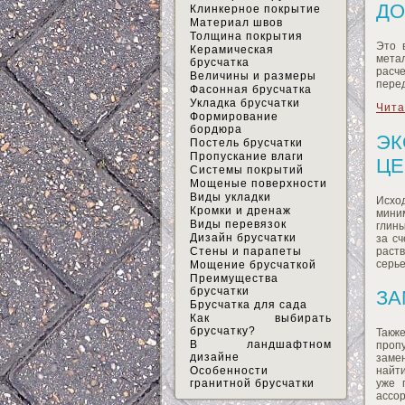
Д
Клинкерное покрытие
Материал швов
Толщина покрытия
Это 
Керамическая
метал
брусчатка
расч
Величины и размеры
перед
Фасонная брусчатка
Укладка брусчатки
Чита
Формирование
бордюра
ЭК
Постель брусчатки
Пропускание влаги
ЦЕ
Системы покрытий
Мощеные поверхности
Виды укладки
Исхо
Кромки и дренаж
миним
Виды перевязок
глины
Дизайн брусчатки
за с
раств
Стены и парапеты
серье
Мощение брусчаткой
Преимущества
брусчатки
ЗА
Брусчатка для сада
Как выбирать
брусчатку?
Такж
В ландшафтном
пропу
дизайне
заме
Особенности
найти
гранитной брусчатки
уже 
ассо