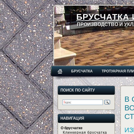
БРУСЧАТКА 
ПРОИЗВОДСТВО И УКЛ
БРУСЧАТКА
ТРОТУАРНАЯ ПЛ
ПОИСК ПО САЙТУ
В
В
С
НАВИГАЦИЯ
О брусчатке
ИЗ
Клинкерная брусчатка