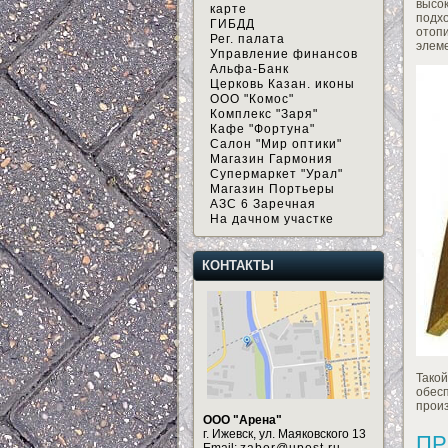
высо
карте
подх
ГИБДД
отоп
Рег. палата
элем
Управление финансов
Альфа-Банк
Церковь Казан. иконы
ООО "Комос"
Комплекс "Заря"
Кафе "Фортуна"
Салон "Мир оптики"
Магазин Гармония
Супермаркет "Урал"
Магазин Портьеры
АЗС 6 Заречная
На дачном участке
КОНТАКТЫ
Тако
обес
произ
ООО "Арена"
г. Ижевск, ул. Маяковского 13
ПР