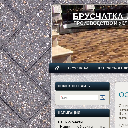
БРУСЧАТКА 
ПРОИЗВОДСТВО И УКЛ
БРУСЧАТКА
ТРОТУАРНАЯ ПЛ
ПОИСК ПО САЙТУ
О
Одни
поме
НАВИГАЦИЯ
бы х
доме,
Наши объекты
Одни
Наши объекты на