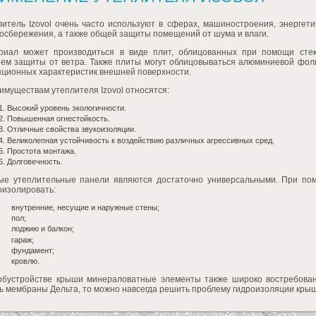
литель Izovol очень часто используют в сферах, машиностроения, энергет
осбережения, а также общей защиты помещений от шума и влаги.
риал может производиться в виде плит, облицованных при помощи стек
нем защиты от ветра. Также плиты могут облицовываться алюминиевой фоль
яционных характеристик внешней поверхности.
имуществам утеплителя Izovol относятся:
Высокий уровень экологичности.
Повышенная огнестойкость.
Отличные свойства звукоизоляции.
Великолепная устойчивость к воздействию различных агрессивных сред.
Простота монтажа.
Долговечность.
ые утеплительные панели являются достаточно универсальными. При по
оизолировать:
внутренние, несущие и наружные стены;
пол;
лоджию и балкон;
гараж;
фундамент;
кровлю.
обустройстве крыши минераловатные элементы также широко востребован
ь мембраны Дельта, то можно навсегда решить проблему гидроизоляции кры