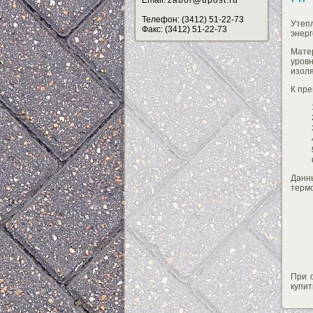
Email:
zabor@upost.ru
Телефон: (3412) 51-22-73
Утеп
Факс: (3412) 51-22-73
энерг
Мате
уров
изол
К пре
Данн
терм
При 
купит