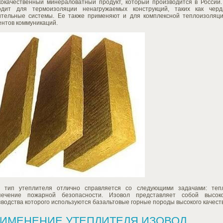
кокачественный минераловатный продукт, который производится в России
одит для термоизоляции ненагружаемых конструкций, таких как чер
ительные системы. Ее также применяют и для комплексной теплоизоляции
ентов коммуникаций.
й тип утеплителя отлично справляется со следующими задачами: теп
печение пожарной безопасности. Изовол представляет собой высок
водства которого используются базальтовые горные породы высокого качест
ИМЕНЕНИЕ УТЕПЛИТЕЛЯ ИЗОВОЛ