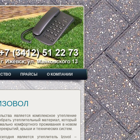
ДСТВО
ПРАЙСЫ
О КОМПАНИИ
ИЗОВОЛ
льства является комплексное утепление
ыбрать утеплительный материал, который
мально комфортного проживания в новом
ерекрытий, крыши и технических систем.
егодня является утеплитель Izovol –