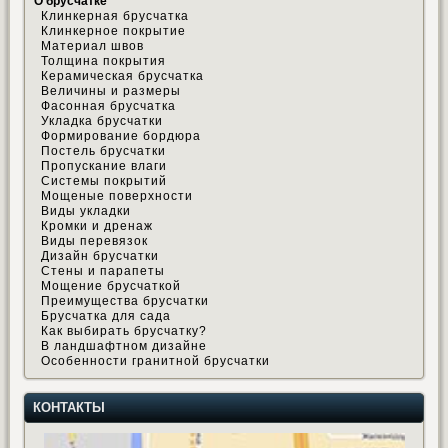
О брусчатке
Клинкерная брусчатка
Клинкерное покрытие
Материал швов
Толщина покрытия
Керамическая брусчатка
Величины и размеры
Фасонная брусчатка
Укладка брусчатки
Формирование бордюра
Постель брусчатки
Пропускание влаги
Системы покрытий
Мощеные поверхности
Виды укладки
Кромки и дренаж
Виды перевязок
Дизайн брусчатки
Стены и парапеты
Мощение брусчаткой
Преимущества брусчатки
Брусчатка для сада
Как выбирать брусчатку?
В ландшафтном дизайне
Особенности гранитной брусчатки
КОНТАКТЫ