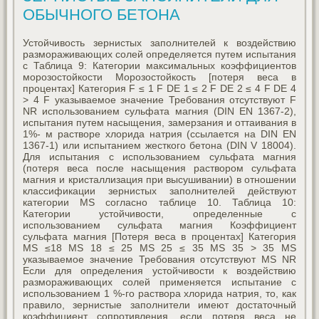
ОБЫЧНОГО БЕТОНА
Устойчивость зернистых заполнителей к воздействию
размораживающих солей определяется путем испытания
с Таблица 9: Категории максимальных коэффициентов
морозостойкости Морозостойкость [потеря веса в
процентах] Категория F ≤ 1 F DE 1 ≤ 2 F DE 2 ≤ 4 F DE 4
> 4 F указываемое значение Требования отсутствуют F
NR использованием сульфата магния (DIN EN 1367-2),
испытания путем насыщения, замерзания и оттаивания в
1%- м растворе хлорида натрия (ссылается на DIN EN
1367-1) или испытанием жесткого бетона (DIN V 18004).
Для испытания с использованием сульфата магния
(потеря веса после насыщения раствором сульфата
магния и кристаллизация при высушивании) в отношении
классификации зернистых заполнителей действуют
категории MS согласно таблице 10. Таблица 10:
Категории устойчивости, определенные с
использованием сульфата магния Коэффициент
сульфата магния [Потеря веса в процентах] Категория
MS ≤18 MS 18 ≤ 25 MS 25 ≤ 35 MS 35 > 35 MS
указываемое значение Требования отсутствуют MS NR
Если для определения устойчивости к воздействию
размораживающих солей применяется испытание с
использованием 1 %-го раствора хлорида натрия, то, как
правило, зернистые заполнители имеют достаточный
коэффициент сопротивления, если потеря веса не