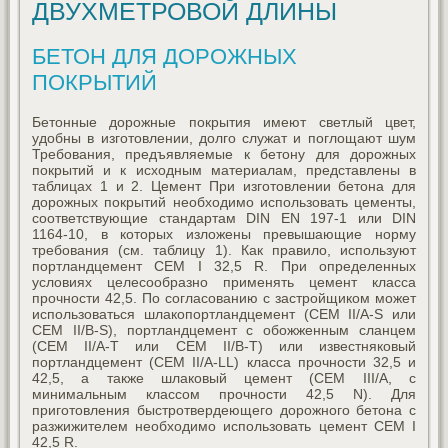
ДВУХМЕТРОВОЙ ДЛИНЫ
БЕТОН ДЛЯ ДОРОЖНЫХ
ПОКРЫТИЙ
Бетонные дорожные покрытия имеют светлый цвет,
удобны в изготовлении, долго служат и поглощают шум
Требования, предъявляемые к бетону для дорожных
покрытий и к исходным материалам, представлены в
таблицах 1 и 2. Цемент При изготовлении бетона для
дорожных покрытий необходимо использовать цементы,
соответствующие стандартам DIN EN 197-1 или DIN
1164-10, в которых изложены превышающие норму
требования (см. таблицу 1). Как правило, используют
портландцемент CEM I 32,5 R. При определенных
условиях целесообразно применять цемент класса
прочности 42,5. По согласованию с застройщиком может
использоваться шлакопортландцемент (CEM II/A-S или
CEM II/B-S), портландцемент с обожженным сланцем
(CEM II/A-T или CEM II/B-T) или известняковый
портландцемент (CEM II/A-LL) класса прочности 32,5 и
42,5, а также шлаковый цемент (CEM III/A, с
минимальным классом прочности 42,5 N). Для
приготовления быстротвердеющего дорожного бетона с
разжижителем необходимо использовать цемент CEM I
42,5 R.