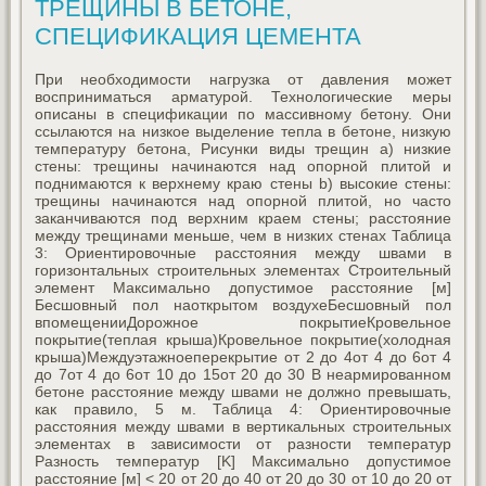
ТРЕЩИНЫ В БЕТОНЕ,
СПЕЦИФИКАЦИЯ ЦЕМЕНТА
При необходимости нагрузка от давления может
восприниматься арматурой. Технологические меры
описаны в спецификации по массивному бетону. Они
ссылаются на низкое выделение тепла в бетоне, низкую
температуру бетона, Рисунки виды трещин a) низкие
стены: трещины начинаются над опорной плитой и
поднимаются к верхнему краю стены b) высокие стены:
трещины начинаются над опорной плитой, но часто
заканчиваются под верхним краем стены; расстояние
между трещинами меньше, чем в низких стенах Таблица
3: Ориентировочные расстояния между швами в
горизонтальных строительных элементах Строительный
элемент Максимально допустимое расстояние [м]
Бесшовный пол наоткрытом воздухеБесшовный пол
впомещенииДорожное покрытиеКровельное
покрытие(теплая крыша)Кровельное покрытие(холодная
крыша)Междуэтажноеперекрытие от 2 до 4от 4 до 6от 4
до 7от 4 до 6от 10 до 15от 20 до 30 В неармированном
бетоне расстояние между швами не должно превышать,
как правило, 5 м. Таблица 4: Ориентировочные
расстояния между швами в вертикальных строительных
элементах в зависимости от разности температур
Разность температур [K] Максимально допустимое
расстояние [м] < 20 от 20 до 40 от 20 до 30 от 10 до 20 от