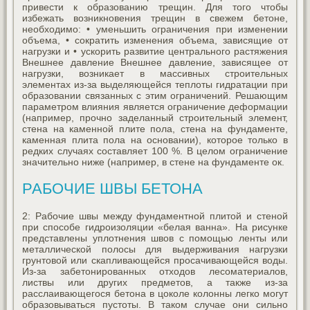
привести к образованию трещин. Для того чтобы
избежать возникновения трещин в свежем бетоне,
необходимо: • уменьшить ограничения при изменении
объема, • сократить изменения объема, зависящие от
нагрузки и • ускорить развитие центрального растяжения
Внешнее давление Внешнее давление, зависящее от
нагрузки, возникает в массивных строительных
элементах из-за выделяющейся теплоты гидратации при
образовании связанных с этим ограничений. Решающим
параметром влияния является ограничение деформации
(например, прочно заделанный строительный элемент,
стена на каменной плите пола, стена на фундаменте,
каменная плита пола на основании), которое только в
редких случаях составляет 100 %. В целом ограничение
значительно ниже (например, в стене на фундаменте ок.
РАБОЧИЕ ШВЫ БЕТОНА
2: Рабочие швы между фундаментной плитой и стеной
при способе гидроизоляции «белая ванна». На рисунке
представлены уплотнения швов с помощью ленты или
металлической полосы для выдерживания нагрузки
грунтовой или скапливающейся просачивающейся воды.
Из-за забетонированных отходов лесоматериалов,
листвы или других предметов, а также из-за
расслаивающегося бетона в цоколе колонны легко могут
образовываться пустоты. В таком случае они сильно