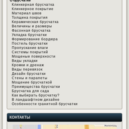
О брусчатке
Клинкерная брусчатка
Клинкерное покрытие
Материал швов
Толщина покрытия
Керамическая брусчатка
Величины и размеры
Фасонная брусчатка
Укладка брусчатки
Формирование бордюра
Постель брусчатки
Пропускание влаги
Системы покрытий
Мощеные поверхности
Виды укладки
Кромки и дренаж
Виды перевязок
Дизайн брусчатки
Стены и парапеты
Мощение брусчаткой
Преимущества брусчатки
Брусчатка для сада
Как выбирать брусчатку?
В ландшафтном дизайне
Особенности гранитной брусчатки
КОНТАКТЫ