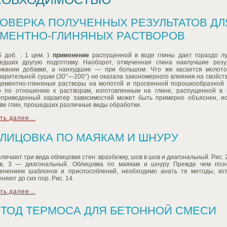
ОВЕРКА ПОЛУЧЕННЫХ РЕЗУЛЬТАТОВ Д
МЕНТНО-ГЛИНЯНЫХ РАСТВОРОВ
5 доб. : 1 цем. )
применение
распущенной в воде глины дает гораздо лу
едших другую подготовку. Наоборот, отмученная глина наилучшие рез
ржании добавки, а наихудшие — при большом. Что же касается молото
арительной сушки (30°—200°) не оказала закономерного влияния на свойств
цементно-глиняные растворы на молотой и просеянной порошкообразной
о по отношению к растворам, изготовленным на глине, распущенной в в
приведенный характер зависимостей может быть примерно объяснен, ис
ве глин, прошедших различные виды обработки.
ть далее...
ЛИЦОВКА ПО МАЯКАМ И ШНУРУ
зличают три вида облицовки стен: вразбежку, шов в шов и диагональный. Рис. 
в, 3 — диагональный. Облицовка по маякам и шнуру Прежде чем позн
енением шаблонов и приспособлений, необходимо анать те методы, ко
няют до сих пор. Рис. 14.
ть далее...
ТОД ТЕРМОСА ДЛЯ БЕТОННОЙ СМЕСИ