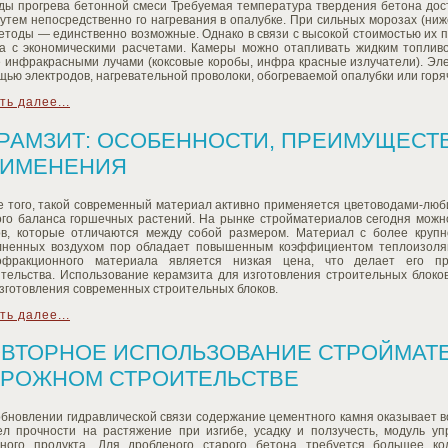
ды прогрева бетонной смеси Требуемая температура твердения бетона дост
утем непосредственно го нагревания в опалубке. При сильных морозах (ни
етоды — единственно возможные. Однако в связи с высокой стоимостью их 
да с экономическими расчетами. Камеры можно отапливать жидким топливо
е инфракрасными лучами (коксовые коробы, инфра красные излучатели). Эл
ью электродов, нагревательной проволоки, обогреваемой опалубки или горя
ть далее...
РАМЗИТ: ОСОБЕННОСТИ, ПРЕИМУЩЕСТ
ИМЕНЕНИЯ
е того, такой современный материал активно применяется цветоводами-люб
ого баланса горшечных растений. На рынке стройматериалов сегодня можно
ов, которые отличаются между собой размером. Материал с более крупн
лненных воздухом пор обладает повышенным коэффициентом теплоизоля
офракционного материала является низкая цена, что делает его п
ительства. Использование керамзита для изготовления строительных блоко
зготовления современных строительных блоков.
ть далее...
ВТОРНОЕ ИСПОЛЬЗОВАНИЕ СТРОЙМАТ
РОЖНОМ СТРОИТЕЛЬСТВЕ
бновлении гидравлической связи содержание цементного камня оказывает в
ел прочности на растяжение при изгибе, усадку и ползучесть, модуль уп
чного продукта. Для дробленого старого бетона требуется большее ко