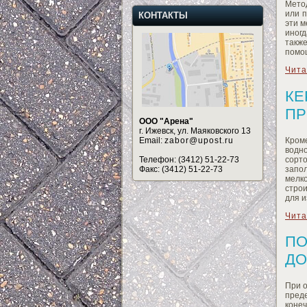
Мето
или п
КОНТАКТЫ
эти м
иног
такж
помощ
Чита
КЕ
ПР
ООО "Арена"
г. Ижевск, ул. Маяковского 13
Кром
Email:
zabor@upost.ru
водн
сорт
Телефон: (3412) 51-22-73
запо
Факс: (3412) 51-22-73
мелк
стро
для и
Чита
ПО
ДО
При о
пред
коне