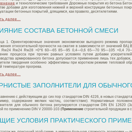
менение
и технологические требования Дорожные покрытия из бетона Бето
тве добавки для изготовления нижней и верхней конструкции бетонных покр
уатации бетонных покрытий, длящимся, как правило, десятилетиями.
ть далее...
ИЯНИЕ СОСТАВА БЕТОННОЙ СМЕСИ
ица 1. Ориентировочные значения экономически выгодного режима пропа
ижения относительной прочности на сжатие в зависимости от значений В/Ц
 Rw24 Rw24 Rw28 >0*6 60—65 85—95 0,4—0,6 65—70 95—105 <0,4 70—
рение процесса при прочих равных условиях путем добавки ускорителе
зводства армированного бетона допускается применение лишь тех добавок,
рители твердения особенно эффективны при коротком режиме тепловой обра
й температуре прогрева.
ть далее...
РНИСТЫЕ ЗАПОЛНИТЕЛИ ДЛЯ ОБЫЧНОГ
равнению с действующим до сих пор стандартом DIN 4226, в новых стандар
ример, содержание мелких частиц, соответствие). Нормативные положен
лнителя для обычного бетона регулируются стандартом DIN EN 12620 (З
й по применению DIN V 20000-103 (
Применение
строительной продукции в с
ЩИЕ УСЛОВИЯ ПРАКТИЧЕСКОГО ПРИМЕ
таток же, присущий этой схеме, а именно большая сложность дозировки — п