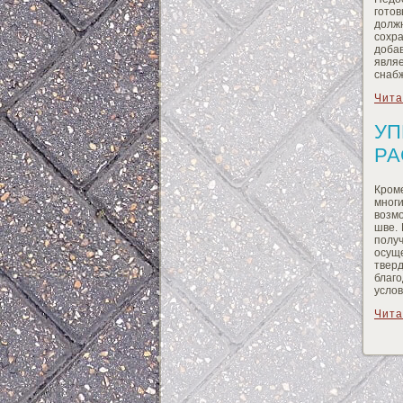
гото
должн
сохр
добав
явля
снабж
Чита
УП
РА
Кроме
мног
возм
шве.
полу
осущ
твер
благ
усло
Чита