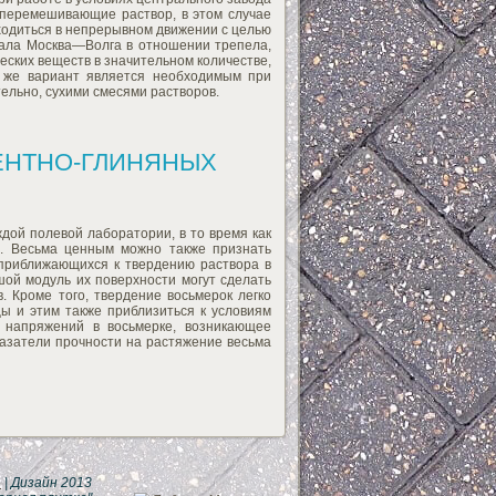
 перемешивающие раствор, в этом случае
аходиться в непрерывном движении с целью
анала Москва—Волга в отношении трепела,
ческих веществ в значительном количестве,
т же вариант является необходимым при
тельно, сухими смесями растворов.
ЕНТНО-ГЛИНЯНЫХ
дой полевой лаборатории, в то время как
в. Весьма ценным можно также признать
 приближающихся к твердению раствора в
шой модуль их поверхности могут сделать
. Кроме того, твердение восьмерок легко
ы и этим также приблизиться к условиям
 напряжений в восьмерке, возникающее
казатели прочности на растяжение весьма
Ы
| Дизайн 2013