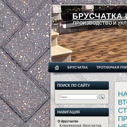
БРУСЧАТКА 
ПРОИЗВОДСТВО И УКЛ
БРУСЧАТКА
ТРОТУАРНАЯ ПЛ
ПОИСК ПО САЙТУ
Н
В
СТ
НАВИГАЦИЯ
П
О брусчатке
Н
Клинкерная брусчатка