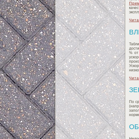
При
качес
экспл
Чита
ВЛ
Табл
дост
% от
уско
прои
Уско
низко
Чита
ЗЕ
По с
(нап
запо
нормо
ОБ
Недос