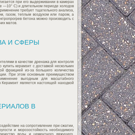
игается при его выдерживании в камерах
же —10° С) и длительном периоде холодов
применение требует тщательного анализа,
м, газом, теплым воздухом или паром, а
ектропрогрев бетона можно производить с
чих матов.
ВА И СФЕРЫ
ителями в качестве дренажа для контроля
 купить керамзит с доставкой нескольких
ой фракцией из-за большего количества
ции. При этом основным преимуществом
рименение выгодным для масштабного
в Керамзит является настоящей находкой
ЕРИАЛОВ В
оздействие на сопротивление при сжатии,
ругости и морозостойкость необходимого
личество воды и цементного вяжущего.