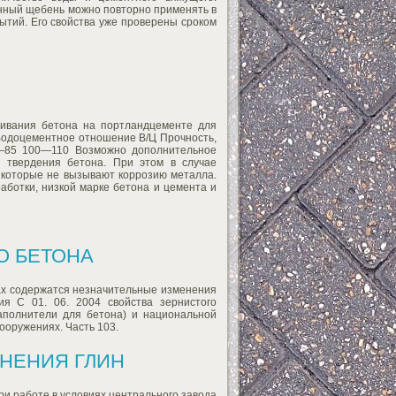
нный щебень можно повторно применять в
ытий. Его свойства уже проверены сроком
ривания бетона на портландцементе для
 Водоцементное отношение В/Ц Прочность,
85 100—110 Возможно дополнительное
й твердения бетона. При этом в случае
 которые не вызывают коррозию металла.
ботки, низкой марке бетона и цемента и
О БЕТОНА
тах содержатся незначительные изменения
ия С 01. 06. 2004 свойства зернистого
аполнители для бетона) и национальной
ооружениях. Часть 103.
НЕНИЯ ГЛИН
ри работе в условиях центрального завода