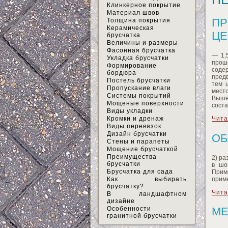
Клинкерное покрытие
Материал швов
ПР
Толщина покрытия
Керамическая
ЦЕ
брусчатка
Величины и размеры
Фасонная брусчатка
— 1,
Укладка брусчатки
прош
Формирование
соде
бордюра
предв
Постель брусчатки
тем 
Пропускание влаги
мест
Системы покрытий
Выше
Мощеные поверхности
соста
Виды укладки
Кромки и дренаж
Чита
Виды перевязок
Дизайн брусчатки
ОБ
Стены и парапеты
Мощение брусчаткой
Преимущества
2) ра
брусчатки
в шо
Брусчатка для сада
Прим
приме
Как выбирать
брусчатку?
Чита
В ландшафтном
дизайне
Особенности
МЕ
гранитной брусчатки