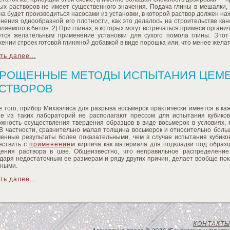
вых растворов не имеет существенного значения. Подача глины в мешалки,
а будет производиться насосами из установки, в которой раствор должен н
анения однообразной его плотности, как это делалось на строительстве к
ляемого в бетон. 2) При глинах, в которых могут встречаться примеси органи
ется желательным применение установки для сухого помола глины. Это
ении строек готовой глиняной добавкой в виде порошка или, что менее жела
ть далее...
РОЩЕННЫЕ МЕТОДЫ ИСПЫТАНИЯ ЦЕМ
СТВОРОВ
 того, прибор Михаэлиса для разрыва восьмерок практически имеется в каж
ие из таких лабораторий не располагают прессом для испытания кубико
ожность осуществления твердения образцов в виде восьмерок в условиях,
 В частности, сравнительно малая толщина восьмерок и относительно боль
ченные результаты более показательными, чем в случае испытания кубиков
ествить с
применение
м кирпича как материала для подкладки под образц
дения раствора в шве. Общеизвестно, что неправильное распределение
одаря недостаточным ее размерам и ряду других причин, делает вообще по
вными.
ть далее...
КОНТАКТ