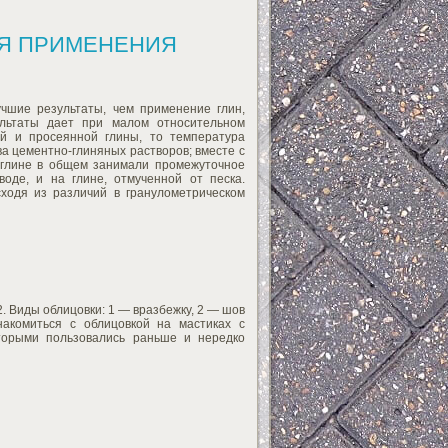
ЛЯ ПРИМЕНЕНИЯ
чшие результаты, чем применение глин,
ультаты дает при малом относительном
й и просеянной глины, то температура
а цементно-глиняных растворов; вместе с
 глине в общем занимали промежуточное
оде, и на глине, отмученной от песка.
ходя из различий в гранулометрическом
2. Виды облицовки: 1 — вразбежку, 2 — шов
акомиться с облицовкой на мастиках с
торыми пользовались раньше и нередко