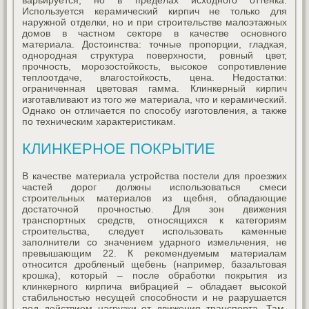
варьируется, но в пределах исходного оттенка.
Используется керамический кирпич не только для
наружной отделки, но и при строительстве малоэтажных
домов в частном секторе в качестве основного
материала. Достоинства: точные пропорции, гладкая,
однородная структура поверхности, ровный цвет,
прочность, морозостойкость, высокое сопротивление
теплоотдаче, влагостойкость, цена. Недостатки:
ограниченная цветовая гамма. Клинкерный кирпич
изготавливают из того же материала, что и керамический.
Однако он отличается по способу изготовления, а также
по техническим характеристикам.
КЛИНКЕРНОЕ ПОКРЫТИЕ
В качестве материала устройства постели для проезжих
частей дорог должны использоваться смеси
строительных материалов из щебня, обладающие
достаточной прочностью. Для зон движения
транспортных средств, относящихся к категориям
строительства, следует использовать каменные
заполнители со значением ударного измельчения, не
превышающим 22. К рекомендуемым материалам
относится дробленый щебень (например, базальтовая
крошка), который – после обработки покрытия из
клинкерного кирпича вибрацией – обладает высокой
стабильностью несущей способности и не разрушается
под действием нагрузки от движения транспорта. Там,