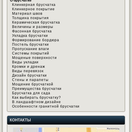
О брусчатке
Клинкерная брусчатка
Клинкерное покрытие
Материал швов
Толщина покрытия
Керамическая брусчатка
Величины и размеры
Фасонная брусчатка
Укладка брусчатки
Формирование бордюра
Постель брусчатки
Пропускание влаги
Системы покрытий
Мощеные поверхности
Виды укладки
Кромки и дренаж
Виды перевязок
Дизайн брусчатки
Стены и парапеты
Мощение брусчаткой
Преимущества брусчатки
Брусчатка для сада
Как выбирать брусчатку?
В ландшафтном дизайне
Особенности гранитной брусчатки
КОНТАКТЫ