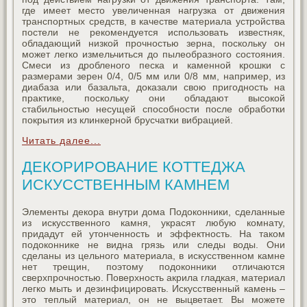
где имеет место увеличенная нагрузка от движения
транспортных средств, в качестве материала устройства
постели не рекомендуется использовать известняк,
обладающий низкой прочностью зерна, поскольку он
может легко измельчиться до пылеобразного состояния.
Смеси из дробленого песка и каменной крошки с
размерами зерен 0/4, 0/5 мм или 0/8 мм, например, из
диабаза или базальта, доказали свою пригодность на
практике, поскольку они обладают высокой
стабильностью несущей способности после обработки
покрытия из клинкерной брусчатки вибрацией.
Читать далее...
ДЕКОРИРОВАНИЕ КОТТЕДЖА
ИСКУССТВЕННЫМ КАМНЕМ
Элементы декора внутри дома Подоконники, сделанные
из искусственного камня, украсят любую комнату,
придадут ей утонченность и эффектность. На таком
подоконнике не видна грязь или следы воды. Они
сделаны из цельного материала, в искусственном камне
нет трещин, поэтому подоконники отличаются
сверхпрочностью. Поверхность акрила гладкая, материал
легко мыть и дезинфицировать. Искусственный камень –
это теплый материал, он не выцветает. Вы можете