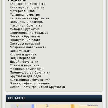
О брусчатке
Клинкерная брусчатка
Клинкерное покрытие
Материал швов
Толщина покрытия
Керамическая брусчатка
Величины и размеры
Фасонная брусчатка
Укладка брусчатки
Формирование бордюра
Постель брусчатки
Пропускание влаги
Системы покрытий
Мощеные поверхности
Виды укладки
Кромки и дренаж
Виды перевязок
Дизайн брусчатки
Стены и парапеты
Мощение брусчаткой
Преимущества брусчатки
Брусчатка для сада
Как выбирать брусчатку?
В ландшафтном дизайне
Особенности гранитной брусчатки
КОНТАКТЫ