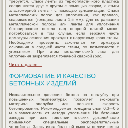
требуется. Стыки ленты из термопластичного пластика
соединяются друг с другом с помощью сварки, а стыки
эластомерной ленты - с помощью вулканизации. Стыки
металлических полос для уплотнения, как правило,
свариваются (толщина листа 1,5 мм). Для встраивания
металлической полосы или ленты для уплотнения
бетонирование цоколя над опорной плитой может
потребоваться в том случае, если верхняя часть
арматуры основания проходит к наружному краю стены.
Необходимо проверить, закончится ли арматура
основания в средней части стены, по возможности с
угольником. При этом металлический лист для
уплотнения закрепляется точечной сваркой (рис.
Читать далее...
ФОРМОВАНИЕ И КАЧЕСТВО
БЕТОННЫХ ИЗДЕЛИЙ
Незначительное давление бетона на опалубку при
повышенных температурах позволяет экономить
материал опалубки или повысить скорость
бетонирования. Рекомендуемая
толщина
слоя 0,3—0,5
м в зависимости от метода уплотнения. На бетонных
заводах при изго товлении плоских деталейчасто
применяют специальные распределительные
устройства. Здесь из-за большой высоты подачи смеси