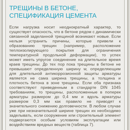
ТРЕЩИНЫ В БЕТОНЕ,
СПЕЦИФИКАЦИЯ ЦЕМЕНТА
Если нагрузка носит неоднократный характер, то
существует опасность, что в бетоне рядом с динамически
связанной заделанной трещиной возникают новые. Если
нельзя устранить причины, которые привели к
образованию трещин (например, расположение
теплоизолирующего покрытия для ограничения
температурной продольной деформации), то успех
может иметь упругое соединение на длительное время
краев трещины. До тех пор пока трещины в бетоне не
превышают определенную ширину w, определяющим
для длительной антикоррозионной защиты арматуры
является не сама ширина трещины, а толщина и
плотность бетона в зоне трещины. Если оба признака
соответствуют приведенным в стандарте DIN 1045
требованиям, то трещины, расположенные в поперек
арматуры размером до 0,4 мм и вдоль арматуры
размером 0,3 мм как правило не приводят к
значительного снижению долговечности. В любом случае
уже при незначительной ширине трещин их необходимо
заделывать, если сооружение или строительный элемент
подвергаются особым условиям эксплуатации или
воздействиям вредных веществ (таблица 7).