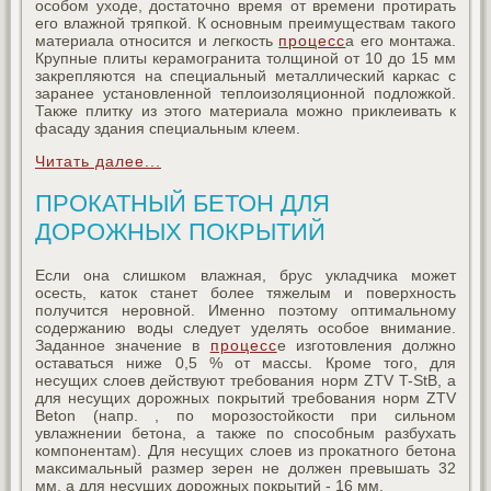
особом уходе, достаточно время от времени протирать
его влажной тряпкой. К основным преимуществам такого
материала относится и легкость
процесс
а его монтажа.
Крупные плиты керамогранита толщиной от 10 до 15 мм
закрепляются на специальный металлический каркас с
заранее установленной теплоизоляционной подложкой.
Также плитку из этого материала можно приклеивать к
фасаду здания специальным клеем.
Читать далее...
ПРОКАТНЫЙ БЕТОН ДЛЯ
ДОРОЖНЫХ ПОКРЫТИЙ
Если она слишком влажная, брус укладчика может
осесть, каток станет более тяжелым и поверхность
получится неровной. Именно поэтому оптимальному
содержанию воды следует уделять особое внимание.
Заданное значение в
процесс
е изготовления должно
оставаться ниже 0,5 % от массы. Кроме того, для
несущих слоев действуют требования норм ZTV T-StB, а
для несущих дорожных покрытий требования норм ZTV
Beton (напр. , по морозостойкости при сильном
увлажнении бетона, а также по способным разбухать
компонентам). Для несущих слоев из прокатного бетона
максимальный размер зерен не должен превышать 32
мм, а для несущих дорожных покрытий - 16 мм.