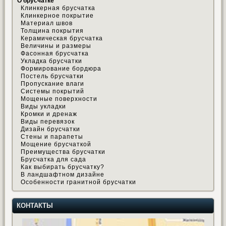
О брусчатке
Клинкерная брусчатка
Клинкерное покрытие
Материал швов
Толщина покрытия
Керамическая брусчатка
Величины и размеры
Фасонная брусчатка
Укладка брусчатки
Формирование бордюра
Постель брусчатки
Пропускание влаги
Системы покрытий
Мощеные поверхности
Виды укладки
Кромки и дренаж
Виды перевязок
Дизайн брусчатки
Стены и парапеты
Мощение брусчаткой
Преимущества брусчатки
Брусчатка для сада
Как выбирать брусчатку?
В ландшафтном дизайне
Особенности гранитной брусчатки
КОНТАКТЫ