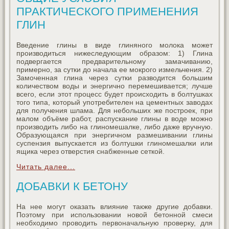
ПРАКТИЧЕСКОГО ПРИМЕНЕНИЯ
ГЛИН
Введение глины в виде глиняного молока может
производиться нижеследующим образом: 1) Глина
подвергается предварительному замачиванию,
примерно, за сутки до начала ее мокрого измельчения. 2)
Замоченная глина через сутки разводится большим
количеством воды и энергично перемешивается; лучше
всего, если этот процесс будет происходить в болтушках
того типа, который употребителен на цементных заводах
для получения шлама. Для небольших же построек, при
малом объёме работ, распускание глины в воде можно
производить либо на глиномешалке, либо даже вручную.
Образующаяся при энергичном размешивании глины
суспензия выпускается из болтушки глиномешалки или
ящика через отверстия снабженные сеткой.
Читать далее...
ДОБАВКИ К БЕТОНУ
На нее могут оказать влияние также другие добавки.
Поэтому при использовании новой бетонной смеси
необходимо проводить первоначальную проверку, для