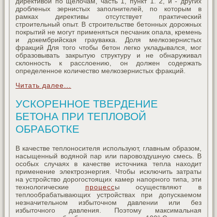
директивой по щелочам, часть 1, пункт 1. 2, и - других
дробленых зернистых заполнителей, по которым в
рамках директивы отсутствует практический
строительный опыт. В строительстве бетонных дорожных
покрытий не могут применяться песчаник опала, кремень
и докембрийская граувакка. Доля мелкозернистых
фракций Для того чтобы бетон легко укладывался, мог
образовывать закрытую структуру и не обнаруживал
склонность к расслоению, он должен содержать
определенное количество мелкозернистых фракций.
Читать далее...
УСКОРЕННОЕ ТВЕРДЕНИЕ
БЕТОНА ПРИ ТЕПЛОВОЙ
ОБРАБОТКЕ
В качестве теплоносителя используют, главным образом,
насыщенный водяной пар или паровоздушную смесь. В
особых случаях в качестве источника тепла находит
применение электроэнергия. Чтобы исключить затраты
на устройство дорогостоящих камер напорного типа, эти
технологические
процесс
ы осуществляют в
теплообрабатывающих устройствах при допускаемом
незначительном избыточном давлении или без
избыточного давления. Поэтому максимальная