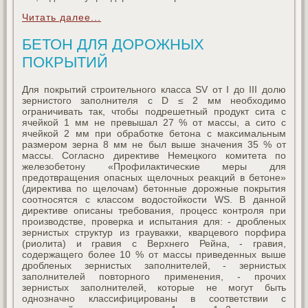
Читать далее...
БЕТОН ДЛЯ ДОРОЖНЫХ
ПОКРЫТИЙ
Для покрытий строительного класса SV от I до III долю
зернистого заполнителя с D ≤ 2 мм необходимо
ограничивать так, чтобы подрешетный продукт сита с
ячейкой 1 мм не превышал 27 % от массы, а сито с
ячейкой 2 мм при обработке бетона с максимальным
размером зерна 8 мм не был выше значения 35 % от
массы. Согласно директиве Немецкого комитета по
железобетону «Профилактические меры для
предотвращения опасных щелочных реакций в бетоне»
(директива по щелочам) бетонные дорожные покрытия
соотносятся с классом водостойкости WS. В данной
директиве описаны требования, процесс контроля при
производстве, проверка и испытания для: - дробленых
зернистых структур из граувакки, кварцевого порфира
(риолита) и гравия с Верхнего Рейна, - гравия,
содержащего более 10 % от массы приведенных выше
дробленых зернистых заполнителей, - зернистых
заполнителей повторного применения, - прочих
зернистых заполнителей, которые не могут быть
однозначно классифицированы в соответствии с