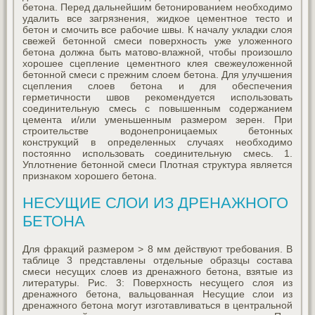
бетона. Перед дальнейшим бетонированием необходимо
удалить все загрязнения, жидкое цементное тесто и
бетон и смочить все рабочие швы. К началу укладки слоя
свежей бетонной смеси поверхность уже уложенного
бетона должна быть матово-влажной, чтобы произошло
хорошее сцепление цементного клея свежеуложенной
бетонной смеси с прежним слоем бетона. Для улучшения
сцепления слоев бетона и для обеспечения
герметичности швов рекомендуется использовать
соединительную смесь с повышенным содержанием
цемента и/или уменьшенным размером зерен. При
строительстве водонепроницаемых бетонных
конструкций в определенных случаях необходимо
постоянно использовать соединительную смесь. 1.
Уплотнение бетонной смеси Плотная структура является
признаком хорошего бетона.
НЕСУЩИЕ СЛОИ ИЗ ДРЕНАЖНОГО
БЕТОНА
Для фракций размером > 8 мм действуют требования. В
таблице 3 представлены отдельные образцы состава
смеси несущих слоев из дренажного бетона, взятые из
литературы. Рис. 3: Поверхность несущего слоя из
дренажного бетона, вальцованная Несущие слои из
дренажного бетона могут изготавливаться в центральной