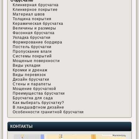
О брусчатке
Клинкерная брусчатка
Клинкерное покрытие
Материал швов
Толщина покрытия
Керамическая брусчатка
Величины и размеры
Фасонная брусчатка
Укладка брусчатки
Формирование бордюра
Постель брусчатки
Пропускание влаги
Системы покрытий
Мощеные поверхности
Виды укладки
Кромки и дренаж
Виды перевязок
Дизайн брусчатки
Стены и парапеты
Мощение брусчаткой
Преимущества брусчатки
Брусчатка для сада
Как выбирать брусчатку?
В ландшафтном дизайне
Особенности гранитной брусчатки
КОНТАКТЫ