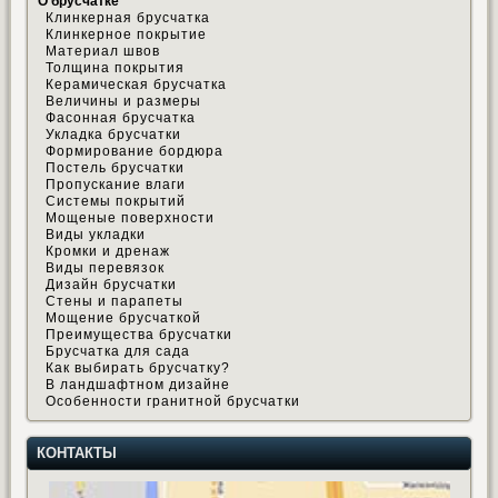
О брусчатке
Клинкерная брусчатка
Клинкерное покрытие
Материал швов
Толщина покрытия
Керамическая брусчатка
Величины и размеры
Фасонная брусчатка
Укладка брусчатки
Формирование бордюра
Постель брусчатки
Пропускание влаги
Системы покрытий
Мощеные поверхности
Виды укладки
Кромки и дренаж
Виды перевязок
Дизайн брусчатки
Стены и парапеты
Мощение брусчаткой
Преимущества брусчатки
Брусчатка для сада
Как выбирать брусчатку?
В ландшафтном дизайне
Особенности гранитной брусчатки
КОНТАКТЫ