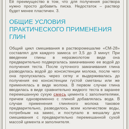
Её преимущество в том, что для получения раствора
нужно просто добавить писка. Недостаток – раствор
будет менее пластичен. 3.
ОБЩИЕ УСЛОВИЯ
ПРАКТИЧЕСКОГО ПРИМЕНЕНИЯ
ГЛИН
Общий цикл смешивания в растворомешалке «СМ-28»
составлял для каждого замеса от 3,5 до 3 минут. При
введении глины в неразмолотом виде она
предварительно подвергалась замачиванию ее водой до
получения теста. После суточного замачивания глина
разводилась водой до консистенции молока, после чего
она пропускалась через сетку и выдерживалась до
получения ею консистенции густой сметаны или же
применялась в виде молока. В первом случае глина
вводилась в виде сравнительно жидкого теста в заранее
перемешанную сухую
смесь
цемента с заполнителями,
причем одновременно с глиной добавлялась вода. В
случае применения глиняного молока таковое
предварительно, разводилось всем количеством воды,
потребным на замес, и поступало в мешалку для
смешивания с предварительно перемешанной сухой
массой цемента и заполнителя.