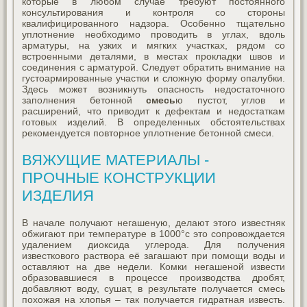
которые в любом случае требуют постоянного
консультирования и контроля со стороны
квалифицированного надзора. Особенно тщательно
уплотнение необходимо проводить в углах, вдоль
арматуры, на узких и мягких участках, рядом со
встроенными деталями, в местах прокладки швов и
соединения с арматурой. Следует обратить внимание на
густоармированные участки и сложную форму опалубки.
Здесь может возникнуть опасность недостаточного
заполнения бетонной
смесь
ю пустот, углов и
расширений, что приводит к дефектам и недостаткам
готовых изделий. В определенных обстоятельствах
рекомендуется повторное уплотнение бетонной смеси.
ВЯЖУЩИЕ МАТЕРИАЛЫ -
ПРОЧНЫЕ КОНСТРУКЦИИ
ИЗДЕЛИЯ
В начале получают негашеную, делают этого известняк
обжигают при температуре в 1000°c это сопровождается
удалением диоксида углерода. Для получения
известкового раствора её загашают при помощи воды и
оставляют на две недели. Комки негашеной извести
образовавшиеся в процессе производства дробят,
добавляют воду, сушат, в результате получается смесь
похожая на хлопья – так получается гидратная известь.