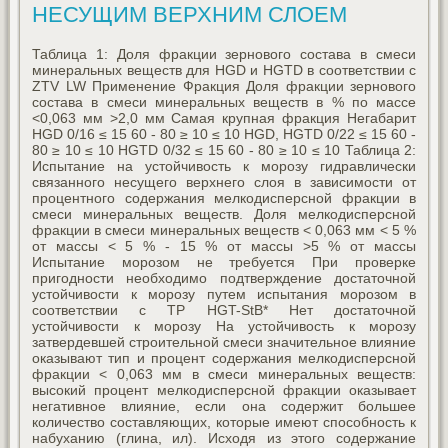
НЕСУЩИМ ВЕРХНИМ СЛОЕМ
Таблица 1: Доля фракции зернового состава в смеси
минеральных веществ для HGD и HGTD в соответствии с
ZTV LW Применение Фракция Доля фракции зернового
состава в смеси минеральных веществ в % по массе
<0,063 мм >2,0 мм Самая крупная фракция Негабарит
HGD 0/16 ≤ 15 60 - 80 ≥ 10 ≤ 10 HGD, HGTD 0/22 ≤ 15 60 -
80 ≥ 10 ≤ 10 HGTD 0/32 ≤ 15 60 - 80 ≥ 10 ≤ 10 Таблица 2:
Испытание на устойчивость к морозу гидравлически
связанного несущего верхнего слоя в зависимости от
процентного содержания мелкодисперсной фракции в
смеси минеральных веществ. Доля мелкодисперсной
фракции в смеси минеральных веществ < 0,063 мм < 5 %
от массы < 5 % - 15 % от массы >5 % от массы
Испытание морозом не требуется При проверке
пригодности необходимо подтверждение достаточной
устойчивости к морозу путем испытания морозом в
соответствии с TP HGT-StB* Нет достаточной
устойчивости к морозу На устойчивость к морозу
затвердевшей строительной смеси значительное влияние
оказывают тип и процент содержания мелкодисперсной
фракции < 0,063 мм в смеси минеральных веществ:
высокий процент мелкодисперсной фракции оказывает
негативное влияние, если она содержит большее
количество составляющих, которые имеют способность к
набуханию (глина, ил). Исходя из этого содержание