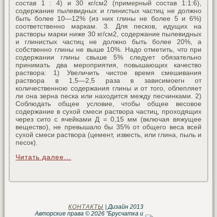
состав 1 : 4) и 30 кг/см2 (примерный состав 1:1:6),
содержание пылевидных и глинистых частиц не должно
быть более 10—12% (из них глины не более 5 и 6%)
соответственно маркам. 3. Для песков, идущих на
растворы марки ниже 30 кг/см2, содержание пылевидных
и глинистых частиц не должно быть более 20%, а
собственно глины не выше 10%. Надо отметить, что при
содержании глины свыше 5% следует обязательно
принимать два мероприятия, повышающих качество
раствора: 1) Увеличить чистое время смешивания
раствора в 1,5—2,5 раза в зависимоегн oт
количественною содержания глины и от того, облепляет
ли она зерна песка или находится между песчинками. 2)
Соблюдать общее условие, чтобы общее весовое
содержание в сухой смеси раствора частиц, проходящих
через сито с ячейками Д = 0,15 мм (включая вяжущее
вещество), не превышало бы 35% от общего веса всей
сухой смеси раствора (цемент, известь, или глина, пыль и
песок).
Читать далее...
КОНТАКТЫ
| Дизайн 2013
Авторские права © 2026 "Брусчатка и