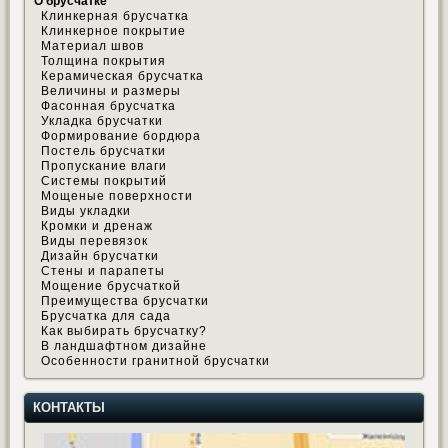
О брусчатке
Клинкерная брусчатка
Клинкерное покрытие
Материал швов
Толщина покрытия
Керамическая брусчатка
Величины и размеры
Фасонная брусчатка
Укладка брусчатки
Формирование бордюра
Постель брусчатки
Пропускание влаги
Системы покрытий
Мощеные поверхности
Виды укладки
Кромки и дренаж
Виды перевязок
Дизайн брусчатки
Стены и парапеты
Мощение брусчаткой
Преимущества брусчатки
Брусчатка для сада
Как выбирать брусчатку?
В ландшафтном дизайне
Особенности гранитной брусчатки
КОНТАКТЫ