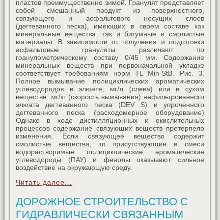
пластов преимущественно зимой. Гранулят представляет
собой смешанный продукт из поверхностного,
связующего и асфальтового несущих слоев
(дегтеванного песка), имеющих в своем составе как
минеральные вещества, так и битумные и смолистые
материалы. В зависимости от получения и подготовки
асфальтовые грануляты различают по
гранулометрическому составу 0/45 мм. Содержание
минеральных веществ при первоначальной укладке
соответствует требованиям норм TL Min-StB. Рис. 3.
Полное вымывание полициклических ароматических
углеводородов в элюате, мг/л (слева) или в сухом
веществе, мг/кг (скорость вымывания) нефильтрованного
элюата дегтеванного песка (DEV S) и упроченного
дегтеванного песка (расходомерное оборудование)
Однако в ходе дистилляционных и окислительных
процессов содержание связующих веществ претерпело
изменения. Если связующее вещество содержит
смолистые вещества, то присутствующие в смеси
водорастворимые полициклические ароматические
углеводороды (ПАУ) и фенолы оказывают сильное
воздействие на окружающую среду.
Читать далее...
ДОРОЖНОЕ СТРОИТЕЛЬСТВО С
ГИДРАВЛИЧЕСКИ СВЯЗАННЫМ