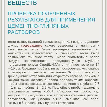
ВЕЩЕСТВ
ПРОВЕРКА ПОЛУЧЕННЫХ
РЕЗУЛЬТАТОВ ДЛЯ ПРИМЕНЕНИЯ
ЦЕМЕНТНО-ГЛИНЯНЫХ
РАСТВОРОВ
теста вышеуказанной консистенции. Как видно, в данном
случае
содержание
сухого вещества в глиняном и
известковом тесте было примерно одинаковым, но
консистенция известкового и глиняного теста была
различной: глиняное тесто имело значительно более
жидкую консистенцию, определявшуюся глубиной
погружения конуса СтройЦНИЛа в глиняное тесто на 14
—15 см. Средние пробы глин из построечных котлованов
и карьеров получались смешением 3-х проб, взятых в
трех пунктах котлована или открытого карьера, причём в
каждой точке котлована проба бралась таким образом,
чтобы она захватывала все слои, начиная с глубины 0,7
—1 м до глубины 2—2,5 м. Послойные пробы тщательно
смешивались между собой. Средняя же проба, над
которой производились все экспериментальные работы,
получалась, как указано выше, смешиванием проб,
взятых в 3-х различных пунктах котлована.