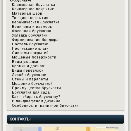
О брусчатке
Клинкерная брусчатка
Клинкерное покрытие
Материал швов
Толщина покрытия
Керамическая брусчатка
Величины и размеры
Фасонная брусчатка
Укладка брусчатки
Формирование бордюра
Постель брусчатки
Пропускание влаги
Системы покрытий
Мощеные поверхности
Виды укладки
Кромки и дренаж
Виды перевязок
Дизайн брусчатки
Стены и парапеты
Мощение брусчаткой
Преимущества брусчатки
Брусчатка для сада
Как выбирать брусчатку?
В ландшафтном дизайне
Особенности гранитной брусчатки
КОНТАКТЫ