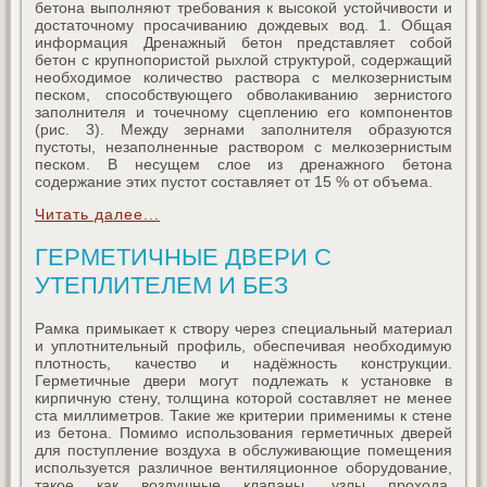
бетона выполняют требования к высокой устойчивости и
достаточному просачиванию дождевых вод. 1. Общая
информация Дренажный бетон представляет собой
бетон с крупнопористой рыхлой структурой, содержащий
необходимое количество раствора с мелкозернистым
песком, способствующего обволакиванию зернистого
заполнителя и точечному сцеплению его компонентов
(рис. 3). Между зернами заполнителя образуются
пустоты, незаполненные раствором с мелкозернистым
песком. В несущем слое из дренажного бетона
содержание этих пустот составляет от 15 % от объема.
Читать далее...
ГЕРМЕТИЧНЫЕ ДВЕРИ С
УТЕПЛИТЕЛЕМ И БЕЗ
Рамка примыкает к створу через специальный материал
и уплотнительный профиль, обеспечивая необходимую
плотность, качество и надёжность конструкции.
Герметичные двери могут подлежать к установке в
кирпичную стену, толщина которой составляет не менее
ста миллиметров. Такие же критерии применимы к стене
из бетона. Помимо использования герметичных дверей
для поступление воздуха в обслуживающие помещения
используется различное вентиляционное оборудование,
такое как воздушные клапаны, узлы прохода,