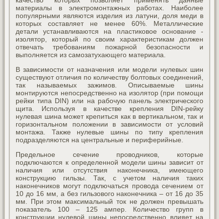
материалы в электромонтажных работах. Наиболее
популярными являются изделия из латуни, доля меди в
которых составляет не менее 60%. Металлические
детали устанавливаются на пластиковое основание -
изолятор, который по своим характеристикам должен
отвечать требованиям пожарной безопасности и
выполняется из самозатухающего материала.
В зависимости от назначения или модели нулевых шин
существуют отличия по количеству болтовых соединений,
так называемых зажимов. Описываемые шины
монтируются непосредственно на изолятор (при помощи
рейки типа DIN) или на рабочую панель электрического
щита. Используя в качестве крепления DIN-рейку
нулевая шина может крепиться как в вертикальном, так и
горизонтальном положении в зависимости от условий
монтажа. Также нулевые шины по типу крепления
подразделяются на центральные и периферийные.
Предельное сечение проводников, которые
подключаются к определенной модели шины зависит от
наличия или отсутствия наконечника, имеющего
конструкцию гильзы. Так, с учетом наличия таких
наконечников могут подключаться провода сечением от
10 до 16 мм, а без гильзового наконечника – от 16 до 35
мм. При этом максимальный ток не должен превышать
показатель 100 – 125 ампер. Количество групп в
конструкции нулевой шины непосредственно влияет на