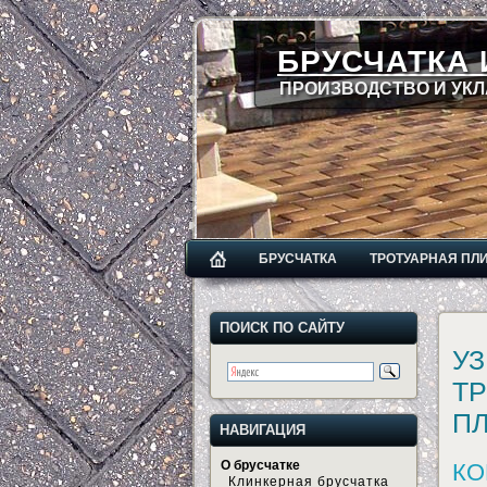
БРУСЧАТКА 
ПРОИЗВОДСТВО И УКЛ
БРУСЧАТКА
ТРОТУАРНАЯ ПЛ
ПОИСК ПО САЙТУ
УЗ
ТР
ПЛ
НАВИГАЦИЯ
О брусчатке
КО
Клинкерная брусчатка