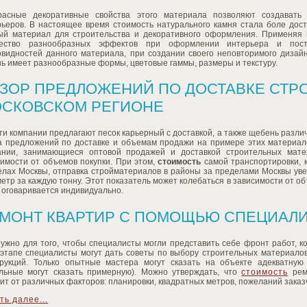
расные декоративные свойства этого материала позволяют создавать
рьеров. В настоящее время стоимость натурального камня стала боле дост
ый материал для строительства и декоративного оформления. Применяя н
ество разнообразных эффектов при оформлении интерьера и пост
овидностей данного материала, при создании своего неповторимого дизайн
ь имеет разнообразные формы, цветовые гаммы, размеры и текстуру.
ЗОР ПРЕДЛОЖЕНИЙ ПО ДОСТАВКЕ СТР
СКОВСКОМ РЕГИОНЕ
ти компании предлагают песок карьерный с доставкой, а также щебень разл
а предложений по доставке и объемам продажи на примере этих материал
ании, занимающиеся оптовой продажей и доставкой строительных мат
симости от объемов покупки. При этом,
стоимость
самой транспортировки, к
елах Москвы, отправка стройматериалов в районы за пределами Москвы уве
етр за каждую тонну. Этот показатель может колебаться в зависимости от об
 оговаривается индивидуально.
МОНТ КВАРТИР С ПОМОЩЬЮ СПЕЦИАЛ
ужно для того, чтобы специалисты могли представить себе фронт работ, к
 этапе специалисты могут дать советы по выбору строительных материало
трукций. Только опытные мастера могут сказать на объекте адекватну
альные могут сказать примерную). Можно утверждать, что
стоимость
рем
ит от различных факторов: планировки, квадратных метров, пожеланий заказчи
ть далее...