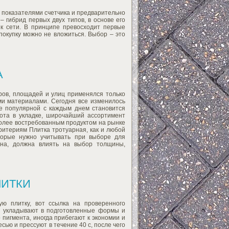
за показателями счетчика и предварительно
– гибрид первых двух типов, в основе его
к сети. В принципе превосходит первые
покупку можно не вложиться. Выбор – это
А
аров, площадей и улиц применялся только
ми материалами. Сегодня все изменилось
е популярной с каждым днем становится
тота в укладке, широчайший ассортимент
более востребованным продуктом на рынке
ритериям Плитка тротуарная, как и любой
оторые нужно учитывать при выборе для
ена, должна влиять на выбор толщины,
ЛИТКИ
ую плитку, вот ссылка на проверенного
ее укладывают в подготовленные формы и
пигмента, иногда прибегают к экономии и
ью и прессуют в течение 40 с, после чего