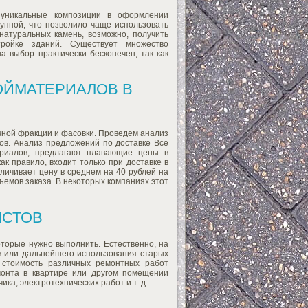
 уникальные композиции в оформлении
упной, что позволило чаще использовать
атуральных камень, возможно, получить
ройке зданий. Существует множество
а выбор практически бесконечен, так как
ОЙМАТЕРИАЛОВ В
ичной фракции и фасовки. Проведем анализ
ов. Анализ предложений по доставке Все
ериалов, предлагают плавающие цены в
ак правило, входит только при доставке в
личивает цену в среднем на 40 рублей на
ъемов заказа. В некоторых компаниях этот
ИСТОВ
оторые нужно выполнить. Естественно, на
в или дальнейшего использования старых
ю стоимость различных ремонтных работ
онта в квартире или другом помещении
ка, электротехнических работ и т. д.