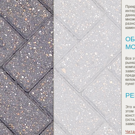
Прек
инте
данн
множ
разн
камен
ОБ
МО
Все э
рынк
комп
зави
пред
килом
пункт
РЕ
Это н
этом
конс
(ост
завис
Чита