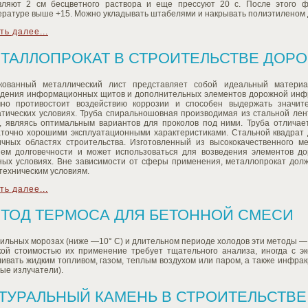
вляют 2 см бесцветного раствора и еще прессуют 20 с. После этого 
ературе выше +15. Можно укладывать штабелями и накрывать полиэтиленом 
ть далее...
ТАЛЛОПРОКАТ В СТРОИТЕЛЬСТВЕ ДОРО
кованный металлический лист представляет собой идеальный материа
едения информационных щитов и дополнительных элементов дорожной инфр
чно противостоит воздействию коррозии и способен выдержать значит
атических условиях. Труба спиральношовная производимая из стальной лен
г, являясь оптимальным вариантов для проколов под ними. Труба отличае
аточно хорошими эксплуатационными характеристиками. Стальной квадрат
ичных областях строительства. Изготовленный из высококачественного м
нем долговечности и может использоваться для возведения элементов до
ных условиях. Вне зависимости от сферы применения, металлопрокат дол
техническим условиям.
ть далее...
ТОД ТЕРМОСА ДЛЯ БЕТОННОЙ СМЕСИ
ильных морозах (ниже —10° С) и длительном периоде холодов эти методы — 
кой стоимостью их применение требует тщательного анализа, иногда с э
ивать жидким топливом, газом, теплым воздухом или паром, а также инфра
ые излучатели).
ТУРАЛЬНЫЙ КАМЕНЬ В СТРОИТЕЛЬСТВЕ