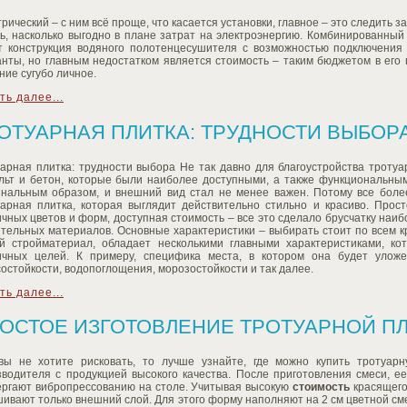
рический – с ним всё проще, что касается установки, главное – это следить 
ь, насколько выгодно в плане затрат на электроэнергию. Комбинированный 
т конструкция водяного полотенцесушителя с возможностью подключения 
нты, но главным недостатком является стоимость – таким бюджетом в его 
ие сугубо личное.
ть далее...
ОТУАРНАЯ ПЛИТКА: ТРУДНОСТИ ВЫБОР
уарная плитка: трудности выбора Не так давно для благоустройства троту
льт и бетон, которые были наиболее доступными, а также функциональны
инальным образом, и внешний вид стал не менее важен. Потому все боле
уарная плитка, которая выглядит действительно стильно и красиво. Прос
чных цветов и форм, доступная стоимость – все это сделало брусчатку наи
тельных материалов. Основные характеристики – выбирать стоит по всем к
ой стройматериал, обладает несколькими главными характеристиками, к
ичных целей. К примеру, специфика места, в котором она будет улож
остойкости, водопоглощения, морозостойкости и так далее.
ть далее...
ОСТОЕ ИЗГОТОВЛЕНИЕ ТРОТУАРНОЙ П
вы не хотите рисковать, то лучше узнайте, где можно купить тротуарн
зводителя с продукцией высокого качества. После приготовления смеси, 
ергают вибропрессованию на столе. Учитывая высокую
стоимость
красящего 
ивают только внешний слой. Для этого форму наполняют на 2 см цветной смес