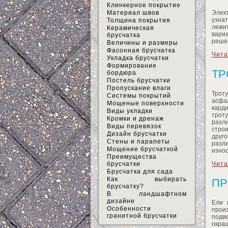
Клинкерное покрытие
Материал швов
Элект
узнат
Толщина покрытия
лежи
Керамическая
вариа
брусчатка
решен
Величины и размеры
Фасонная брусчатка
Чита
Укладка брусчатки
Формирование
ТР
бордюра
Постель брусчатки
Пропускание влаги
Трот
Системы покрытий
асфа
Мощеные поверхности
кард
Виды укладки
трот
Кромки и дренаж
разли
Виды перевязок
строи
Дизайн брусчатки
друг
Стены и парапеты
разл
Мощение брусчаткой
износ
Преимущества
Чита
брусчатки
Брусчатка для сада
Как выбирать
ПР
брусчатку?
В ландшафтном
дизайне
Ели 
Особенности
прои
гранитной брусчатки
подв
окраш