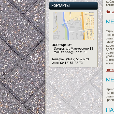
доба
темп
КОНТАКТЫ
Чита
МЕ
Оцин
возв
отли
клим
ООО "Арена"
доро
г. Ижевск, ул. Маяковского 13
дост
Email:
zabor@upost.ru
разл
уров
Телефон: (3412) 51-22-73
слож
Факс: (3412) 51-22-73
всем 
Чита
МЕ
При с
высо
отапл
красн
НА