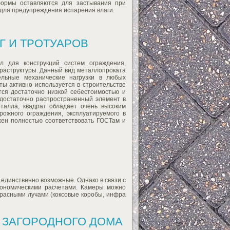
формы оставляются для застывания при
для предупреждения испарения влаги.
Г И ТРОТУАРОВ
л для конструкций систем ограждения,
аструктуры. Данный вид металлопроката
ельные механические нагрузки в любых
ты активно используется в строительстве
тся достаточно низкой себестоимостью и
 достаточно распространенный элемент в
еталла, квадрат обладает очень высоким
рожного ограждения, эксплуатируемого в
жен полностью соответствовать ГОСТам и
единственно возможные. Однако в связи с
кономическими расчетами. Камеры можно
красными лучами (коксовые коробы, инфра
 ЗАГОРОДНОГО ДОМА