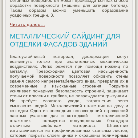
бетонных поверхностей может производиться как способ
обработки поверхности (машины для затирки бетона).
Таким образом можно уменьшить образование
усадочных трещин. 3.
Читать далее...
МЕТАЛЛИЧЕСКИЙ САЙДИНГ ДЛЯ
ОТДЕЛКИ ФАСАДОВ ЗДАНИЙ
Влагоустойчивый материал, деформации могут
возникнуть только при значительных механических
воздействиях. Легко режется при помощи ножниц по
металлу. Превосходная цветовая насыщенность
получаемой поверхности позволяет обновить стены
здания самого непрезентабельного вида, превратив их в
современные и изысканные строения. Покрытие
усиливает пожарную безопасность строений, защищает
стены от плесени и грибков, не повреждается грызунами.
Не требует сложного ухода, загрязнения легко
смываются водой. Металлический штакетник на дачу и
коттеджи Одно из последних нововведений ограждений
частных участков дач и коттеджей – металлический
штакетник – пользуется популярностью, благодаря
отличным свойствам материала. Штакетник
изготавливается из профилированных стальных листов,
которые покрыты слоем цинка и окрашены полимерным