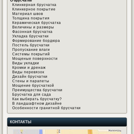
О брусчатке
Клинкерная брусчатка
Клинкерное покрытие
Материал швов
Толщина покрытия
Керамическая брусчатка
Величины и размеры
Фасонная брусчатка
Укладка брусчатки
Формирование бордюра
Постель брусчатки
Пропускание влаги
Системы покрытий
Мощеные поверхности
Виды укладки
Кромки и дренаж
Виды перевязок
Дизайн брусчатки
Стены и парапеты
Мощение брусчаткой
Преимущества брусчатки
Брусчатка для сада
Как выбирать брусчатку?
В ландшафтном дизайне
Особенности гранитной брусчатки
КОНТАКТЫ