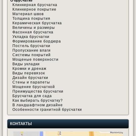
О брусчатке
Клинкерная брусчатка
Клинкерное покрытие
Материал швов
Толщина покрытия
Керамическая брусчатка
Величины и размеры
Фасонная брусчатка
Укладка брусчатки
Формирование бордюра
Постель брусчатки
Пропускание влаги
Системы покрытий
Мощеные поверхности
Виды укладки
Кромки и дренаж
Виды перевязок
Дизайн брусчатки
Стены и парапеты
Мощение брусчаткой
Преимущества брусчатки
Брусчатка для сада
Как выбирать брусчатку?
В ландшафтном дизайне
Особенности гранитной брусчатки
КОНТАКТЫ