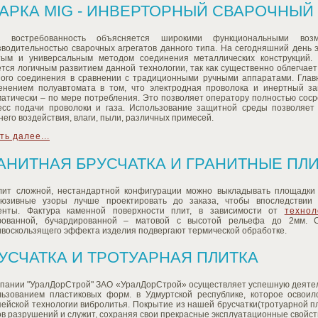
АРКА MIG - ИНВЕРТОРНЫЙ СВАРОЧНЫЙ
я востребованность объясняется широкими функциональными воз
зводительностью сварочных агрегатов данного типа. На сегодняшний день 
тым и универсальным методом соединения металлических конструкций.
тся логичным развитием данной технологии, так как существенно облегчае
ного соединения в сравнении с традиционными ручными аппаратами. Главн
енением полуавтомата в том, что электродная проволока и инертный з
атически – по мере потребления. Это позволяет оператору полностью соср
есс подачи проволоки и газа. Использование защитной среды позволяет
его воздействия, влаги, пыли, различных примесей.
ть далее...
АНИТНАЯ БРУСЧАТКА И ГРАНИТНЫЕ П
лит сложной, нестандартной конфигурации можно выкладывать площадки 
люзивные узоры лучше проектировать до заказа, чтобы впоследствии
енты. Фактура каменной поверхности плит, в зависимости от
технол
ованной, бучардированной – матовой с высотой рельефа до 2мм. 
ивоскользящего эффекта изделия подвергают термической обработке.
УСЧАТКА И ТРОТУАРНАЯ ПЛИТКА
пании "УралДорСтрой" ЗАО «УралДорСтрой» осуществляет успешную деятельн
льзованием пластиковых форм. в Удмуртской республике, которое освоил
ейской технологии вибролитья. Покрытие из нашей брусчатки(тротуарной пл
в разрушений и служит, сохраняя свои прекрасные эксплуатационные свойст