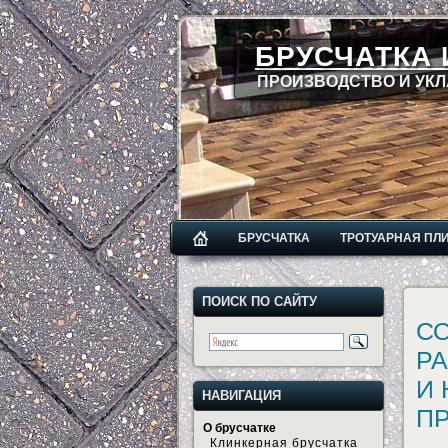
БРУСЧАТКА 
ПРОИЗВОДСТВО И УКЛ
БРУСЧАТКА
ТРОТУАРНАЯ ПЛ
ПОИСК ПО САЙТУ
С
РА
И
НАВИГАЦИЯ
П
О брусчатке
Клинкерная брусчатка