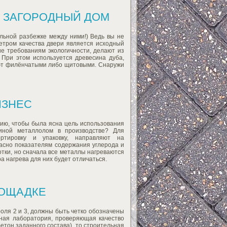
 ЗАГОРОДНЫЙ ДОМ
льной разбежке между ними!) Ведь вы не
етром качества двери является исходный
е требованиям экологичности, делают из
 При этом используется древесина дуба,
вают филёнчатыми либо щитовыми. Снаружи
ИЗНЕС
ию, чтобы была ясна цель использования
иной металлолом в производстве? Для
ртировку и упаковку, направляют на
асно показателям содержания углерода и
отки, но сначала все металлы нагреваются
 нагрева для них будет отличаться.
ЛОЩАДКЕ
оля 2 и 3, должны быть четко обозначены
нная лаборатория, проверяющая качество
бетон заданного состава), то строительная