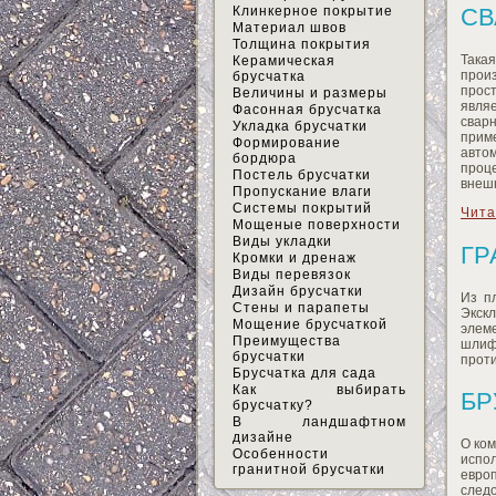
Клинкерное покрытие
СВ
Материал швов
Толщина покрытия
Така
Керамическая
прои
брусчатка
прос
Величины и размеры
являе
Фасонная брусчатка
свар
Укладка брусчатки
прим
Формирование
автом
бордюра
проц
Постель брусчатки
внешн
Пропускание влаги
Системы покрытий
Чита
Мощеные поверхности
Виды укладки
ГР
Кромки и дренаж
Виды перевязок
Дизайн брусчатки
Из п
Стены и парапеты
Экск
Мощение брусчаткой
элем
Преимущества
шлиф
брусчатки
прот
Брусчатка для сада
Как выбирать
БР
брусчатку?
В ландшафтном
дизайне
О ком
Особенности
испо
гранитной брусчатки
европ
следо