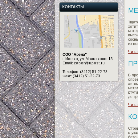
КОНТАКТЫ
МЕ
Тщат
хоти
мате
высо
сосн
их по
Чита
ООО "Арена"
г. Ижевск, ул. Маяковского 13
ПР
Email:
zabor@upost.ru
Телефон: (3412) 51-22-73
В пр
Факс: (3412) 51-22-73
опре
авто
мета
ртути
до тр
Чита
КО
Строи
с ук
бетон