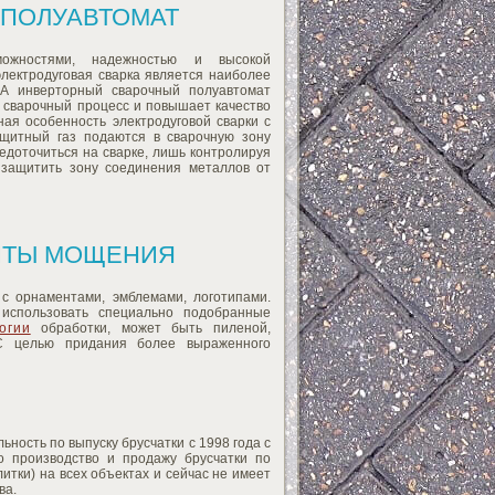
 ПОЛУАВТОМАТ
можностями, надежностью и высокой
электродуговая сварка является наиболее
 А инверторный сварочный полуавтомат
т сварочный процесс и повышает качество
ая особенность электродуговой сварки с
ащитный газ подаются в сварочную зону
едоточиться на сварке, лишь контролируя
 защитить зону соединения металлов от
ЛИТЫ МОЩЕНИЯ
с орнаментами, эмблемами, логотипами.
 использовать специально подобранные
огии
обработки, может быть пиленой,
С целью придания более выраженного
ость по выпуску брусчатки с 1998 года с
о производство и продажу брусчатки по
итки) на всех объектах и сейчас не имеет
ва.