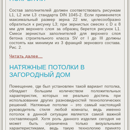
Состав заполнителей должен соответствовать рисункам
L1, L2 или L3 стандарта DIN 1045-2. Если применяется
максимальный размер зерна 22 мм, целесообразно
обратиться к рисунку L3; при зернистых смесях с D ≤ 8
мм для верхнего слоя за образец берется рисунок L1.
Смеси зернистых заполнителей для верхнего слоя
бетона строительного класса SV от I до III должны
состоять как минимум из 3 фракций зернового состава.
Рис. 2.
Читать далее...
НАТЯЖНЫЕ ПОТОЛКИ В
ЗАГОРОДНЫЙ ДОМ
Помещение, где был установлен такой вариант потолка,
обладает большим количеством положительных
характеристик, которых не реально достичь при
использовании других разновидностей технологических
решений. Натяжные потолки – это самый настоящий
руководитель стиля любой комнаты, ведь именно
потолок в данной ситуации является самой важной
составляющей. Хотя роль данного изделия сегодня не
может быть ограничена только визуальными
характеристиками, ведь такую технологию принято