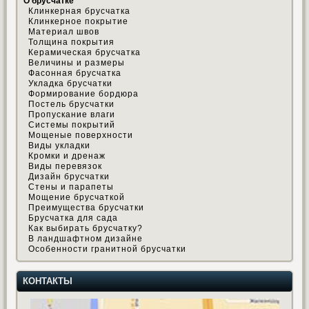
О брусчатке
Клинкерная брусчатка
Клинкерное покрытие
Материал швов
Толщина покрытия
Керамическая брусчатка
Величины и размеры
Фасонная брусчатка
Укладка брусчатки
Формирование бордюра
Постель брусчатки
Пропускание влаги
Системы покрытий
Мощеные поверхности
Виды укладки
Кромки и дренаж
Виды перевязок
Дизайн брусчатки
Стены и парапеты
Мощение брусчаткой
Преимущества брусчатки
Брусчатка для сада
Как выбирать брусчатку?
В ландшафтном дизайне
Особенности гранитной брусчатки
КОНТАКТЫ