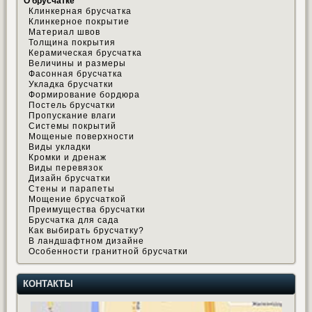
О брусчатке
Клинкерная брусчатка
Клинкерное покрытие
Материал швов
Толщина покрытия
Керамическая брусчатка
Величины и размеры
Фасонная брусчатка
Укладка брусчатки
Формирование бордюра
Постель брусчатки
Пропускание влаги
Системы покрытий
Мощеные поверхности
Виды укладки
Кромки и дренаж
Виды перевязок
Дизайн брусчатки
Стены и парапеты
Мощение брусчаткой
Преимущества брусчатки
Брусчатка для сада
Как выбирать брусчатку?
В ландшафтном дизайне
Особенности гранитной брусчатки
КОНТАКТЫ