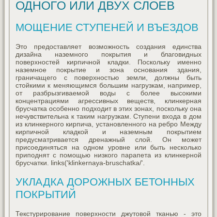
ОДНОГО ИЛИ ДВУХ СЛОЕВ
МОЩЕНИЕ СТУПЕНЕЙ И ВЪЕЗДОВ
Это предоставляет возможность создания единства
дизайна наземного покрытия и благовидных
поверхностей кирпичной кладки. Поскольку именно
наземное покрытие и зона основания здания,
граничащего с поверхностью земли, должны быть
стойкими к меняющимся большим нагрузкам, например,
от разбрызгиваемой воды с более высокими
концентрациями агрессивных веществ, клинкерная
брусчатка особенно подходит в этих зонах, поскольку она
нечувствительна к таким нагрузкам. Ступени входа в дом
из клинкерного кирпича, установленного на ребро Между
кирпичной кладкой и наземным покрытием
предусматривается дренажный слой. Он может
присоединяться на одном уровне или быть несколько
приподнят с помощью низкого парапета из клинкерной
брусчатки. links('klinkernaya-bruschatka/'.
УКЛАДКА ДОРОЖНЫХ БЕТОННЫХ
ПОКРЫТИЙ
Текстурирование поверхности джутовой тканью - это