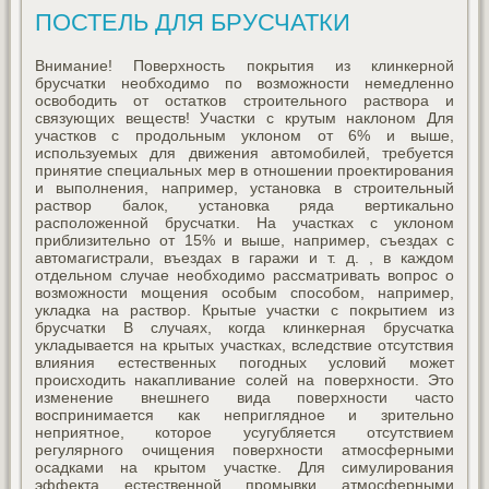
ПОСТЕЛЬ ДЛЯ БРУСЧАТКИ
Внимание! Поверхность покрытия из клинкерной
брусчатки необходимо по возможности немедленно
освободить от остатков строительного раствора и
связующих веществ! Участки с крутым наклоном Для
участков с продольным уклоном от 6% и выше,
используемых для движения автомобилей, требуется
принятие специальных мер в отношении проектирования
и выполнения, например, установка в строительный
раствор балок, установка ряда вертикально
расположенной брусчатки. На участках с уклоном
приблизительно от 15% и выше, например, съездах с
автомагистрали, въездах в гаражи и т. д. , в каждом
отдельном случае необходимо рассматривать вопрос о
возможности мощения особым способом, например,
укладка на раствор. Крытые участки с покрытием из
брусчатки В случаях, когда клинкерная брусчатка
укладывается на крытых участках, вследствие отсутствия
влияния естественных погодных условий может
происходить накапливание солей на поверхности. Это
изменение внешнего вида поверхности часто
воспринимается как неприглядное и зрительно
неприятное, которое усугубляется отсутствием
регулярного очищения поверхности атмосферными
осадками на крытом участке. Для симулирования
эффекта естественной промывки атмосферными