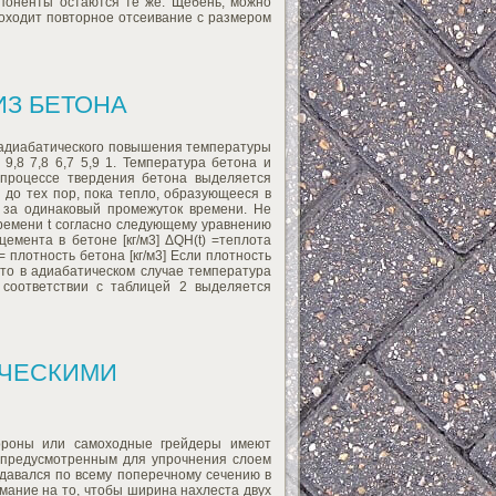
мпоненты остаются те же. Щебень, можно
роходит повторное отсеивание с размером
З БЕТОНА
я адиабатического повышения температуры
 9,8 7,8 6,7 5,9 1. Температура бетона и
 процессе твердения бетона выделяется
до тех пор, пока тепло, образующееся в
, за одинаковый промежуток времени. Не
ремени t согласно следующему уравнению
емента в бетоне [кг/м3] ΔQH(t) =теплота
 = плотность бетона [кг/м3] Если плотность
, то в адиабатическом случае температура
 соответствии с таблицей 2 выделяется
ИЧЕСКИМИ
бороны или самоходные грейдеры имеют
 предусмотренным для упрочнения слоем
давался по всему поперечному сечению в
мание на то, чтобы ширина нахлеста двух