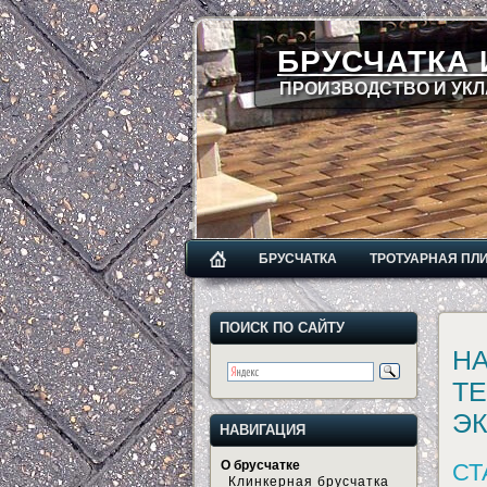
БРУСЧАТКА 
ПРОИЗВОДСТВО И УКЛ
БРУСЧАТКА
ТРОТУАРНАЯ ПЛ
ПОИСК ПО САЙТУ
НА
Т
Э
НАВИГАЦИЯ
О брусчатке
СТ
Клинкерная брусчатка