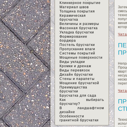
Клинкерное покрытие
Материал швов
Зате
смес
Толщина покрытия
техно
Керамическая
попу
брусчатка
миним
Величины и размеры
котор
Фасонная брусчатка
Укладка брусчатки
Чита
Формирование
бордюра
ПЕ
Постель брусчатки
Пропускание влаги
ПР
Системы покрытий
Мощеные поверхности
Виды укладки
Непр
Кромки и дренаж
Проце
Виды перевязок
квар
Дизайн брусчатки
несущ
Стены и парапеты
неск
Мощение брусчаткой
пере
Преимущества
Чита
брусчатки
Брусчатка для сада
Как выбирать
ПР
брусчатку?
СТ
В ландшафтном
дизайне
Особенности
Техн
гранитной брусчатки
испол