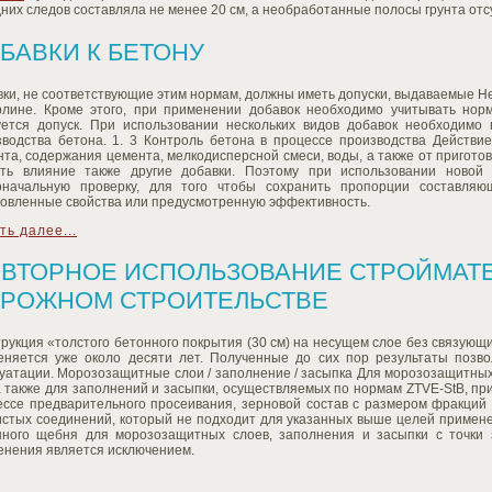
них следов составляла не менее 20 см, а необработанные полосы грунта отс
БАВКИ К БЕТОНУ
ки, не соответствующие этим нормам, должны иметь допуски, выдаваемые Н
рлине. Кроме этого, при применении добавок необходимо учитывать норм
уется допуск. При использовании нескольких видов добавок необходимо 
зводства бетона. 1. 3 Контроль бетона в процессе производства Действие
та, содержания цемента, мелкодисперсной смеси, воды, а также от пригото
ать влияние также другие добавки. Поэтому при использовании новой
оначальную проверку, для того чтобы сохранить пропорции составляю
новленные свойства или предусмотренную эффективность.
ть далее...
ВТОРНОЕ ИСПОЛЬЗОВАНИЕ СТРОЙМАТ
РОЖНОМ СТРОИТЕЛЬСТВЕ
рукция «толстого бетонного покрытия (30 см) на несущем слое без связующ
еняется уже около десяти лет. Полученные до сих пор результаты позво
уатации. Морозозащитные слои / заполнение / засыпка Для морозозащитных
а также для заполнений и засыпки, осуществляемых по нормам ZTVE-StB, пр
ессе предварительного просеивания, зерновой состав с размером фракций
истых соединений, который не подходит для указанных выше целей примене
нного щебня для морозозащитных слоев, заполнения и засыпки с точки 
енения является исключением.