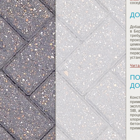
сосед
ДО
Добав
в Бе
треб
прои
цемен
оказ
перв
уста
Чита
ПО
ДО
Конст
прим
экспл
StB, 
проц
хлор
бето
прим