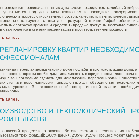
м проводится первоначальная укладка смеси посредством колебаний вибро
ь уплотняется под давлением пуансоном и проводится расформовка
логический процесс относительно простой, качество плитки во многом завис
лярностью пользуются станки для тротуарной плитки Рифей, обеспечив
альных затратах времени и средств. В продаже доступны несколько типов 
ых заключается в степени механизации и производственной мощности.
ть далее...
РЕПЛАНИРОВКУ КВАРТИР НЕОБХОДИМО
ОФЕССИОНАЛАМ
авильная перепланировка квартир может ослабить всю конструкцию дома, а
сс перепланировки необходимо легализовать в юридическом плане, если это
тиру. Что необходимо сделать для легализации перепланировки Существу
их стен или перепланировки направленные для объединения нескольких квар
ольких уровнях. В разрешительный центр местной власти необходи
планировки.
ть далее...
ОИЗВОДСТВО И ТЕХНОЛОГИЧЕСКИЙ ПР
РОИТЕЛЬСТВЕ
ологический процесс изготовления бетона состоит из смешивания щебенк
ьзоваться трех фракций: 1/60% щебня, 2/35%, 3/15%. Процесс может быть р