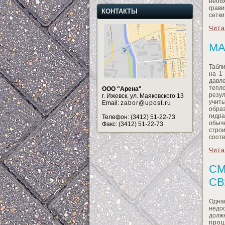
необ
грави
КОНТАКТЫ
сетки
Чита
МА
Табл
на 1 
давл
тепл
ООО "Арена"
резу
г. Ижевск, ул. Маяковского 13
учит
Email:
zabor@upost.ru
образ
гидра
Телефон: (3412) 51-22-73
обычн
Факс: (3412) 51-22-73
стро
соотв
Чита
СМ
СВ
Одна
недо
долж
проц