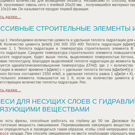
ходимого количества для возведения объекта. Независимо от способа, ко
й, просеивают сквозь сито с ячейкой 20х20 мм. , получившийся материал п
 10х10 мм. Он называется продукт первой фракции.
ть далее...
ССИВНЫЕ СТРОИТЕЛЬНЫЕ ЭЛЕМЕНТЫ И
ица 1: Необходимое количество цемента и удельная теплота гидратации дл
К Количество цемента [кг/м3] 240 300 350 400 Теплота гидратации [кДж/кг]
ение 1. 1 Теплота гидратации и температура строительного элемента В
ота гидратации. Средняя температура строительного элемента повышается 
льтате гидратации, будет выше тепла, выделяемого поверхностью бетона
ываю теплоотдачу, благодаря выделяемой теплоте гидратации до момента в
уется адиабатическоеповышение температуры ΔTH(t): где: z = количество ц
тации в момент времени t [кДж/кг] с = удельная теплота бетона [кДж/(кг•К)] p
ого бетона составляет 2350 кг/м3, а удельная теплота равна 1 кДж/(кг • К)
ительного элемента повышается на 1 К, если на количество цемента в
етствующее количество теплоты гидратации. Рис.
ть далее...
ЕСИ ДЛЯ НЕСУЩИХ СЛОЕВ C ГИДРАВЛ
ЯЗУЮЩИМИ ВЕЩЕСТВАМИ
ко есть фрезы, способные работать на глубину до 50 см. Дисковые 
статочную мощность смешивания. Перемешивание связующего вещества с
но определяться и проводиться таким образом, чтобы слой непрерывно соз
есс
е укладки. При способе смешивания на месте необходимо обращать вни