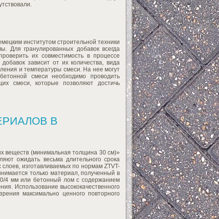
утствовали.
емецким институтом строительной техники
ы. Для гранулированных добавок всегда
проверить их совместимость в процессе
 добавок зависит от их количества, вида
вления и температуры смеси. На нее могут
 бетонной смеси необходимо проводить
щих смеси, которые позволяют достичь
ЕРИАЛОВ В
их веществ (минимальная толщина 30 см)»
ляют ожидать весьма длительного срока
 слоев, изготавливаемых по нормам ZTVT-
инимается только материал, полученный в
 0/4 мм или бетонный лом с содержанием
ния. Использование высококачественного
зрения максимально ценного повторного