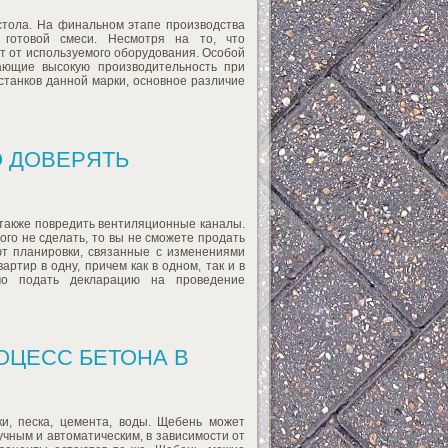
стола. На финальном этапе производства
 готовой смеси. Несмотря на то, что
ит от используемого оборудования. Особой
ающие высокую производительность при
станков данной марки, основное различие
 ДОВЕРЯТЬ
 также повредить вентиляционные каналы.
го не сделать, то вы не сможете продать
ют планировки, связанные с изменениями
тир в одну, причем как в одном, так и в
мо подать декларацию на проведение
ОЦЕСС БЕТОНА В
и, песка, цемента, воды. Щебень может
учным и автоматическим, в зависимости от