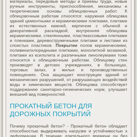
материалы, передовые методы и приемы труда, новые
ручные инструменты, приспособления, механизмы и
теоретические основы облицовочных работ. К
облицовочным работам относятся: наружная облицовка
зданий цементными и керамическими плитками, плитами
из естественных камней, кирпичом с обычной и
декоративной раскладкой, внутренняя облицовка
керамическими, стеклянными, пластмассовыми плитками
и пленками, деревостружечными плитами и листами из
слоистых пластиков.
Покрытие
полов керамическими,
поливинилхлоридными плитками, монолитной мозаикой,
плитами из ксилолита и различными линолеумами тоже
относится к облицовочным работам. Облицовку стен
производят в детских учреждениях, в больницах,
торговых залах, в жилых и производственных
помещениях. Она защищает конструкции зданий от
механических разрушений, от разрушающих воздействий
воды и химических веществ. Облицовка способствует
поддержанию санитарно-гигиенических норм, улучшает
внешний вид поверхностей.
ПРОКАТНЫЙ БЕТОН ДЛЯ
ДОРОЖНЫХ ПОКРЫТИЙ
Почему прокатный бетон? - Прокатный бетон обладает
способностью выдерживать нагрузки и устойчивостью к
деформации. В течение длительного времени он без