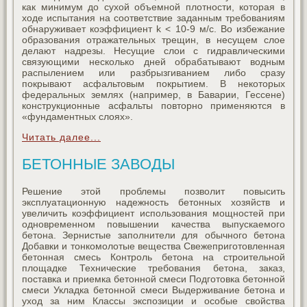
как минимум до сухой объемной плотности, которая в
ходе испытания на соответствие заданным требованиям
обнаруживает коэффициент k < 10-9 м/с. Во избежание
образования отражательных трещин, в несущем слое
делают надрезы. Несущие слои с гидравлическими
связующими несколько дней обрабатывают водным
распылением или разбрызгиванием либо сразу
покрывают асфальтовым покрытием. В некоторых
федеральных землях (например, в Баварии, Гессене)
конструкционные асфальты повторно применяются в
«фундаментных слоях».
Читать далее...
БЕТОННЫЕ ЗАВОДЫ
Решение этой проблемы позволит повысить
эксплуатационную надежность бетонных хозяйств и
увеличить коэффициент использования мощностей при
одновременном повышении качества выпускаемого
бетона. Зернистые заполнители для обычного бетона
Добавки и тонкомолотые вещества Свежеприготовленная
бетонная смесь Контроль бетона на строительной
площадке Технические требования бетона, заказ,
поставка и приемка бетонной смеси Подготовка бетонной
смеси Укладка бетонной смеси Выдерживание бетона и
уход за ним Классы экспозиции и особые свойства