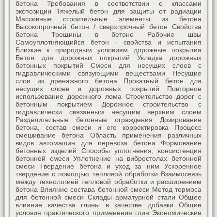
бетона Требования в соответствии с классами
экспозиции Тяжелый бетон для защиты от радиации
Массивные строительные элементы из бетона
Высокопрочный бетон / сверхпрочный бетон Свойства
бетона Трещины в бетоне Рабочие швы
Самоуплотняющийся бетон - свойства и испытания
Близкие к природным условиям дорожные покрытия
Бетон для дорожных покрытий Укладка дорожных
бетонных покрытий Смеси для несущих слоев c
гидравлическими связующими веществами Несущие
слои из дренажного бетона Прокатный бетон для
несущих слоев и дорожных покрытий Повторное
использование дорожного лома Строительство дорог с
бетонным покрытием Дорожное строительство с
гидравлически связанным несущим верхним слоем
Разделительные бетонные ограждения Дозирование
бетона, состав смеси и его корректировка Процесс
смешивание бетона Область применения различных
видов автомашин для перевоза бетона Формование
бетонных изделий Способы уплотнения, консистенция
бетонной смеси Уплотнение на вибростолах бетонной
смеси Твердение бетона и уход за ним Ускоренное
твердение с помощью тепловой обработки Взаимосвязь
между технологией тепловой обработки и расширением
бетона Влияние состава бетонной смеси Метод термоса
для бетонной смеси Склады арматурной стали Общее
влияние качества глины в качестве добавки Общие
условия практического применения глин Экономические