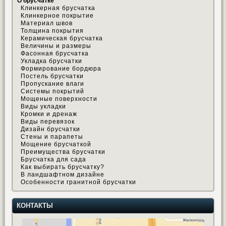
О брусчатке
Клинкерная брусчатка
Клинкерное покрытие
Материал швов
Толщина покрытия
Керамическая брусчатка
Величины и размеры
Фасонная брусчатка
Укладка брусчатки
Формирование бордюра
Постель брусчатки
Пропускание влаги
Системы покрытий
Мощеные поверхности
Виды укладки
Кромки и дренаж
Виды перевязок
Дизайн брусчатки
Стены и парапеты
Мощение брусчаткой
Преимущества брусчатки
Брусчатка для сада
Как выбирать брусчатку?
В ландшафтном дизайне
Особенности гранитной брусчатки
КОНТАКТЫ