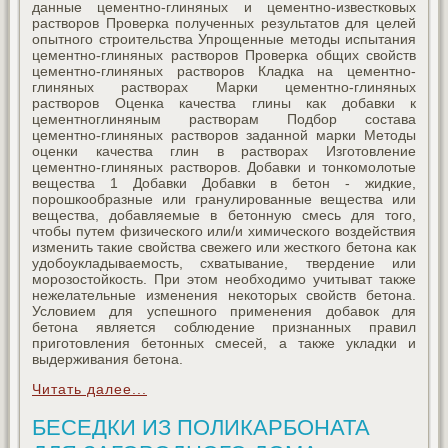
данные цементно-глиняных и цементно-известковых
растворов Проверка полученных результатов для целей
опытного строительства Упрощенные методы испытания
цементно-глиняных растворов Проверка общих свойств
цементно-глиняных растворов Кладка на цементно-
глиняных растворах Марки цементно-глиняных
растворов Оценка качества глины как добавки к
цементноглиняным растворам Подбор состава
цементно-глиняных растворов заданной марки Методы
оценки качества глин в растворах Изготовление
цементно-глиняных растворов. Добавки и тонкомолотые
вещества 1 Добавки Добавки в бетон - жидкие,
порошкообразные или гранулированные вещества или
вещества, добавляемые в бетонную смесь для того,
чтобы путем физического или/и химического воздействия
изменить такие свойства свежего или жесткого бетона как
удобоукладываемость, схватывание, твердение или
морозостойкость. При этом необходимо учитыват также
нежелательные изменения некоторых свойств бетона.
Условием для успешного применения добавок для
бетона является соблюдение признанных правил
приготовления бетонных смесей, а также укладки и
выдерживания бетона.
Читать далее...
БЕСЕДКИ ИЗ ПОЛИКАРБОНАТА