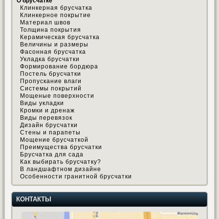
О брусчатке
Клинкерная брусчатка
Клинкерное покрытие
Материал швов
Толщина покрытия
Керамическая брусчатка
Величины и размеры
Фасонная брусчатка
Укладка брусчатки
Формирование бордюра
Постель брусчатки
Пропускание влаги
Системы покрытий
Мощеные поверхности
Виды укладки
Кромки и дренаж
Виды перевязок
Дизайн брусчатки
Стены и парапеты
Мощение брусчаткой
Преимущества брусчатки
Брусчатка для сада
Как выбирать брусчатку?
В ландшафтном дизайне
Особенности гранитной брусчатки
КОНТАКТЫ