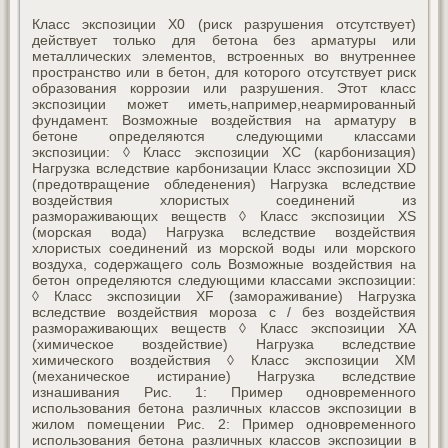
Класс экспозиции X0 (риск разрушения отсутствует)
действует только для бетона без арматуры или
металлических элементов, встроенных во внутреннее
пространство или в бетон, для которого отсутствует риск
образования коррозии или разрушения. Этот класс
экспозиции может иметь,например,неармированный
фундамент. Возможные воздействия на арматуру в
бетоне определяются следующими классами
экспозиции: ◊ Класс экспозиции XC (карбонизация)
Нагрузка вследствие карбонизации Класс экспозиции XD
(предотвращение обледенения) Нагрузка вследствие
воздействия хлористых соединений из
размораживающих веществ ◊ Класс экспозиции XS
(морская вода) Нагрузка вследствие воздействия
хлористых соединений из морской воды или морского
воздуха, содержащего соль Возможные воздействия на
бетон определяются следующими классами экспозиции:
◊ Класс экспозиции XF (замораживание) Нагрузка
вследствие воздействия мороза с / без воздействия
размораживающих веществ ◊ Класс экспозиции XA
(химическое воздействие) Нагрузка вследствие
химического воздействия ◊ Класс экспозиции ХМ
(механическое истирание) Нагрузка вследствие
изнашивания Рис. 1: Пример одновременного
использования бетона различных классов экспозиции в
жилом помещении Рис. 2: Пример одновременного
использования бетона различных классов экспозиции в