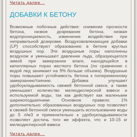
Читать далее...
ДОБАВКИ К БЕТОНУ
Возможные побочные действия: снижение прочности
бетона, низкое дозревание бетона, низкая
водопроницаемость, изменение воздействия при
неправильной дозировке. Воздухововлекающие добавки
(LP) способствуют образованию в бетоне круглых
воздушных пор. Эти воздушные поры наполнены
воздухом и уменьшают давление льда, образующегося
зимой при замерзании влаги, находящейся в
капиллярных порах жесткого бетона (по сравнению с
водой лед занимает на 9% больше объема). Воздушные
поры повышают устойчивость бетона к попеременному
замерзанию/таянию. Добавка улучшает
удобоукладываемость свежей бетонной смеси, а также
уменьшает количество мелкодисперсной взвеси и
используемой воды, так как действует как маленькие
шарикоподшипники. Основное правило: 1%
дополнительно образованных воздушных пор позволяет
в свежей бетонной смеси уменьшить использование воды
до 5 л/м3 и применительно к удобоукладываемости
позволяет достичь того же эффекта, что и 10-15 кг
мелкодисперсной взвеси.
Читать далее...