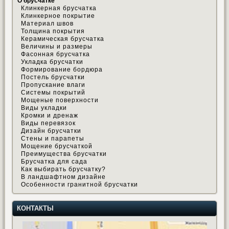
О брусчатке
Клинкерная брусчатка
Клинкерное покрытие
Материал швов
Толщина покрытия
Керамическая брусчатка
Величины и размеры
Фасонная брусчатка
Укладка брусчатки
Формирование бордюра
Постель брусчатки
Пропускание влаги
Системы покрытий
Мощеные поверхности
Виды укладки
Кромки и дренаж
Виды перевязок
Дизайн брусчатки
Стены и парапеты
Мощение брусчаткой
Преимущества брусчатки
Брусчатка для сада
Как выбирать брусчатку?
В ландшафтном дизайне
Особенности гранитной брусчатки
КОНТАКТЫ