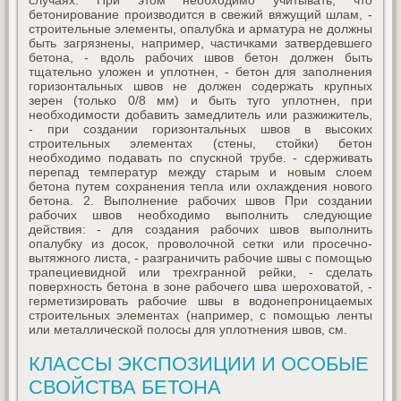
бетонирование производится в свежий вяжущий шлам, -
строительные элементы, опалубка и арматура не должны
быть загрязнены, например, частичками затвердевшего
бетона, - вдоль рабочих швов бетон должен быть
тщательно уложен и уплотнен, - бетон для заполнения
горизонтальных швов не должен содержать крупных
зерен (только 0/8 мм) и быть туго уплотнен, при
необходимости добавить замедлитель или разжижитель,
- при создании горизонтальных швов в высоких
строительных элементах (стены, стойки) бетон
необходимо подавать по спускной трубе. - сдерживать
перепад температур между старым и новым слоем
бетона путем сохранения тепла или охлаждения нового
бетона. 2. Выполнение рабочих швов При создании
рабочих швов необходимо выполнить следующие
действия: - для создания рабочих швов выполнить
опалубку из досок, проволочной сетки или просечно-
вытяжного листа, - разграничить рабочие швы с помощью
трапециевидной или трехгранной рейки, - сделать
поверхность бетона в зоне рабочего шва шероховатой, -
герметизировать рабочие швы в водонепроницаемых
строительных элементах (например, с помощью ленты
или металлической полосы для уплотнения швов, см.
КЛАССЫ ЭКСПОЗИЦИИ И ОСОБЫЕ
СВОЙСТВА БЕТОНА