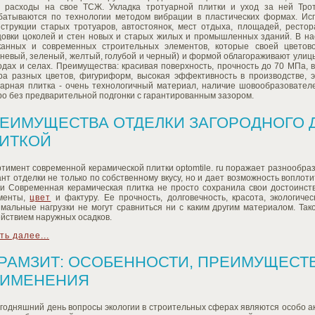
е расходы на свое ТСЖ. Укладка тротуарной плитки и уход за ней Трот
батываются по технологии методом вибрации в пластических формах. Ис
нструкции старых тротуаров, автостоянок, мест отдыха, площадей, рестор
цовки цоколей и стен новых и старых жилых и промышленных зданий. В н
канных и современных строительных элементов, которые своей цветово
чневый, зеленый, желтый, голубой и черный) и формой облагораживают ули
одах и селах. Преимущества: красивая поверхность, прочность до 70 МПа, 
ра разных цветов, фигуриформ, высокая эффективность в производстве, э
уарная плитка - очень технологичный материал, наличие шовообразовател
о без предварительной подгонки с гарантированным зазором.
ЕИМУЩЕСТВА ОТДЕЛКИ ЗАГОРОДНОГО 
ИТКОЙ
тимент современной керамической плитки optomtile. ru поражает разнообра
нт отделки не только по собственному вкусу, но и дает возможность вопло
ки Современная керамическая плитка не просто сохранила свои достоинст
менты,
цвет
и фактуру. Ее прочность, долговечность, красота, экологиче
имальные нагрузки не могут сравниться ни с каким другим материалом. Та
йствием наружных осадков.
ть далее...
РАМЗИТ: ОСОБЕННОСТИ, ПРЕИМУЩЕСТ
ИМЕНЕНИЯ
годняшний день вопросы экологии в строительных сферах являются особо ак