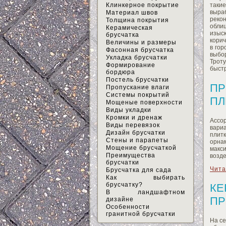
Клинкерное покрытие
таки
выра
Материал швов
реко
Толщина покрытия
обли
Керамическая
изыс
брусчатка
кори
Величины и размеры
в гор
Фасонная брусчатка
выбо
Укладка брусчатки
Трот
Формирование
быстр
бордюра
Постель брусчатки
ПР
Пропускание влаги
Системы покрытий
ПЛ
Мощеные поверхности
Виды укладки
Кромки и дренаж
Ассор
Виды перевязок
вариа
Дизайн брусчатки
плит
Стены и парапеты
орна
Мощение брусчаткой
макс
Преимущества
возде
брусчатки
Чита
Брусчатка для сада
Как выбирать
брусчатку?
КЕ
В ландшафтном
ПР
дизайне
Особенности
гранитной брусчатки
На се