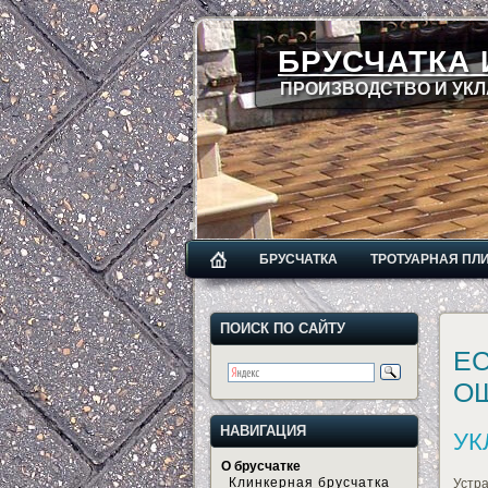
БРУСЧАТКА 
ПРОИЗВОДСТВО И УКЛ
БРУСЧАТКА
ТРОТУАРНАЯ ПЛ
ПОИСК ПО САЙТУ
ЕС
О
НАВИГАЦИЯ
УК
О брусчатке
Клинкерная брусчатка
Устра