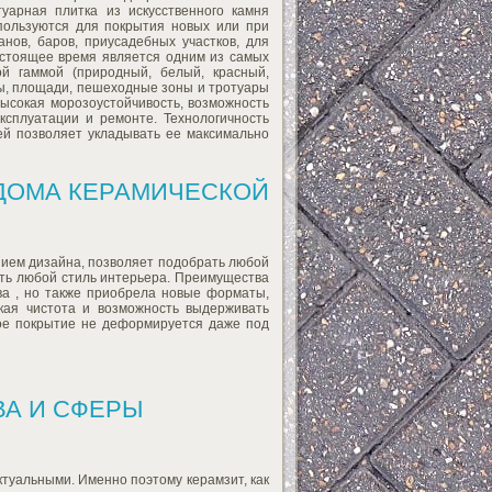
уарная плитка из искусственного камня
пользуются для покрытия новых или при
анов, баров, приусадебных участков, для
астоящее время является одним из самых
й гаммой (природный, белый, красный,
цы, площади, пешеходные зоны и тротуары
высокая морозоустойчивость, возможность
ксплуатации и ремонте. Технологичность
ей позволяет укладывать ее максимально
ДОМА КЕРАМИЧЕСКОЙ
зием дизайна, позволяет подобрать любой
тить любой стиль интерьера. Преимущества
ва , но также приобрела новые форматы,
ская чистота и возможность выдерживать
кое покрытие не деформируется даже под
ВА И СФЕРЫ
туальными. Именно поэтому керамзит, как