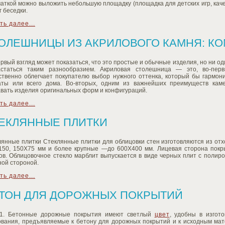
аткой можно выложить небольшую площадку (площадка для детских игр, каче
г беседки.
ть далее...
ОЛЕШНИЦЫ ИЗ АКРИЛОВОГО КАМНЯ: КО
рвый взгляд может показаться, что это простые и обычные изделия, но ни 
астаться таким разнообразием. Акриловая столешница — это, во-перв
ственно облегчает покупателю выбор нужного оттенка, который бы гармон
аты или всего дома. Во-вторых, одним из важнейших преимуществ кам
вать изделия оригинальных форм и конфигураций.
ть далее...
ЕКЛЯННЫЕ ПЛИТКИ
лянные плитки Стеклянные плитки для облицовки стен изготовляются из от
150, 150X75 мм и более крупные —до 600X400 мм. Лицевая сторона покр
ов. Облицовочное стекло марблит выпускается в виде черных плит с поли
ной стороной.
ть далее...
ТОН ДЛЯ ДОРОЖНЫХ ПОКРЫТИЙ
 1. Бетонные дорожные покрытия имеют светлый
цвет
, удобны в изгот
ования, предъявляемые к бетону для дорожных покрытий и к исходным мате