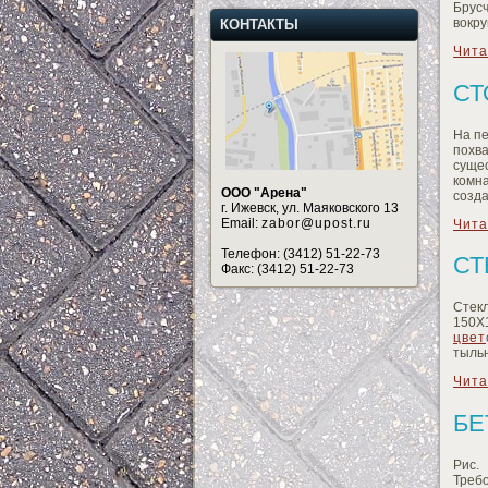
Брусч
вокру
КОНТАКТЫ
Чита
СТ
На пе
похв
суще
комн
ООО "Арена"
созда
г. Ижевск, ул. Маяковского 13
Email:
zabor@upost.ru
Чита
Телефон: (3412) 51-22-73
СТ
Факс: (3412) 51-22-73
Стек
150X
цвет
тыль
Чита
БЕ
Рис.
Треб