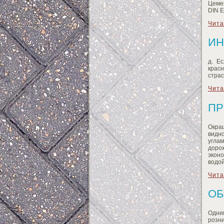
Цеме
DIN E
Чита
ИН
д. Е
красн
страс
Чита
ПР
Окра
видн
углам
доро
экон
водой
Чита
ОБ
Одни
розн