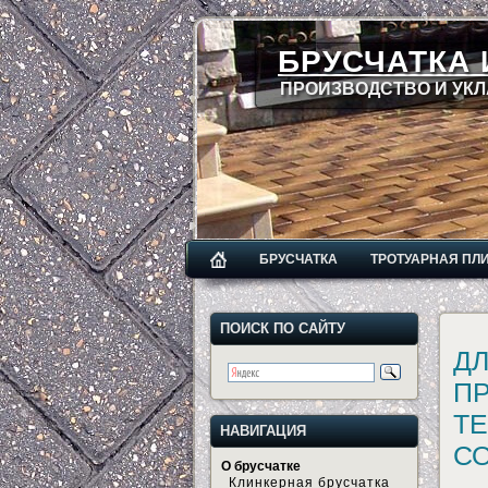
БРУСЧАТКА 
ПРОИЗВОДСТВО И УКЛ
БРУСЧАТКА
ТРОТУАРНАЯ ПЛ
ПОИСК ПО САЙТУ
Д
П
Т
НАВИГАЦИЯ
С
О брусчатке
Клинкерная брусчатка