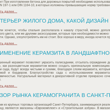
нт При изготовлении бетона для дорожных покрытий необходимо использова
N 197-1 или DIN 1164-10, в которых изложены превышающие норму требования
ть далее...
ТЕРЬЕР ЖИЛОГО ДОМА, КАКОЙ ДИЗАЙН
сли хочется, чтобы спальня располагала к накалу страстей, можно допо
ого цвета, или же другими аксессуарами, которые при необходимости можно
ти. Однако, злоупотреблять им не стоит. Все хорошо в меру, иногда хочется п
ть далее...
ИМЕНЕНИЕ КЕРАМЗИТА В ЛАНДШАФТНО
шенный керамзит позволяет украсить палисадники, отсыпать ограждение 
о, как разноцветным керамзитом можно создать оригинальную композицию
и сада, будут всегда чистыми и сухими, благодаря слоям керамзита, кото
жкой и бордюром. Благоустройство сада с использованием керамзита
омичностью. Натуральный материал в декоративной отделке прекрасно соче
.
ть далее...
ЗОР РЫНКА КЕРАМОГРАНИТА В САНКТ-
ми из крупных торговых организаций Санкт-Петербурга, занимающихся реал
ицу, являются магазины «Еврокомплект» и «Строительная азбука». В магаз