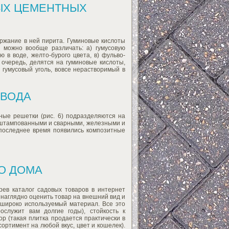
НЫХ ЦЕМЕНТНЫХ
ржание в ней пирита. Гуминовые кислоты
 можно вообще различать: а) гумусовую
ю в воде, желто-бурого цвета, в) фульво-
 очередь, делятся на гуминовые кислоты,
 гумусовый уголь, вовсе нерастворимый в
ТВОДА
ные решетки (рис. 6) подразделяются на
т штампованными и сварными, железными и
последнее время появились композитные
ГО ДОМА
ев каталог садовых товаров в интернет
 наглядно оценить товар на внешний вид и
 широко используемый материал. Все это
ослужит вам долгие годы), стойкость к
ор (такая плитка продается практически в
ортимент на любой вкус, цвет и кошелек).