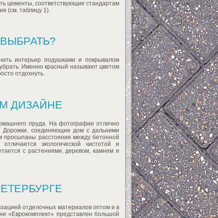
ть цементы, соответствующие стандартам
 (см. таблицу 1).
 ВЫБРАТЬ?
лнить интерьер подушками и покрывалом
 убрать. Именно красный называют цветом
росто отдохнуть.
М ДИЗАЙНЕ
домашнего пруда. На фотографии отлично
. Дорожки, соединяющие дом с дальними
рым просыпаны расстояния между бетонной
 отличается экологической чистотой и
тается с растениями, деревом, камнем и
ПЕТЕРБУРГЕ
изацией отделочных материалов оптом и в
ине «Еврокомплект» представлен большой