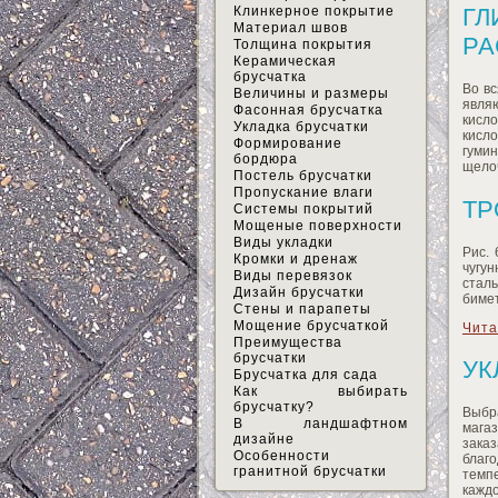
Клинкерное покрытие
ГЛ
Материал швов
РА
Толщина покрытия
Керамическая
брусчатка
Во в
Величины и размеры
явля
Фасонная брусчатка
кисло
Укладка брусчатки
кисло
Формирование
гумин
бордюра
щело
Постель брусчатки
Пропускание влаги
ТР
Системы покрытий
Мощеные поверхности
Виды укладки
Рис.
Кромки и дренаж
чугун
Виды перевязок
стал
Дизайн брусчатки
биме
Стены и парапеты
Мощение брусчаткой
Чита
Преимущества
брусчатки
УК
Брусчатка для сада
Как выбирать
брусчатку?
Выбр
В ландшафтном
магаз
дизайне
зака
Особенности
благ
гранитной брусчатки
темпе
каждо