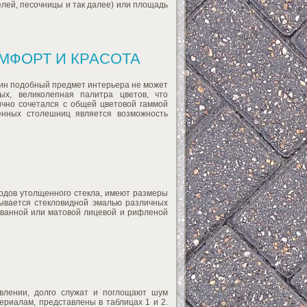
лей, песочницы и так далее) или площадь
МФОРТ И КРАСОТА
один подобный предмет интерьера не может
ых, великолепная палитра цветов, что
ично сочетался с общей цветовой гаммой
енных столешниц является возможность
ходов утолщенного стекла, имеют размеры
ывается стекловидной эмалью различных
рованной или матовой лицевой и рифленой
овлении, долго служат и поглощают шум
риалам, представлены в таблицах 1 и 2.