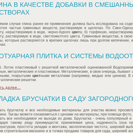
ИНА В КАЧЕСТВЕ ДОБАВКИ В СМЕШАН
СТВОРАХ
сяком случае глина ранее ее применения должна быть исследована на соде
ютея частью гуминовых веществ, растворимую в щелочах. По Свен-Одену
ту, нерастворимую в воде, черно-бурого
цвет
а; б) торфяную, нераствориму
ту, растворимую в воде, светложелтого цвета. Гуминовые вещества, в свою
ы, которые растворяются в крепких щелочах лишь при долгом кипячении, и
чах.
ОТУАРНАЯ ПЛИТКА И СИСТЕМЫ ВОДОО
 6. Лоток пластиковый с решеткой металлической оцинкованной Водоприем
ные, металлические и пластиковые. Металлические, в свою очередь, бываю
ьными, покрытыми
цвет
ными металлами (например, медью или цинком). В 
таллические решетки.
ть далее...
ЛАДКА БРУСЧАТКИ В САДУ ЗАГОРОДНО
ать брусчатку и все необходимые материалы для участка можно просмотр
ине. Так вы можете ознакомиться с ценами на материалы, при помощи фото,
зать все необходимое не выходя из дома. Брусчатка - очень популярный и
одаря такому ряду преимуществ: приемлемая цена, надежность (она пр
ратурам, простота укладки и монтажа, экологическая чистота, широкий выб
м строительном магазине и в точках продажи товаров для сада, широкий асс