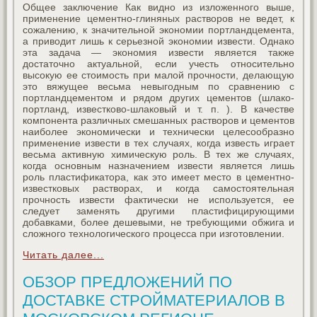
Общее заключение Как видно из изложенного выше,
применение цементно-глиняных растворов не ведет, к
сожалению, к значительной экономии портландцемента,
а приводит лишь к серьезной экономии извести. Однако
эта задача — экономия извести является также
достаточно актуальной, если учесть относительно
высокую ее стоимость при малой прочности, делающую
это вяжущее весьма невыгодным по сравнению с
портландцементом и рядом других цементов (шлако-
портланд, известково-шлаковый и т. п. ). В качестве
компонента различных смешанных растворов и цементов
наиболее экономически и технически целесообразно
применение извести в тех случаях, когда известь играет
весьма активную химическую роль. В тех же случаях,
когда основным назначением извести является лишь
роль пластификатора, как это имеет место в цементно-
известковых растворах, и когда самостоятельная
прочность извести фактически не используется, ее
следует заменять другими пластифицирующими
добавками, более дешевыми, не требующими обжига и
сложного технологического процесса при изготовлении.
Читать далее...
ОБЗОР ПРЕДЛОЖЕНИЙ ПО
ДОСТАВКЕ СТРОЙМАТЕРИАЛОВ В