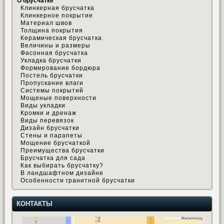
О брусчатке
Клинкерная брусчатка
Клинкерное покрытие
Материал швов
Толщина покрытия
Керамическая брусчатка
Величины и размеры
Фасонная брусчатка
Укладка брусчатки
Формирование бордюра
Постель брусчатки
Пропускание влаги
Системы покрытий
Мощеные поверхности
Виды укладки
Кромки и дренаж
Виды перевязок
Дизайн брусчатки
Стены и парапеты
Мощение брусчаткой
Преимущества брусчатки
Брусчатка для сада
Как выбирать брусчатку?
В ландшафтном дизайне
Особенности гранитной брусчатки
КОНТАКТЫ