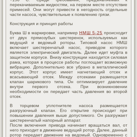
перекачиваемым жидкостям, на первом месте отсутствие
примесей. Они могут привести в негодность отдельные
части насоса, чувствительные к появлению грязи.
Конструкция и принцип работы
Буква Ш в маркировке, например
НМШ 5-25
происходит
от двух прямозубых шестеренок, используемых как
ведущий и ведомый роторы. Типовой насос НМШ
включает шестеренчатый насос, приводом которого
является электрический двигатель. Далее идет муфта в
защитном корпусе. Внизу конструкции находится силовая
рама, которая в процессе работы поглощает возможную
вибрацию. Дополнительно все убрано в металлический
корпус. Этот корпус имеет нагнетающий отсек и
всасывающий отсек. Между отсеками размещается
клапан шарикового типа. Он оптимизирует давление
внутри первого отсека. При возникновении
необходимости он передает часть давления во второй
отсек.
В торцевом уплотнителе насоса размещается
разгрузочный клапан. Его открытие происходит при
повышении давления выше допустимого. Он разгружает
шестеренчатый напорный аппарат.
После включения привода начинает вращаться вал, от
него приходит в движение ведущий ротор. Далее, данный
ротор передает движение на ведомый. Одновременно с