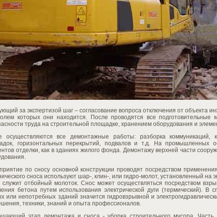
ющий за экспертизой шаг – согласование вопроса отключения от объекта ин
ролем которых они находится. После проводятся все подготовительные 
асности труда на строительной площадке, хранением оборудования и элеме
е осуществляются все демонтажные работы: разборка коммуникаций, к
адок, горизонтальных перекрытий, подвалов и т.д. На промышленных о
нтов отделки, как в зданиях жилого фонда. Демонтажу верхней части соору
удования.
приятие по сносу основной конструкции проводят посредством применения
ического сноса используют шар-, клин-, или гидро-молот, установленный на
ь служит отбойный молоток. Снос может осуществляться посредством взры
ления бетона путем использования электрической дуги (термический). В 
ых или непотребных зданий значится гидровзрывной и электрогидравлическ
шения, техники, знаний и опыта профессионалов.
ршающий этап демонтажа и сноса - уборка строительного мусора. Часть 