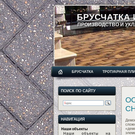
БРУСЧАТКА 
ПРОИЗВОДСТВО И УКЛ
БРУСЧАТКА
ТРОТУАРНАЯ ПЛ
ПОИСК ПО САЙТУ
О
С
НАВИГАЦИЯ
Демо
слож
«дем
Наши объекты
элеме
Наши объекты на