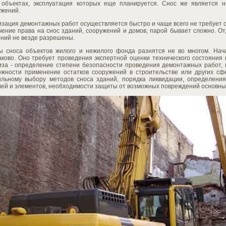
 объектах, эксплуатация которых еще планируется. Снос же является 
ужений.
изация демонтажных работ осуществляется быстро и чаще всего не требует
чение права на снос зданий, сооружений и домов, парой бывает сложно. 
ений не везде разрешены.
ы сноса объектов жилого и нежилого фонда разнятся не во многом. Нач
ково. Оно требует проведения экспертной оценки технического состояния 
иза - определение степени безопасности проведения демонтажных работ,
ожности применение остатков сооружений в строительстве или других сфе
ильному выбору методов сноса зданий, порядка ликвидации, определени
лей и элементов, необходимости защиты от возможных повреждений основны