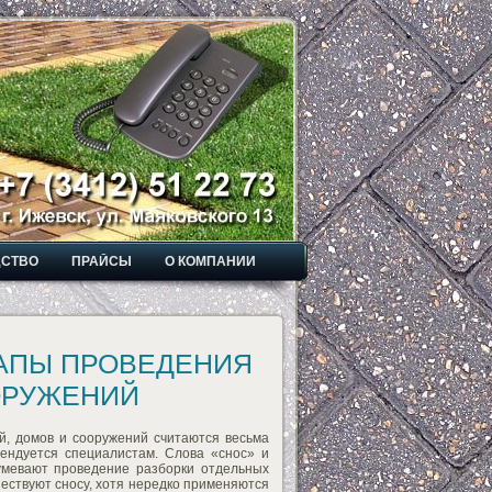
ДСТВО
ПРАЙСЫ
О КОМПАНИИ
АПЫ ПРОВЕДЕНИЯ
ОРУЖЕНИЙ
й, домов и сооружений считаются весьма
ендуется специалистам. Слова «снос» и
мевают проведение разборки отдельных
шествуют сносу, хотя нередко применяются