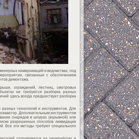
женерных коммуникаций в ведомствах, под
мероприятия, связанные с обеспечением
нтов демонтажа.
рыши, ограждений, лестниц, смотровых
бъектах не требуются разборка разных
жений здесь всегда предшествует разборка
 разных технологий и инструментов. Для
 экскаватор. Дополнительным инструментом
вания снарядов в шпурах (взрывной) или
списке разрешенных способов ликвидации
ий. Все эти методы требуют специального
деталей отправляется на переработку и