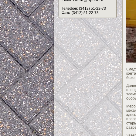
Email:
zabor@upost.ru
Телефон: (3412) 51-22-73
Факс: (3412) 51-22-73
Следу
конт
безоп
Дале
площ
элеме
обор
Меро
механ
здес
плав
стар
разре
Заве