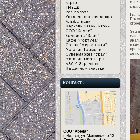
и на
карте
соор
ГИБДД
Рег. палата
Реал
Управление финансов
Полу
Альфа-Банк
стро
Церковь Казан. иконы
ООО "Комос"
Этап
Комплекс "Заря"
одина
анал
Кафе "Фортуна"
возм
Салон "Мир оптики"
прав
Магазин Гармония
дета
Супермаркет "Урал"
Магазин Портьеры
АЗС 6 Заречная
На дачном участке
КОНТАКТЫ
ООО "Арена"
г. Ижевск, ул. Маяковского 13