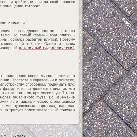
есень и грибки не начали свой процесс
е помещение, которое:
иях не ниже 15).
пециальных поддонов поможет не только
ителю. Но самый главный враг плитки -
ины, осколки разбитой плитки). Поэтому
специальной техники. Одним из таких
ационарный
ножничный гидравлический
ет применения специального ножничного
лении. Простота в управлении и монтаже,
му устройству, способному поднимать груз
форму, которая крепится к ним так, что
 высота подъема, при массе груза 7 тонн.
олее габаритного груза. Во избежание
ожничного гидравлического стола широко
а многоуровенных парковках, паромах.
в, но требует более тщательный подход к
Ы
| Дизайн 2013