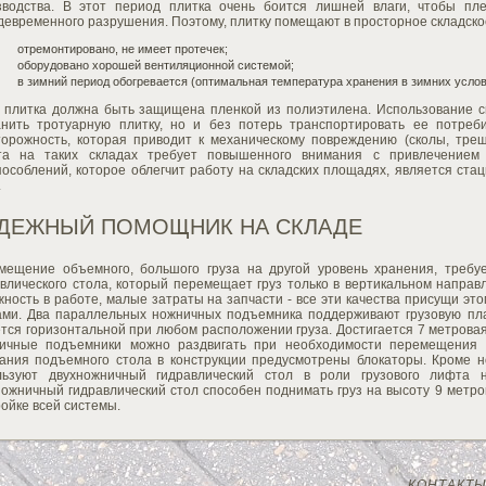
зводства. В этот период плитка очень боится лишней влаги, чтобы пл
евременного разрушения. Поэтому, плитку помещают в просторное складско
отремонтировано, не имеет протечек;
оборудовано хорошей вентиляционной системой;
в зимний период обогревается (оптимальная температура хранения в зимних услов
 плитка должна быть защищена пленкой из полиэтилена. Использование с
анить тротуарную плитку, но и без потерь транспортировать ее потреб
торожность, которая приводит к механическому повреждению (сколы, трещ
та на таких складах требует повышенного внимания с привлечением 
пособлений, которое облегчит работу на складских площадях, является ст
.
ДЕЖНЫЙ ПОМОЩНИК НА СКЛАДЕ
мещение объемного, большого груза на другой уровень хранения, требу
влического стола, который перемещает груз только в вертикальном направ
ность в работе, малые затраты на запчасти - все эти качества присущи это
ами. Два параллельных ножничных подъемника поддерживают грузовую плат
тся горизонтальной при любом расположении груза. Достигается 7 метровая
ичные подъемники можно раздвигать при необходимости перемещения б
кания подъемного стола в конструкции предусмотрены блокаторы. Кроме н
льзуют двухножничный гидравлический стол в роли грузового лифта н
ожничный гидравлический стол способен поднимать груз на высоту 9 метро
ойке всей системы.
КОНТАКТ