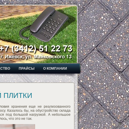
ДСТВО
ПРАЙСЫ
О КОМПАНИИ
 ПЛИТКИ
ловия хранения еще не реализованного
осу. Казалось бы, на обустройство склада
ться под большой нагрузкой. А небольшое
сь, что это не так.