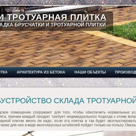
И ТРОТУАРНАЯ ПЛИТКА
АДКА БРУСЧАТКИ И ТРОТУАРНОЙ ПЛИТКИ
ИТКА
АРХИТЕКТУРА ИЗ БЕТОНА
НАШИ ОБЪЕКТЫ
ПРОИЗВО
УСТРОЙСТВО СКЛАДА ТРОТУАРНОЙ
дское помещение сооружают для того, чтобы обеспечить нормальные ус
кта, причем каждый продукт требует индивидуального подхода к этому вопр
уарной плитки много ли надо, если эта плитка и так будет эксплуатирова
ание для нее в виде многоярусных штабелей пойдет только на пользу. Оказало