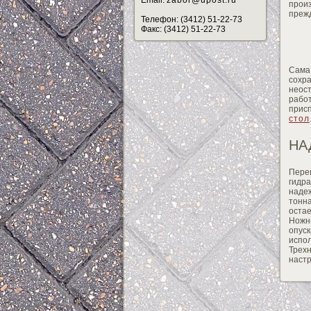
Email:
zabor@upost.ru
прои
прежд
Телефон: (3412) 51-22-73
Факс: (3412) 51-22-73
Сама
сохр
неос
рабо
прис
стол
НА
Пере
гидра
надеж
тонн
остае
Ножн
опус
испо
Трехн
настр