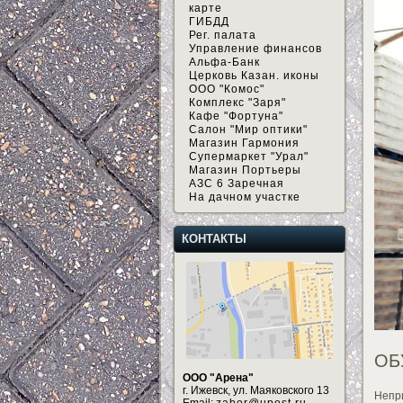
карте
ГИБДД
Рег. палата
Управление финансов
Альфа-Банк
Церковь Казан. иконы
ООО "Комос"
Комплекс "Заря"
Кафе "Фортуна"
Салон "Мир оптики"
Магазин Гармония
Супермаркет "Урал"
Магазин Портьеры
АЗС 6 Заречная
На дачном участке
КОНТАКТЫ
ОБ
ООО "Арена"
г. Ижевск, ул. Маяковского 13
Непр