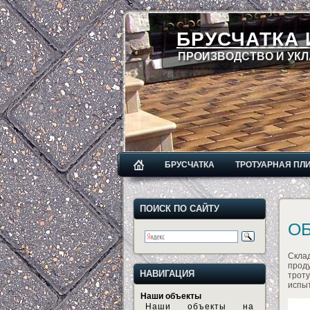
БРУСЧАТКА 
ПРОИЗВОДСТВО И УКЛ
БРУСЧАТКА
ТРОТУАРНАЯ ПЛ
ПОИСК ПО САЙТУ
ОБ
Скла
проду
НАВИГАЦИЯ
трот
испыт
Наши объекты
Наши объекты на