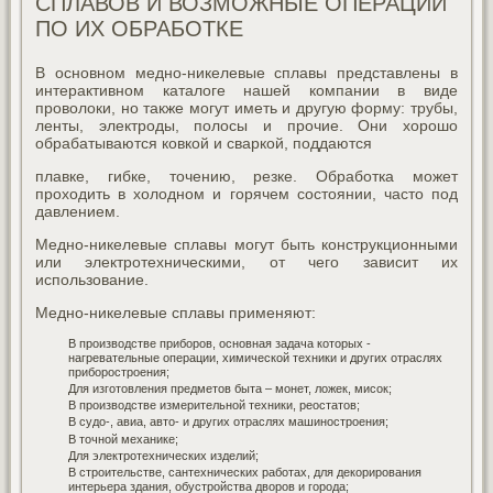
СПЛАВОВ И ВОЗМОЖНЫЕ ОПЕРАЦИИ
ПО ИХ ОБРАБОТКЕ
В основном медно-никелевые сплавы представлены в
интерактивном каталоге нашей компании в виде
проволоки, но также могут иметь и другую форму: трубы,
ленты, электроды, полосы и прочие. Они хорошо
обрабатываются ковкой и сваркой, поддаются
плавке, гибке, точению, резке. Обработка может
проходить в холодном и горячем состоянии, часто под
давлением.
Медно-никелевые сплавы могут быть конструкционными
или электротехническими, от чего зависит их
использование.
Медно-никелевые сплавы применяют:
В производстве приборов, основная задача которых -
нагревательные операции, химической техники и других отраслях
приборостроения;
Для изготовления предметов быта – монет, ложек, мисок;
В производстве измерительной техники, реостатов;
В судо-, авиа, авто- и других отраслях машиностроения;
В точной механике;
Для электротехнических изделий;
В строительстве, сантехнических работах, для декорирования
интерьера здания, обустройства дворов и города;