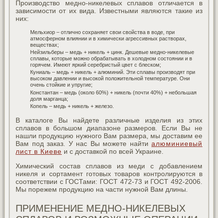
Производство медно-никелевых сплавов отличается в
зависимости от их вида. Известными являются такие из
них:
Мельхиор – отлично сохраняет свои свойства в воде, при
атмосферном влиянии и в химически агрессивных растворах,
веществах;
Нейзильберы – медь + никель + цинк. Дешевые медно-никелевые
сплавы, которые можно обрабатывать в холодном состоянии и в
горячем. Имеют яркий серебристый цвет с блеском;
Куниаль – медь + никель + алюминий. Эти сплавы производят при
высоком давлении и высокой положительной температуре. Они
очень стойкие и упругие;
Константан – медь (около 60%) + никель (почти 40%) + небольшая
доля марганца;
Копель – медь + никель + железо.
В каталоге Вы найдете различные изделия из этих
сплавов в большом диапазоне размеров. Если Вы не
нашли продукцию нужного Вам размера, мы доставим ее
Вам под заказ. У нас Вы можете найти
алюминиевый
лист в Киеве
и с доставкой по всей Украине.
Химический состав сплавов из меди с добавлением
никеля и сортамент готовых товаров контролируются в
соответствии с ГОСТами: ГОСТ 472-73 и ГОСТ 492-2006.
Мы порежем продукцию на части нужной Вам длины.
ПРИМЕНЕНИЕ МЕДНО-НИКЕЛЕВЫХ