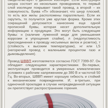
шнура состоит из нескольких проводников, то первый
слой изоляции покрывает такой провод, а второй – их
совокупность. Буква «П» обозначает, что шнур плоский,
то есть все жилы расположены параллельно. Если их
скрутить, то получится уже круглая форма. Кроме этих
сокращений допускается нанесение еще одной
прописной буквы, которая несет дополнительную
информацию о продукции. Это могут быть следующие
буквы: н (наличие луженной меди для уменьшения
коррозии и упрощения спайки), л (недопустимость
присоединения к проводу несъемных вилок и розеток), т
(стойкость к высоким температурам), нг или LS
(негорючий провод с маленьким процентом газо и
дымовыделения).
Провод
ШВВП
изготовляется согласно ГОСТ 7399-97. Он
обладает следующими характеристиками. Во-первых,
эксплуатация проводится в умеренных климатических
условиях с рабочим напряжением до 380 В и частотой 50
Гц. Во-вторых, ШВВП имеет хорошую гибкость и стойкий
к механическим повреждениям. И, в-третьих, при
одиночной прокладке в случае непредвиденной ситуации
он препятствует распространению горения.