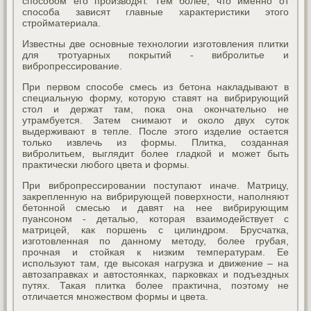
способом его производят. Тем более, что именно от
способа зависят главные характеристики этого
стройматериала.
Известны две основные технологии изготовления плитки
для тротуарных покрытий - вибролитье и
вибропрессирование.
При первом способе смесь из бетона накладывают в
специальную форму, которую ставят на вибрирующий
стол и держат там, пока она окончательно не
утрамбуется. Затем снимают и около двух суток
выдерживают в тепле. После этого изделие остается
только извлечь из формы. Плитка, созданная
вибролитьем, выглядит более гладкой и может быть
практически любого цвета и формы.
При вибропрессировании поступают иначе. Матрицу,
закрепленную на вибрирующей поверхности, наполняют
бетонной смесью и давят на нее вибрирующим
пуансоном - деталью, которая взаимодействует с
матрицей, как поршень с цилиндром. Брусчатка,
изготовленная по данному методу, более грубая,
прочная и стойкая к низким температурам. Ее
используют там, где высокая нагрузка и движение – на
автозаправках и автостоянках, парковках и подъездных
путях. Такая плитка более практична, поэтому не
отличается множеством формы и цвета.