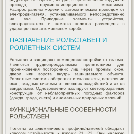
привода, пружинно-инерционного механизма.
Распространены модели с автоматическим приводом от
электродвигателя, устанавливаемого непосредственно
на вал. Приводные элементы устройства,
электродвигатель и намотка полотна размещены в
ударопрочном алюминиевом коробе.
НАЗНАЧЕНИЕ РОЛЬСТАВЕН И
РОЛЛЕТНЫХ СИСТЕМ
Рольставни защищают помещения/постройки от взлома.
Являются труднопреодолимым препятствием для
проникновения посторонних лиц через проемы окон,
двери или ворота внутрь защищаемого объекта.
Роллетные системы оберегают стеклопакеты, остекление
окон, входные системы от внешних воздействий и актов
вандализма. Одновременно изолируют светопрозрачные
конструкции от неблагоприятных погодных факторов
(дождя, града, снега) и аномальных природных явлений.
ФУНКЦИОНАЛЬНЫЕ ОСОБЕННОСТИ
РОЛЬСТАВЕН
Полотна из алюминиевого профиля/ламелей обладают
классом устойчивости к взлому Р1, Р2. Они надежно