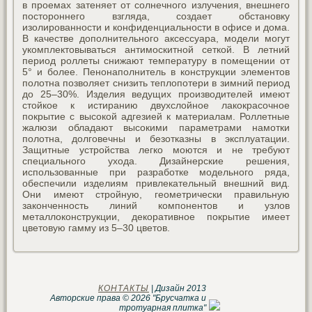
в проемах затеняет от солнечного излучения, внешнего
постороннего взгляда, создает обстановку
изолированности и конфиденциальности в офисе и дома.
В качестве дополнительного аксессуара, модели могут
укомплектовываться антимоскитной сеткой. В летний
период роллеты снижают температуру в помещении от
5° и более. Пенонаполнитель в конструкции элементов
полотна позволяет снизить теплопотери в зимний период
до 25–30%. Изделия ведущих производителей имеют
стойкое к истиранию двухслойное лакокрасочное
покрытие с высокой адгезией к материалам. Роллетные
жалюзи обладают высокими параметрами намотки
полотна, долговечны и безотказны в эксплуатации.
Защитные устройства легко моются и не требуют
специального ухода. Дизайнерские решения,
использованные при разработке модельного ряда,
обеспечили изделиям привлекательный внешний вид.
Они имеют стройную, геометрически правильную
законченность линий компонентов и узлов
металлоконструкции, декоративное покрытие имеет
цветовую гамму из 5–30 цветов.
КОНТАКТЫ
| Дизайн 2013
Авторские права © 2026 "Брусчатка и
тротуарная плитка"