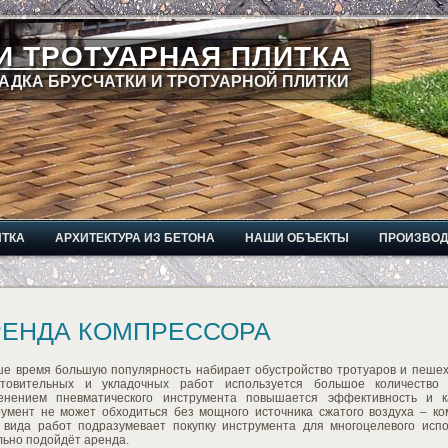
И ТРОТУАРНАЯ ПЛИТКА
АДКА БРУСЧАТКИ И ТРОТУАРНОЙ ПЛИТКИ
ИТКА
АРХИТЕКТУРА ИЗ БЕТОНА
НАШИ ОБЪЕКТЫ
ПРОИЗВО
РЕНДА КОМПРЕССОРА
ше время большую популярность набирает обустройство тротуаров и пеше
отовительных и укладочных работ используется большое количество 
енением пневматического инструмента повышается эффективность и к
румент не может обходиться без мощного источника сжатого воздуха – к
о вида работ подразумевает покупку инструмента для многоцелевого исп
льно подойдёт аренда.