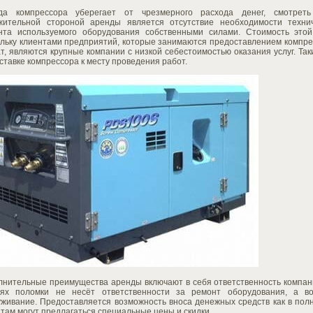
да компрессора уберегает от чрезмерного расхода денег, смотре
жительной стороной аренды является отсутствие необходимости технич
нта используемого оборудования собственными силами. Стоимость этой
ольку клиентами предприятий, которые занимаются предоставлением компре
т, являются крупные компании с низкой себестоимостью оказания услуг. Та
ставке компрессора к месту проведения работ.
лнительные преимущества аренды включают в себя ответственность компани
аях поломки не несёт ответственности за ремонт оборудования, а в
уживание. Предоставляется возможность вноса денежных средств как в пол
там могут предлагаться специальные цены и скидки.