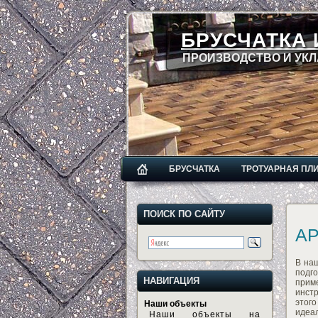
БРУСЧАТКА 
ПРОИЗВОДСТВО И УКЛ
БРУСЧАТКА
ТРОТУАРНАЯ ПЛ
ПОИСК ПО САЙТУ
А
В на
подг
НАВИГАЦИЯ
прим
инст
этог
Наши объекты
идеа
Наши объекты на