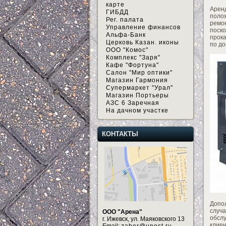
карте
Арен
ГИБДД
поло
Рег. палата
ремо
Управление финансов
поск
Альфа-Банк
прока
Церковь Казан. иконы
по до
ООО "Комос"
Комплекс "Заря"
Кафе "Фортуна"
Салон "Мир оптики"
Магазин Гармония
Супермаркет "Урал"
Магазин Портьеры
АЗС 6 Заречная
На дачном участке
КОНТАКТЫ
Допо
случ
ООО "Арена"
обсл
г. Ижевск, ул. Маяковского 13
клиен