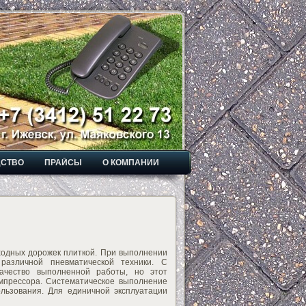
ДСТВО
ПРАЙСЫ
О КОМПАНИИ
ходных дорожек плиткой. При выполнении
различной пневматической техники. С
ачество выполненной работы, но этот
омпрессора. Систематическое выполнение
ользования. Для единичной эксплуатации